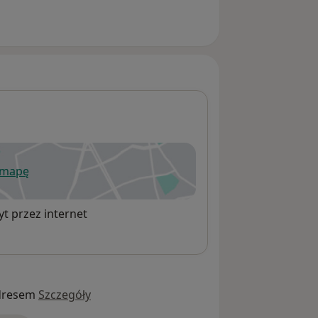
 mapę
wiera się w nowej karcie
t przez internet
dresem
Szczegóły