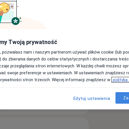
e.
u w 2007 r. Swoje doświadczenie
my Twoją prywatność
 Stale poszerza swoją wiedzę
, pozwalasz nam i naszym partnerom używać plików cookie (lub p
oncją oraz protetyką.
) do zbierania danych do celów statystycznych i dostarczania treśc
zaje przeglądania stron internetowych. W każdej chwili możesz spr
wać swoje preferencje w ustawieniach. W ustawieniach znajdziesz ró
rzyzębia
Choroby dziąseł
prywatności stron trzecich. Więcej informacji znajdziesz w
polityka
Za
Edytuj ustawienia
ęcej
doświadczeniu