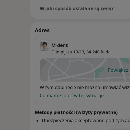
W jaki sposób ustalane są ceny?
Adres
M-dent
Olimpijska 1B/13,
84-240
Reda
Powiększ
ot
Dostępność
W tym gabinecie nie można umawiać wizy
Co mam zrobić w tej sytuacji?
Metody płatności (wizyty prywatne)
Ubezpieczenia akceptowane pod tym a