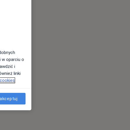
odobnych
i w oparciu o
awdzić i
wnież linki
 cookies
akceptuj