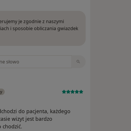
rujemy je zgodnie z naszymi
iach i sposobie obliczania gwiazdek
ięcej o opiniach
niach
ny
dchodzi do pacjenta, każdego
asie wizyt jest bardzo
 chodzić.