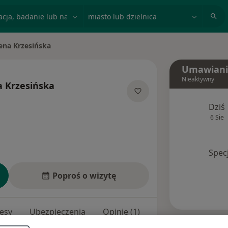
acja, badanie lub nazwisko
miasto lub dzielnica
na Krzesińska
o
Umawiani
Nieaktywny
 Krzesińska
ecjalizacjach
Dziś
6 Sie
Spec
Poproś o wizytę
esy
Ubezpieczenia
Opinie (1)