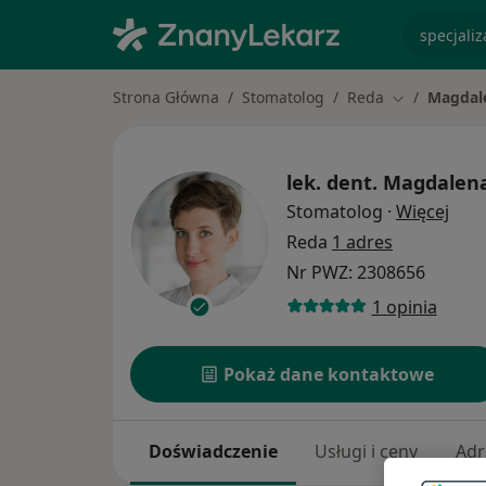
specjaliz
Strona Główna
Stomatolog
Reda
Magdale
Zmień miast
lek. dent.
Magdalena
O sp
Stomatolog
·
Więcej
Reda
1 adres
Nr PWZ: 2308656
1 opinia
Pokaż dane kontaktowe
Doświadczenie
Usługi i ceny
Adr