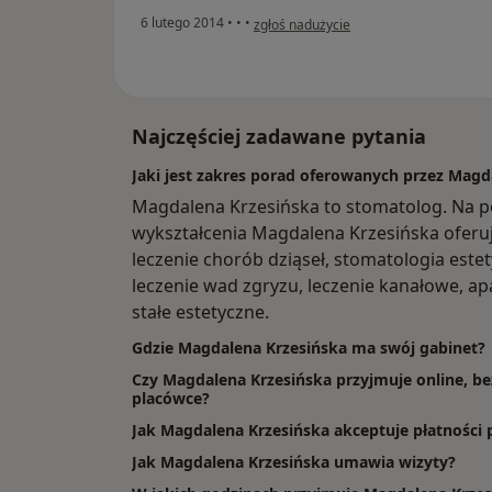
w opinii użytkownika Pacjent
6 lutego 2014
•
•
•
zgłoś nadużycie
Najczęściej zadawane pytania
Jaki jest zakres porad oferowanych przez Magd
Magdalena Krzesińska to stomatolog. Na p
wykształcenia Magdalena Krzesińska oferuje 
leczenie chorób dziąseł, stomatologia estet
leczenie wad zgryzu, leczenie kanałowe, ap
stałe estetyczne.
Gdzie Magdalena Krzesińska ma swój gabinet?
Czy Magdalena Krzesińska przyjmuje online, be
placówce?
Jak Magdalena Krzesińska akceptuje płatności 
Jak Magdalena Krzesińska umawia wizyty?