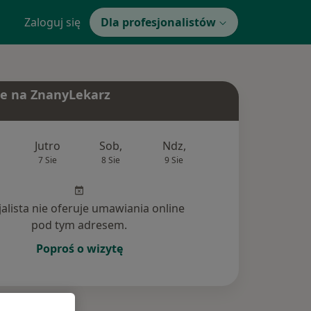
Zaloguj się
Dla profesjonalistów
e na ZnanyLekarz
Jutro
Sob,
Ndz,
Pon,
Wt,
7 Sie
8 Sie
9 Sie
10 Sie
11 Si
jalista nie oferuje umawiania online
pod tym adresem.
Poproś o wizytę