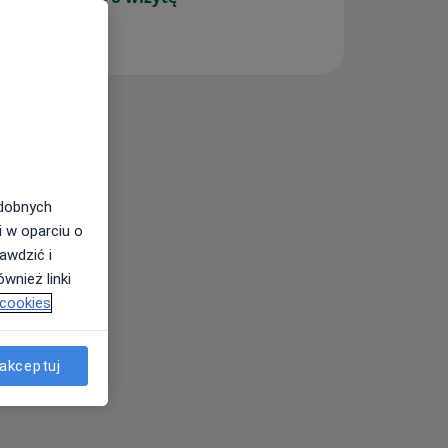
odobnych
i w oparciu o
awdzić i
wnież linki
 cookies
akceptuj