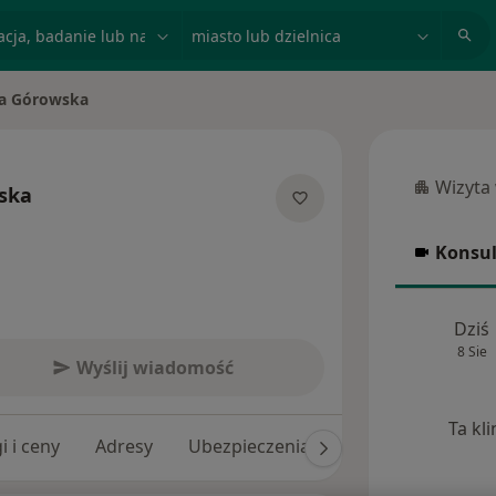
acja, badanie lub nazwisko
miasto lub dzielnica
a Górowska
o
Wizyta
ska
Wizyta w
lizacjach
Konsul
Konsulta
Dziś
8 Sie
Wyślij wiadomość
Ta kl
i i ceny
Adresy
Ubezpieczenia
Opinie (8)