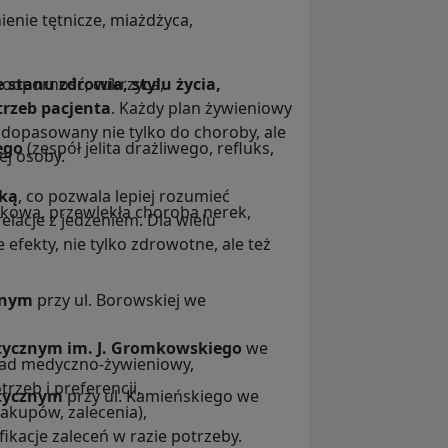
ienie tętnicze, miażdżyca,
 stanu zdrowia, stylu życia,
nooporność, cukrzyca,
rzeb pacjenta
. Każdy plan żywieniowy
dopasowany nie tylko do choroby, ale
ego
(zespół jelita drażliwego, refluks,
ej osoby.
yką
, co pozwala lepiej rozumieć
kowa, przewlekła choroba nerek,
acje z jedzeniem. Dla wielu
 efekty, nie tylko zdrowotne, ale też
znym
przy ul. Borowskiej we
stycznym im. J. Gromkowskiego
we
wiad medyczno‑żywieniowy,
rzeb i preferencji,
stycznym
przy ul. Kamieńskiego we
akupów, zalecenia),
fikacje zaleceń w razie potrzeby.