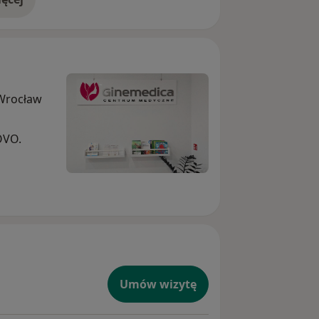
doświadczeniu
 Wrocław
OVO.
Umów wizytę