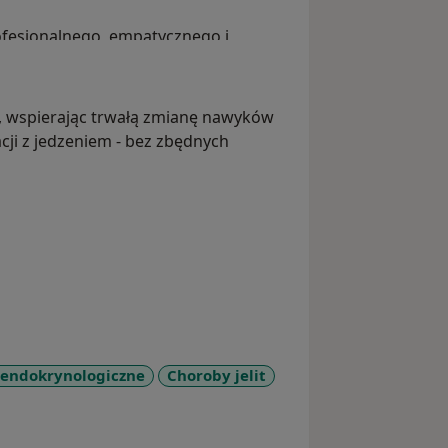
ofesjonalnego, empatycznego i
ką, wspierając trwałą zmianę nawyków
ji z jedzeniem - bez zbędnych
 endokrynologiczne
Choroby jelit
diseases