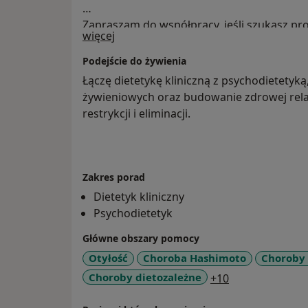
Zapraszam do współpracy, jeśli szukasz pr
O mnie
więcej
dopasowanego do Ciebie podejścia.
Podejście do żywienia
Łączę dietetykę kliniczną z psychodietety
żywieniowych oraz budowanie zdrowej relac
restrykcji i eliminacji.
Zakres porad
Dietetyk kliniczny
Psychodietetyk
Główne obszary pomocy
Otyłość
Choroba Hashimoto
Choroby
a11y_sr_more_
Choroby dietozależne
+10