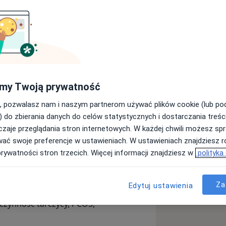
dyplomowanym dietetykiem
ńczyłam Uniwersytet Medyczny oraz
 w licznych kursach i szkoleniach z
my Twoją prywatność
oraz wsparcia psychodietetycznego
.
utoimmunologicznym - to obszar,
, pozwalasz nam i naszym partnerom używać plików cookie (lub p
e wspieram swoich
) do zbierania danych do celów statystycznych i dostarczania treśc
akresu
technologii żywności i
zaje przeglądania stron internetowych. W każdej chwili możesz spr
rozumieć skład i jakość produktów, z
wać swoje preferencje w ustawieniach. W ustawieniach znajdziesz ró
 praktyk miałam możliwość
prywatności stron trzecich. Więcej informacji znajdziesz w
polityka
oblemami zdrowotnymi m.in.:
(Hashimoto, celiakia, RZS),
Za
Edytuj ustawienia
czynność tarczycy, PCOS,