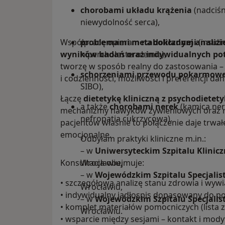
chorobami układu krążenia
(nadciśn
niewydolność serca),
Współpracę opieram na
problemami metabolicznymi
dokładnej analizie
(insuli
wyników badań oraz indywidualnych pot
hipercholesterolemia),
tworzę w sposób realny do zastosowania – 
schorzeniami przewodu pokarmow
i codzienności, możliwości i preferencji dan
SIBO),
Łączę
dietetykę kliniczną z psychodietet
a także
chorobami nerek
(kamica ner
mechanizmy nawyków żywieniowych oraz rel
nefropatia cukrzycowa).
pacjentów właśnie to połączenie daje trwałe
emocjonalne.
Odbyłam praktyki kliniczne m.in.:
– w
Uniwersyteckim Szpitalu Klinic
Konsultacja obejmuje:
Wrocławiu,
– w
Wojewódzkim Szpitalu Specjali
• szczegółową analizę stanu zdrowia i wy
Wrocławiu,
• indywidualny jadłospis dopasowany do pot
– w
Wojewódzkim Szpitalu Specjali
• komplet materiałów pomocniczych (lista z
Wrocławiu.
• wsparcie między sesjami – kontakt i mody