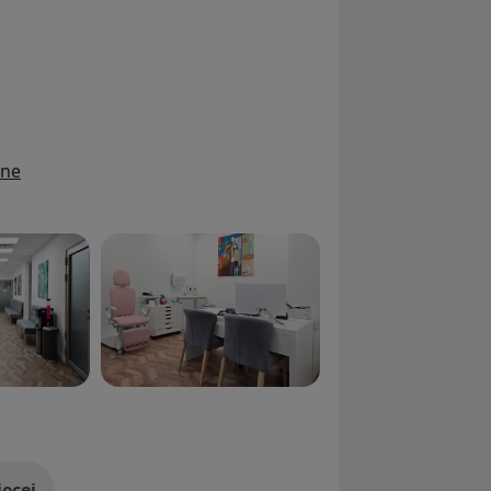
ine
ęcej