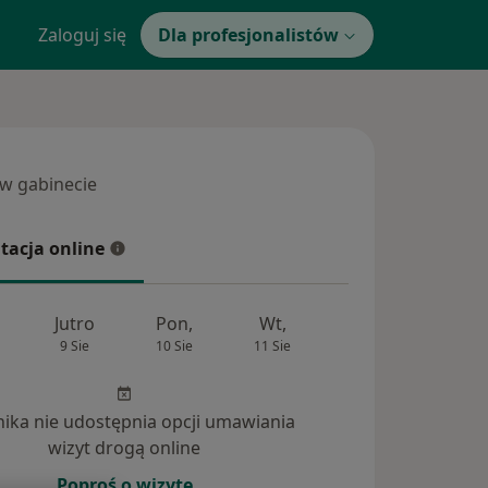
Zaloguj się
Dla profesjonalistów
 w gabinecie
 gabinecie
tacja online
cja online
Jutro
Pon,
Wt,
Śr,
Czw
9 Sie
10 Sie
11 Sie
12 Sie
13 Si
inika nie udostępnia opcji umawiania
wizyt drogą online
Poproś o wizytę