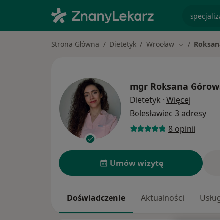
specjaliz
Strona Główna
Dietetyk
Wrocław
Roksan
Zmień miast
mgr
Roksana Górow
O specja
Dietetyk
·
Więcej
Bolesławiec
3 adresy
8 opinii
Umów wizytę
Doświadczenie
Aktualności
Usług