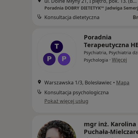
ul. Dolne Młyny 21, I piętro, pok. 13. (Bolesławieckie Centrum Zdrowia), Bolesławiec
Konsultacja dietetyczna
B
Poradnia
Terapeutyczna 
Psychiatria, Psychiatria dz
·
Więcej
Psychologia
Warszawska 1/3, Bolesławiec
•
Mapa
Konsultacja psychologiczna
Pokaż więcej usług
mgr inż. Karolina
Puchała-Mielczar