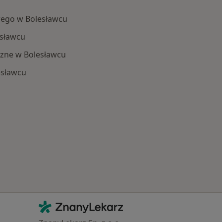
ego w Bolesławcu
sławcu
zne w Bolesławcu
esławcu
 Schorzenia w Bolesławcu
Kontakt
ZnanyLekarz - Strona główna