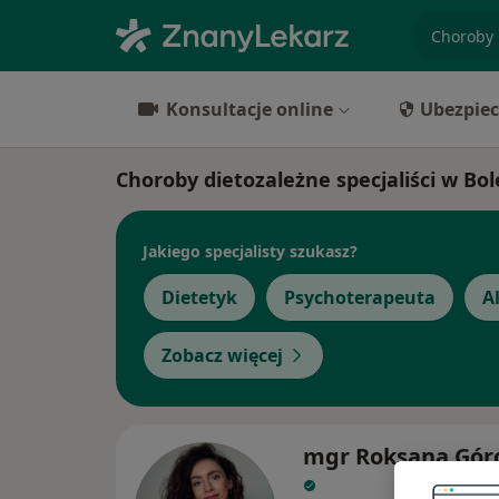
specjaliz
Konsultacje online
Ubezpiec
Choroby dietozależne specjaliści w Bo
Jakiego specjalisty szukasz?
Dietetyk
Psychoterapeuta
A
Zobacz więcej
mgr Roksana Gór