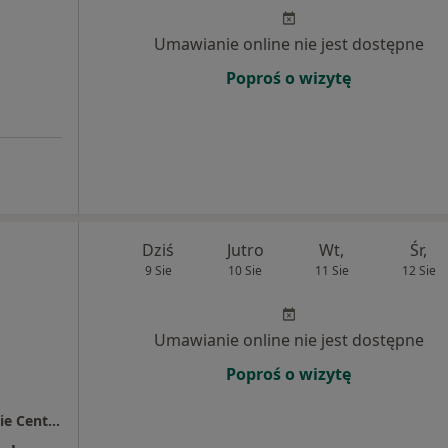
Umawianie online nie jest dostępne
Poproś o wizytę
Dziś
Jutro
Wt,
Śr,
9 Sie
10 Sie
11 Sie
12 Sie
Umawianie online nie jest dostępne
Poproś o wizytę
Przychodnia Lekarz Domowy / Bolesławieckie Centrum Zdrowia