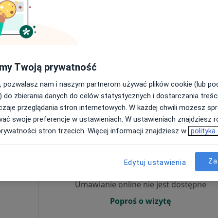
Brak kalendarza w Twojej lokalizacji.
Pokaż adresy z kalendarzem
my Twoją prywatność
, pozwalasz nam i naszym partnerom używać plików cookie (lub p
) do zbierania danych do celów statystycznych i dostarczania treśc
zaje przeglądania stron internetowych. W każdej chwili możesz spr
rak ceny
wać swoje preferencje w ustawieniach. W ustawieniach znajdziesz ró
prywatności stron trzecich. Więcej informacji znajdziesz w
polityka
Dziś
Jutro
Wt,
Śr,
9 Sie
10 Sie
11 Sie
12 Sie
Za
Edytuj ustawienia
Umawianie online nie jest dostępne
Poproś o wizytę