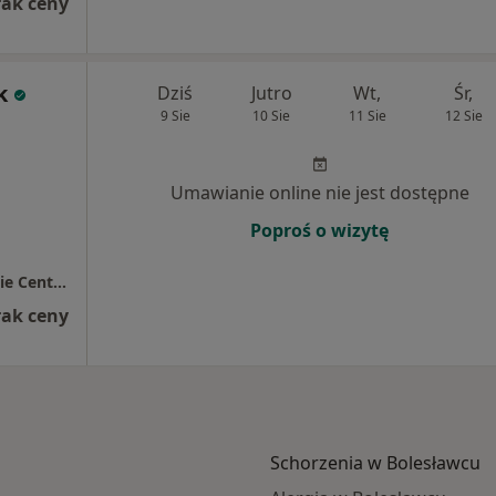
rak ceny
k
Dziś
Jutro
Wt,
Śr,
9 Sie
10 Sie
11 Sie
12 Sie
Umawianie online nie jest dostępne
Poproś o wizytę
Przychodnia Lekarz Domowy / Bolesławieckie Centrum Zdrowia
rak ceny
Schorzenia w Bolesławcu