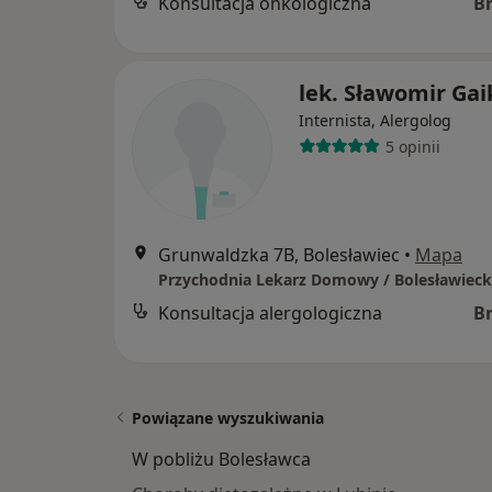
Konsultacja onkologiczna
B
lek. Sławomir Gai
Internista, Alergolog
5 opinii
Grunwaldzka 7B, Bolesławiec
•
Mapa
Konsultacja alergologiczna
B
Powiązane wyszukiwania
W pobliżu Bolesławca