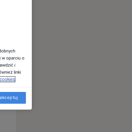
odobnych
i w oparciu o
awdzić i
wnież linki
 cookies
Czw,
Pt,
Sob,
13 Sie
14 Sie
15 Sie
akceptuj