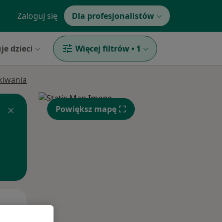
Zaloguj się
Dla profesjonalistów
je dzieci
Więcej filtrów
•
1
ukiwania
Powiększ mapę
Czw,
Pt,
Sob,
13 Sie
14 Sie
15 Sie