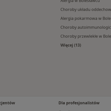
Alergia w Bolesławcu
Choroby układu oddechow
Alergia pokarmowa w Bole
Choroby autoimmunologic
Choroby przewlekłe w Bol
Więcej (13)
ławca
Więcej w kategorii:
cjentów
Dla profesjonalistów