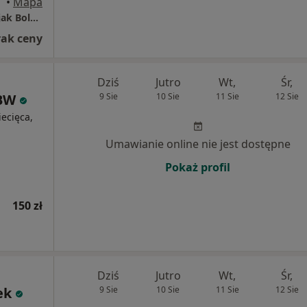
•
Mapa
Poradnia DOBRY DIETETYK℠ Jadwiga Semerjak Bolesławiec
rak ceny
Dziś
Jutro
Wt,
Śr,
HBW
9 Sie
10 Sie
11 Sie
12 Sie
iecięca,
Umawianie online nie jest dostępne
Pokaż profil
150 zł
Dziś
Jutro
Wt,
Śr,
ek
9 Sie
10 Sie
11 Sie
12 Sie