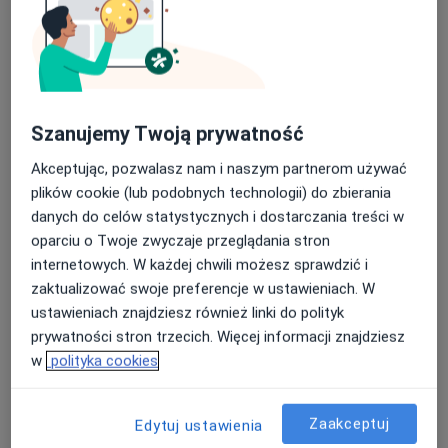
Szanujemy Twoją prywatność
mgr Aleksandra Wróbel
·
Więcej
Dietetyk
Akceptując, pozwalasz nam i naszym partnerom używać
27 opinii
plików cookie (lub podobnych technologii) do zbierania
danych do celów statystycznych i dostarczania treści w
1 Maja 13-14, Bolesławiec
•
Mapa
oparciu o Twoje zwyczaje przeglądania stron
Dietetyk kliniczny Aleksandra Wróbel
internetowych. W każdej chwili możesz sprawdzić i
Konsultacja dietetyczna
od 150 zł
zaktualizować swoje preferencje w ustawieniach. W
Specjalista nie oferuje umawiania online pod tym adresem.
ustawieniach znajdziesz również linki do polityk
prywatności stron trzecich. Więcej informacji znajdziesz
Poproś o wizytę
w
polityka cookies
Zaakceptuj
Edytuj ustawienia