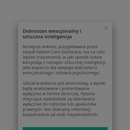
Dostępność
O nas
Praca
Rekrutujemy!
Partnerzy
Dobrostan emocjonalny i
Centrum prasowe
sztuczna inteligencja
Kontakt
Niniejsza ankieta, przygotowana przez
Dla pacjentów
zespół Patient Care Doctoralia, ma na celu
lepsze zrozumienie, w jaki sposób ludzie
korzystają z narzędzi sztucznej inteligencji
Lekarze
jako wsparcia dla swojego dobrostanu
Placówki medyczne
emocjonalnego i zdrowia psychicznego.
Pytania i odpowiedzi
Udział w ankiecie jest anonimowy, a wyniki
Usługi i zabiegi
będą analizowane i prezentowane
Choroby
wyłącznie w formie zbiorczej. Pytania
Pomoc
dotyczące nastolatków są skierowane
wyłącznie do rodziców lub opiekunów
Aplikacje mobilne
prawnych. Nie zbieramy informacji
Blog dla pacjentów
bezpośrednio od osób niepełnoletnich.
Dla profesjonalistów