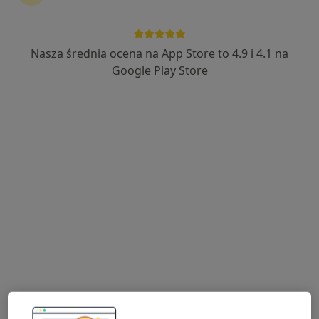
Nasza średnia ocena na App Store to 4.9 i 4.1 na
mgr Roksana Górowska
Google Play Store
·
Więcej
Dietetyk
8 opinii
Adres
Online 1
Online 2
Grunwaldzka 7a, Bolesławiec
•
Mapa
NZOZ Provita
Konsultacja dietetyczna
Brak ceny
Specjalista nie oferuje umawiania online pod tym adresem.
Poproś o wizytę