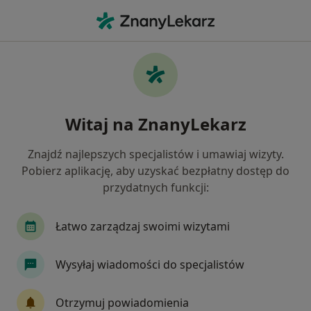
Me
Celiakia • Bolesławiec, dolnośląskie
Filtry
• 1
Ubezpieczenie
Map
Celiakia specjaliści w Bolesławcu
Witaj na ZnanyLekarz
Jak działają wyniki wyszukiwania
Znajdź najlepszych specjalistów i umawiaj wizyty.
Pobierz aplikację, aby uzyskać bezpłatny dostęp do
Jakiego specjalisty szukasz?
przydatnych funkcji:
Dietetyk
Psychoterapeuta
Internista
Łatwo zarządzaj swoimi wizytami
Wysyłaj wiadomości do specjalistów
Otrzymuj powiadomienia