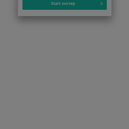
Start survey
Cennik
Dla lekarzy
Dla placówek medycznych
Noa Notes
nowość
Baza wiedzy
Centrum Pomocy dla Specjalisty
Kontakt
ZnanyLekarz - Strona główna
ZnanyLekarz Sp. z o.o.
ul. Kolejowa 5/7
01-217 Warszawa, Polska
NIP: ⁠7010224868
KRS: ⁠0000347997
REGON: ⁠142276657
Sąd Rejonowy dla m.st. Warszawy w Warszawie XII
Wydział Gospodarczy KRS