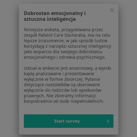
Baza wiedzy
Centrum Pomocy dla Specjalisty
Dobrostan emocjonalny i
sztuczna inteligencja
Kontakt
ZnanyLekarz - Strona główna
Niniejsza ankieta, przygotowana przez
zespół Patient Care Doctoralia, ma na celu
ZnanyLekarz Sp. z o.o.
lepsze zrozumienie, w jaki sposób ludzie
ul. Kolejowa 5/7
korzystają z narzędzi sztucznej inteligencji
01-217 Warszawa, Polska
jako wsparcia dla swojego dobrostanu
emocjonalnego i zdrowia psychicznego.
NIP: ⁠7010224868
Udział w ankiecie jest anonimowy, a wyniki
KRS: ⁠0000347997
będą analizowane i prezentowane
REGON: ⁠142276657
wyłącznie w formie zbiorczej. Pytania
dotyczące nastolatków są skierowane
wyłącznie do rodziców lub opiekunów
Sąd Rejonowy dla m.st. Warszawy w Warszawie XII
prawnych. Nie zbieramy informacji
Wydział Gospodarczy KRS
bezpośrednio od osób niepełnoletnich.
Facebook
otwiera się w nowej karcie
Start survey