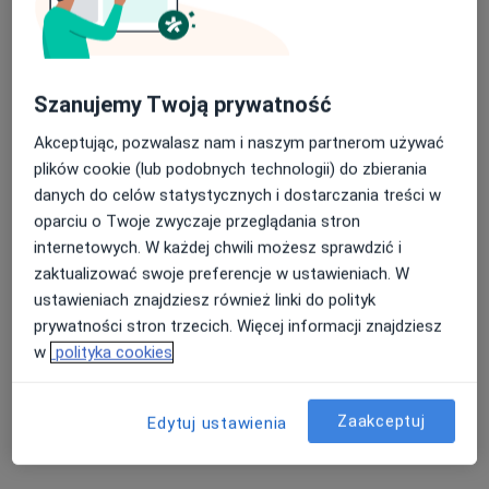
60 opinii
Szaserów 128, Warszawa
•
Mapa
Nasza średnia ocena na App Store to 4.9 i 4.1 na
Wojskowy Instytut Medyczny, Klinika Chorób Wewnętrznych i Reumatologii
Szanujemy Twoją prywatność
Google Play Store
Akceptuje NFZ
Akceptując, pozwalasz nam i naszym partnerom używać
Konsultacja reumatologiczna
Brak ceny
plików cookie (lub podobnych technologii) do zbierania
Specjalista nie oferuje umawiania online pod tym adresem.
danych do celów statystycznych i dostarczania treści w
oparciu o Twoje zwyczaje przeglądania stron
Poproś o wizytę
internetowych. W każdej chwili możesz sprawdzić i
zaktualizować swoje preferencje w ustawieniach. W
ustawieniach znajdziesz również linki do polityk
prywatności stron trzecich. Więcej informacji znajdziesz
Powiązane wyszukiwania
w
polityka cookies
Specjaliści w ramach NFZ
Interniści z NFZ w Warszawie
Zaakceptuj
Edytuj ustawienia
Lekarze rodzinni z NFZ w Warszawie
Pediatrzy z NFZ w Warszawie