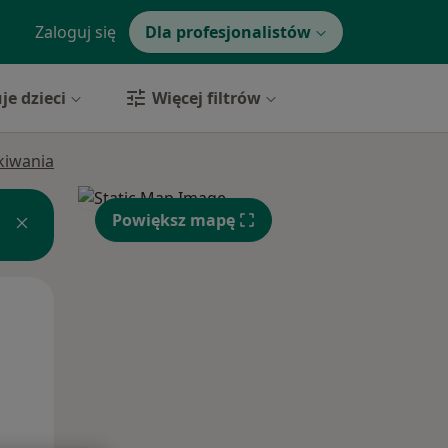
Zaloguj się
Dla profesjonalistów
je dzieci
Więcej filtrów
ukiwania
Powiększ mapę
Wt,
Śr,
Czw,
11 Sie
12 Sie
13 Sie