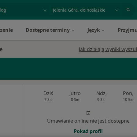
acja, badanie lub nazwisko
miasto lub dzielnica
zenie
Dostępne terminy
Język
Przyjmu
e
Jak działają wyniki wysz
Dziś
Jutro
Ndz,
Pon,
7 Sie
8 Sie
9 Sie
10 Sie
Umawianie online nie jest dostępne
Pokaż profil