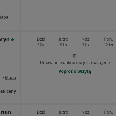
apa
aryn
Dziś
Jutro
Ndz,
Pon,
7 Sie
8 Sie
9 Sie
10 Sie
Umawianie online nie jest dostępne
Poproś o wizytę
enia Góra
•
Mapa
rak ceny
trum
Dziś
Jutro
Ndz,
Pon,