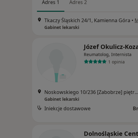
Adres 1
Adres 2
Tkaczy Śląskich 24/1, Kamienna Góra
•
M
Gabinet lekarski
Józef Okulicz-Koz
Reumatolog, Internista
1 opinia
Noskowskiego 10/236 [Zabobrze] piętro 10-te, Jel
Gabinet lekarski
Iniekcje dostawowe
B
Dolnośląskie Cen