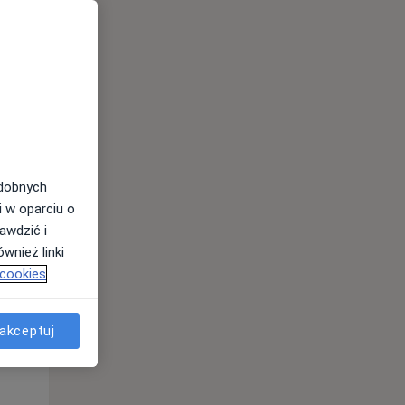
Wt,
Śr,
Czw,
11 Sie
12 Sie
13 Sie
odobnych
i w oparciu o
awdzić i
wnież linki
 cookies
akceptuj
Wt,
Śr,
Czw,
11 Sie
12 Sie
13 Sie