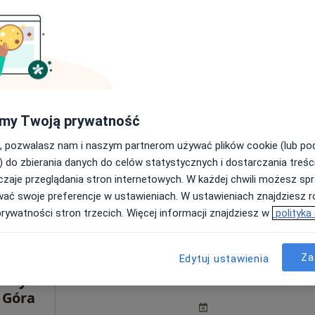
gata
Dziś
Jutro
Ndz,
Pon,
7 Sie
8 Sie
9 Sie
10 Sie
ięcej
my Twoją prywatność
Brak kalendarza w Twojej lokalizacji.
, pozwalasz nam i naszym partnerom używać plików cookie (lub p
) do zbierania danych do celów statystycznych i dostarczania treśc
Pokaż adresy z kalendarzem
zaje przeglądania stron internetowych. W każdej chwili możesz spr
wać swoje preferencje w ustawieniach. W ustawieniach znajdziesz ró
prywatności stron trzecich. Więcej informacji znajdziesz w
polityka
Za
Edytuj ustawienia
ne
Dziś
Jutro
Ndz,
Pon,
ostyka
7 Sie
8 Sie
9 Sie
10 Sie
 Góra