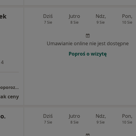
zek
Dziś
Jutro
Ndz,
Pon,
7 Sie
8 Sie
9 Sie
10 Sie
Umawianie online nie jest dostępne
Poproś o wizytę
 4
NZOZ Jeleniogórskie Centrum Leczenia Osteoporozy i Rehabilitacji Narządu Ruchu "OSTEOCYT"
rak ceny
.o.
Dziś
Jutro
Ndz,
Pon,
7 Sie
8 Sie
9 Sie
10 Sie