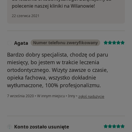
polecenie naszej kliniki na Wilanowie!
22 czerwca 2021
Agata
Numer telefonu zweryfikowany
A
Bardzo dobry specjalista, chodzę od paru
miesięcy, bo jestem w trakcie leczenia
ortodontycznego. Wizyty zawsze o czasie,
opieka fachowa, wszystko dokładnie
wytłumaczone, 100% profesjonalizmu.
w opinii użytkownika Agata
7 września 2020
•
W innym miejscu
•
Inny
•
zgłoś nadużycie
Konto zostało usunięte