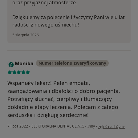
oraz przyjaznej atmosferze.
Dziękujemy za polecenie i życzymy Pani wielu lat
radości z nowego uśmiechu!
5 sierpnia 2026
Monika
Numer telefonu zweryfikowany
M
Wspaniały lekarz! Pełen empatii,
zaangażowania i dbałości o dobro pacjenta.
Potrafiący słuchać, cierpliwy i tłumaczący
dokładnie etapy leczenia. Polecam z całego
serduszka i dziękuję serdecznie!
w opinii użytkownika M
7 lipca 2022
•
ELEKTORALNA DENTAL CLINIC
•
Inny
•
zgłoś nadużycie