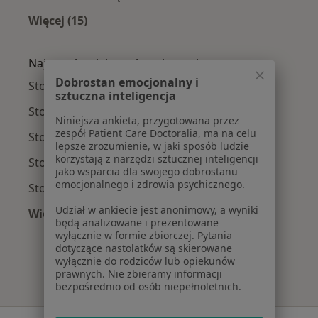
Więcej (15)
Więcej w kategorii: Najczęście leczone chorob
Najpopularniejsze ubezpieczenia
Dobrostan emocjonalny i
Stomatolodzy z Medicover w Warszawie
sztuczna inteligencja
Stomatolodzy z Allianz w Warszawie
Niniejsza ankieta, przygotowana przez
zespół Patient Care Doctoralia, ma na celu
Stomatolodzy z INTER Polska w Warszawie
lepsze zrozumienie, w jaki sposób ludzie
korzystają z narzędzi sztucznej inteligencji
Stomatolodzy z Signal Iduna w Warszawie
jako wsparcia dla swojego dobrostanu
emocjonalnego i zdrowia psychicznego.
Stomatolodzy z Compensa w Warszawie
Udział w ankiecie jest anonimowy, a wyniki
Więcej (9)
będą analizowane i prezentowane
Więcej w kategorii: Najpopularniejsze ubezpie
wyłącznie w formie zbiorczej. Pytania
dotyczące nastolatków są skierowane
wyłącznie do rodziców lub opiekunów
prawnych. Nie zbieramy informacji
bezpośrednio od osób niepełnoletnich.