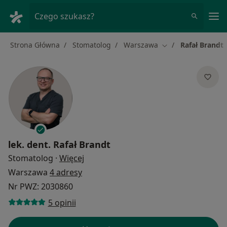
Me
Czego szukasz?
Strona Główna
Stomatolog
Warszawa
Rafał Brandt
Zmień miasto
lek. dent.
Rafał Brandt
O specjalizacjach
Stomatolog
·
Więcej
Warszawa
4 adresy
Nr PWZ: 2030860
5 opinii