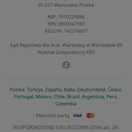
01-217 Warszawa, Polska
NIP: ⁠7010224868
KRS: ⁠0000347997
REGON: ⁠142276657
Sąd Rejonowy dla m.st. Warszawy w Warszawie XII
Wydział Gospodarczy KRS
Facebook
otwiera się w nowej karcie
otwiera się w nowej karcie
otwiera się w nowej karcie
otwiera się w nowej karcie
otwiera się w nowej karci
otwiera się
otwi
Polska
,
Türkiye
,
España
,
Italia
,
Deutschland
,
Česko
,
otwiera się w nowej karcie
otwiera się w nowej karcie
otwiera się w nowej karcie
otwiera się w nowej kar
otwiera się 
otwier
Portugal
,
México
,
Chile
,
Brasil
,
Argentina
,
Perú
,
otwiera się w nowej karc
Colombia
Płatności kartą
ROZPORZĄDZENIE (UE) 2022/2065 (DSA) art. 24: