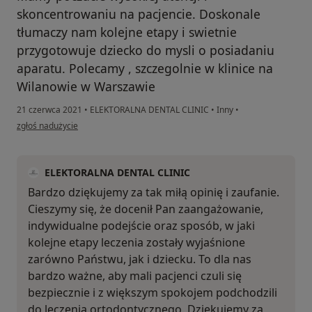
skoncentrowaniu na pacjencie. Doskonale
tłumaczy nam kolejne etapy i swietnie
przygotowuje dziecko do mysli o posiadaniu
aparatu. Polecamy , szczegolnie w klinice na
Wilanowie w Warszawie
21 czerwca 2021
•
ELEKTORALNA DENTAL CLINIC
•
Inny
•
w opinii użytkownika JS
zgłoś nadużycie
ELEKTORALNA DENTAL CLINIC
Bardzo dziękujemy za tak miłą opinię i zaufanie.
Cieszymy się, że docenił Pan zaangażowanie,
indywidualne podejście oraz sposób, w jaki
kolejne etapy leczenia zostały wyjaśnione
zarówno Państwu, jak i dziecku. To dla nas
bardzo ważne, aby mali pacjenci czuli się
bezpiecznie i z większym spokojem podchodzili
do leczenia ortodontycznego. Dziękujemy za