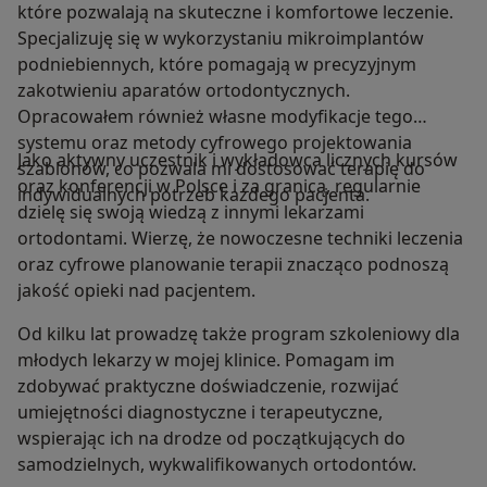
które pozwalają na skuteczne i komfortowe leczenie.
Specjalizuję się w wykorzystaniu mikroimplantów
podniebiennych, które pomagają w precyzyjnym
zakotwieniu aparatów ortodontycznych.
Opracowałem również własne modyfikacje tego
systemu oraz metody cyfrowego projektowania
Jako aktywny uczestnik i wykładowca licznych kursów
szablonów, co pozwala mi dostosować terapię do
oraz konferencji w Polsce i za granicą, regularnie
indywidualnych potrzeb każdego pacjenta.
dzielę się swoją wiedzą z innymi lekarzami
ortodontami. Wierzę, że nowoczesne techniki leczenia
oraz cyfrowe planowanie terapii znacząco podnoszą
jakość opieki nad pacjentem.
Od kilku lat prowadzę także program szkoleniowy dla
młodych lekarzy w mojej klinice. Pomagam im
zdobywać praktyczne doświadczenie, rozwijać
umiejętności diagnostyczne i terapeutyczne,
wspierając ich na drodze od początkujących do
samodzielnych, wykwalifikowanych ortodontów.