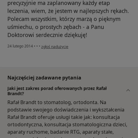
precyzyjnie ma zaplanowany każdy etap
leczenia, wiem, że jestem w najlepszych rękach.
Polecam wszystkim, którzy marzą o pięknym
uśmiechu, o prostych zębach - a Panu
Doktorowi serdecznie dziękuję!
w opinii użytkownika Konto zostało usunięte
24 lutego 2014
•
•
•
zgłoś nadużycie
Najczęściej zadawane pytania
Jaki jest zakres porad oferowanych przez Rafał
Brandt?
Rafał Brandt to stomatolog, ortodonta. Na
podstawie swojego doświadczenia i wykształcenia
Rafał Brandt oferuje usługi takie jak: konsultacja
ortodontyczna, konsultacja stomatologiczna dzieci,
aparaty ruchome, badanie RTG, aparaty stałe,