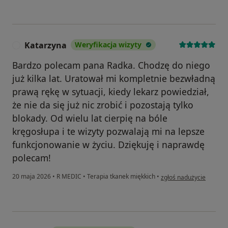
Katarzyna
Weryfikacja wizyty
K
Bardzo polecam pana Radka. Chodzę do niego
już kilka lat. Uratował mi kompletnie bezwładną
prawą rękę w sytuacji, kiedy lekarz powiedział,
że nie da się już nic zrobić i pozostają tylko
blokady. Od wielu lat cierpię na bóle
kręgosłupa i te wizyty pozwalają mi na lepsze
funkcjonowanie w życiu. Dziękuję i naprawdę
polecam!
w opinii użytkownika Ka
20 maja 2026
•
R MEDIC
•
Terapia tkanek miękkich
•
zgłoś nadużycie