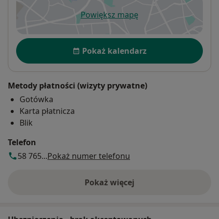
Powiększ mapę
otwiera się w nowej karcie
Dostępność
Pokaż kalendarz
Metody płatności (wizyty prywatne)
Gotówka
Karta płatnicza
Blik
Telefon
58 765...
Pokaż numer telefonu
Pokaż więcej
o adresie