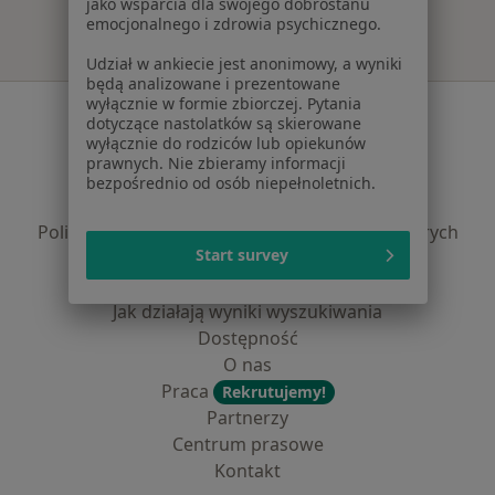
jako wsparcia dla swojego dobrostanu
emocjonalnego i zdrowia psychicznego.
Udział w ankiecie jest anonimowy, a wyniki
będą analizowane i prezentowane
wyłącznie w formie zbiorczej. Pytania
Serwis
dotyczące nastolatków są skierowane
wyłącznie do rodziców lub opiekunów
Regulamin
prawnych. Nie zbieramy informacji
Polityka prywatności pacjentów
bezpośrednio od osób niepełnoletnich.
Polityka prywatności profesjonalistów
Polityka prywatności dla profesjonalistów, których
Start survey
dane pozyskaliśmy samodzielnie
Polityka cookies
Jak działają wyniki wyszukiwania
Dostępność
O nas
Praca
Rekrutujemy!
Partnerzy
Centrum prasowe
Kontakt