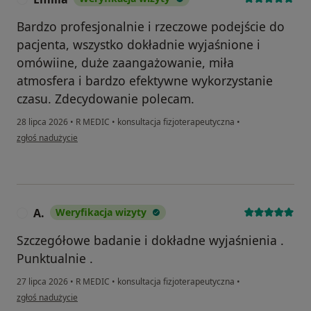
Bardzo profesjonalnie i rzeczowe podejście do
pacjenta, wszystko dokładnie wyjaśnione i
omówiine, duże zaangażowanie, miła
atmosfera i bardzo efektywne wykorzystanie
czasu. Zdecydowanie polecam.
28 lipca 2026
•
R MEDIC
•
konsultacja fizjoterapeutyczna
•
w opinii użytkownika Emilia
zgłoś nadużycie
A.
Weryfikacja wizyty
A
Szczegółowe badanie i dokładne wyjaśnienia .
Punktualnie .
27 lipca 2026
•
R MEDIC
•
konsultacja fizjoterapeutyczna
•
w opinii użytkownika A.
zgłoś nadużycie