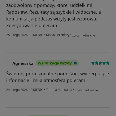
zadowolony z pomocy, której udzielił mi
Radosław. Rezultaty są szybkie i widoczne, a
komunikacja podczas wizyty jest wzorowa.
Zdecydowanie polecam.
w opinii użytkownika Piotr
25 lutego 2026
•
R MEDIC
•
Masaż leczniczy
•
zgłoś nadużycie
Agnieszka
Weryfikacja wizyty
A
Świetne, profesjonalne podejście, wyczerpujące
informacje i miła atmosfera polecam
w opinii użytkownika Agnies
24 lutego 2026
•
R MEDIC
•
Terapia manualna
•
zgłoś nadużycie