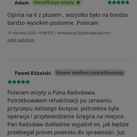
Adam
Weryfikacja wizyty
A
Opinia na 6 z plusem , wszystko było na bardzo
bardzo wysokim poziomie .Polecam
19 stycznia 2026
•
R MEDIC
•
konsultacja fizjoterapeutyczna
•
w opinii użytkownika Adam
zgłoś nadużycie
Paweł Różalski
Numer telefonu zweryfikowany
P
Polecam wizyty u Pana Radosława.
Potrzebowałem rehabilitacji po zerwaniu
przyczepu dalszego bicepsa, potrzebna była
operacja i przytwierdzenie ścięgna na miejsce.
Pan Radosław dokładnie wyjaśnił mi, jak będzie
przebiegał proces powrotu do sprawności. Już