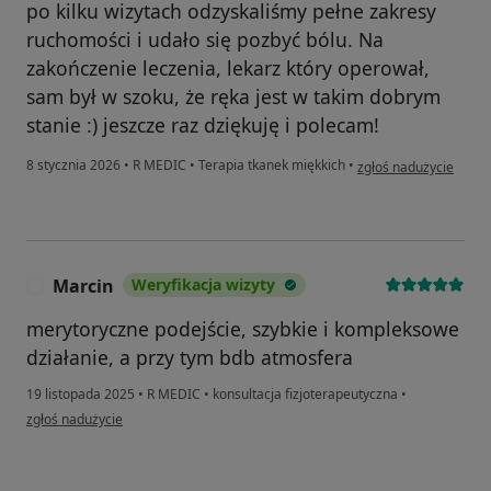
po kilku wizytach odzyskaliśmy pełne zakresy
ruchomości i udało się pozbyć bólu. Na
zakończenie leczenia, lekarz który operował,
sam był w szoku, że ręka jest w takim dobrym
stanie :) jeszcze raz dziękuję i polecam!
w opinii użytkownika 
8 stycznia 2026
•
R MEDIC
•
Terapia tkanek miękkich
•
zgłoś nadużycie
Marcin
Weryfikacja wizyty
M
merytoryczne podejście, szybkie i kompleksowe
działanie, a przy tym bdb atmosfera
19 listopada 2025
•
R MEDIC
•
konsultacja fizjoterapeutyczna
•
w opinii użytkownika Marcin
zgłoś nadużycie