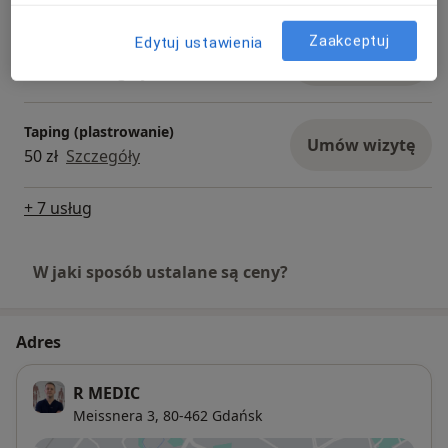
Zaakceptuj
Edytuj ustawienia
Masaż twarzy Kobido
Umów wizytę
250 zł
Szczegóły
Taping (plastrowanie)
Umów wizytę
50 zł
Szczegóły
+ 7 usług
W jaki sposób ustalane są ceny?
Adres
R MEDIC
Meissnera 3,
80-462
Gdańsk