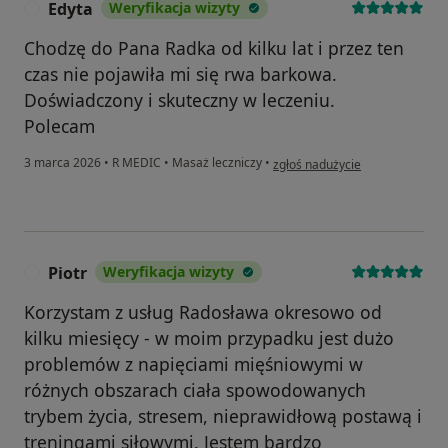
Edyta
Weryfikacja wizyty
E
Chodzę do Pana Radka od kilku lat i przez ten
czas nie pojawiła mi się rwa barkowa.
Doświadczony i skuteczny w leczeniu.
Polecam
w opinii użytkownika Edyta
3 marca 2026
•
R MEDIC
•
Masaż leczniczy
•
zgłoś nadużycie
Piotr
Weryfikacja wizyty
P
Korzystam z usług Radosława okresowo od
kilku miesięcy - w moim przypadku jest dużo
problemów z napięciami mięśniowymi w
różnych obszarach ciała spowodowanych
trybem życia, stresem, nieprawidłową postawą i
treningami siłowymi. Jestem bardzo