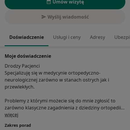
Umów wizytę
Wyślij wiadomość
Doświadczenie
Usługi i ceny
Adresy
Ubezpi
Moje doświadczenie
Drodzy Pacjenci
Specjalizuję się w medycynie ortopedyczno-
neurologicznej zarówno w stanach ostrych jak i
przewlekłych.
Problemy z którymi możecie się do mnie zgłosić to
zarówno klasyczne zagadnienia z dziedziny ortopedii
O mnie
jak i te bardziej złożone często przewlekłe
więcej
pooperacyjne stany wywołujące uczucie dyskomfortu.
Zakres porad