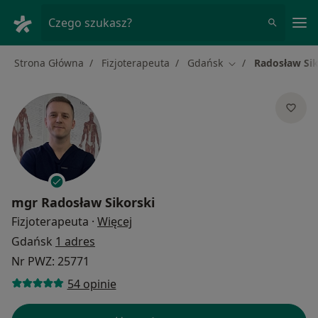
Me
Czego szukasz?
Strona Główna
Fizjoterapeuta
Gdańsk
Radosław Sik
Zmień miasto
mgr
Radosław Sikorski
O specjalizacjach
Fizjoterapeuta
·
Więcej
Gdańsk
1 adres
Nr PWZ: 25771
54 opinie