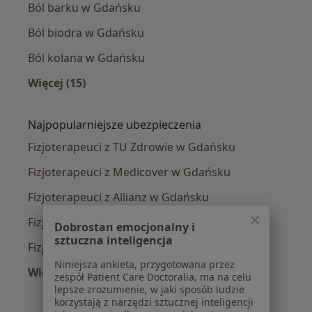
Ból barku w Gdańsku
Ból biodra w Gdańsku
Ból kolana w Gdańsku
Więcej (15)
Więcej w kategorii: Najczęście leczone chorob
Najpopularniejsze ubezpieczenia
Fizjoterapeuci z TU Zdrowie w Gdańsku
Fizjoterapeuci z Medicover w Gdańsku
Fizjoterapeuci z Allianz w Gdańsku
Fizjoterapeuci z POLMED w Gdańsku
Dobrostan emocjonalny i
sztuczna inteligencja
Fizjoterapeuci z Signal Iduna w Gdańsku
Niniejsza ankieta, przygotowana przez
Więcej (7)
zespół Patient Care Doctoralia, ma na celu
Więcej w kategorii: Najpopularniejsze ubezpie
lepsze zrozumienie, w jaki sposób ludzie
korzystają z narzędzi sztucznej inteligencji