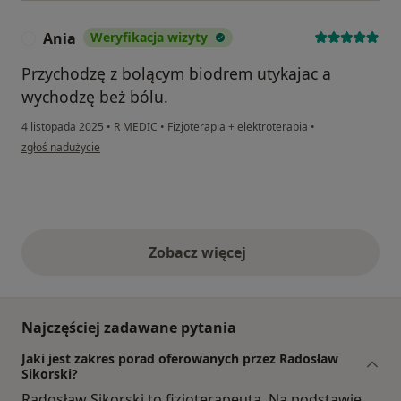
Ania
Weryfikacja wizyty
A
Przychodzę z bolącym biodrem utykajac a
wychodzę beż bólu.
4 listopada 2025
•
R MEDIC
•
Fizjoterapia + elektroterapia
•
w opinii użytkownika Ania
zgłoś nadużycie
Zobacz więcej
opinie powyżej
Najczęściej zadawane pytania
Jaki jest zakres porad oferowanych przez Radosław
Sikorski?
Radosław Sikorski to fizjoterapeuta. Na podstawie