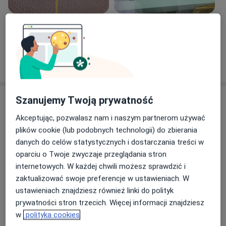
Zobacz galerię (5)
Pokaż więcej
o doświadczeniu
Usługi i ceny
Szanujemy Twoją prywatność
Akceptując, pozwalasz nam i naszym partnerom używać
Konsultacja fizjoterapeutyczna
Umów wizytę
plików cookie (lub podobnych technologii) do zbierania
150 zł
Szczegóły
danych do celów statystycznych i dostarczania treści w
oparciu o Twoje zwyczaje przeglądania stron
Fizjoterapia + elektroterapia
internetowych. W każdej chwili możesz sprawdzić i
Umów wizytę
200 zł
Szczegóły
zaktualizować swoje preferencje w ustawieniach. W
ustawieniach znajdziesz również linki do polityk
prywatności stron trzecich. Więcej informacji znajdziesz
Masaż leczniczy
Umów wizytę
w
polityka cookies
200 zł
Szczegóły