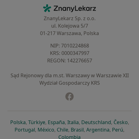
Kontakt
ZnanyLekarz - Strona główna
ZnanyLekarz Sp. z o.o.
ul. Kolejowa 5/7
01-217 Warszawa, Polska
NIP: ⁠7010224868
KRS: ⁠0000347997
REGON: ⁠142276657
Sąd Rejonowy dla m.st. Warszawy w Warszawie XII
Wydział Gospodarczy KRS
Facebook
otwiera się w nowej karcie
otwiera się w nowej karcie
otwiera się w nowej karcie
otwiera się w nowej karcie
otwiera się w nowej karci
otwiera się
otwi
Polska
,
Türkiye
,
España
,
Italia
,
Deutschland
,
Česko
,
otwiera się w nowej karcie
otwiera się w nowej karcie
otwiera się w nowej karcie
otwiera się w nowej kar
otwiera się 
otwier
Portugal
,
México
,
Chile
,
Brasil
,
Argentina
,
Perú
,
otwiera się w nowej karc
Colombia