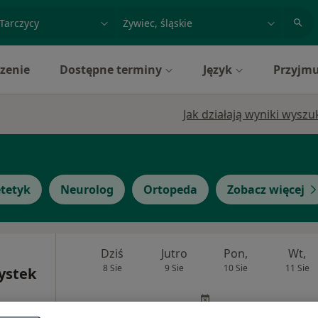
acja, badanie lub nazwisko
miasto lub dzielnica
zenie
Dostępne terminy
Język
Przyjmu
Jak działają wyniki wysz
etetyk
Neurolog
Ortopeda
Zobacz więcej
Dziś
Jutro
Pon,
Wt,
8 Sie
9 Sie
10 Sie
11 Sie
ystek
Umawianie online nie jest dostępne