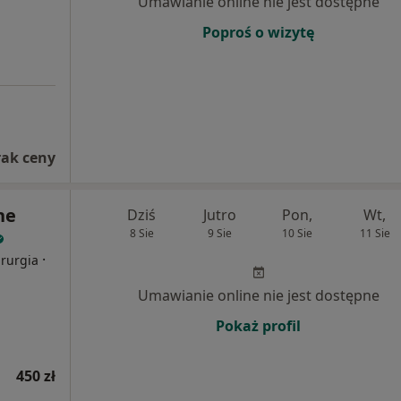
Umawianie online nie jest dostępne
Poproś o wizytę
rak ceny
ne
Dziś
Jutro
Pon,
Wt,
8 Sie
9 Sie
10 Sie
11 Sie
·
irurgia
Umawianie online nie jest dostępne
Pokaż profil
450 zł