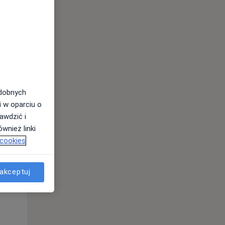
odobnych
i w oparciu o
awdzić i
wnież linki
Śr,
Czw,
Pt,
 cookies
12 Sie
13 Sie
14 Sie
akceptuj