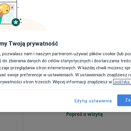
Poproś o wizytę
my Twoją prywatność
1 200 zł
, pozwalasz nam i naszym partnerom używać plików cookie (lub p
) do zbierania danych do celów statystycznych i dostarczania treśc
zaje przeglądania stron internetowych. W każdej chwili możesz spr
wać swoje preferencje w ustawieniach. W ustawieniach znajdziesz ró
ka-
Dziś
Jutro
Pon,
Wt,
prywatności stron trzecich. Więcej informacji znajdziesz w
polityka
8 Sie
9 Sie
10 Sie
11 Sie
ący
nej,
Za
Edytuj ustawienia
Umawianie online nie jest dostępne
j
Poproś o wizytę