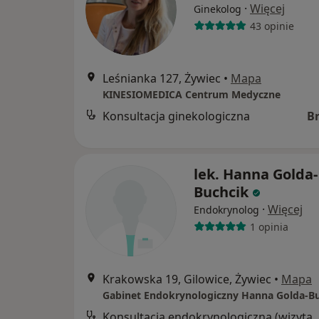
·
Więcej
Ginekolog
43 opinie
Leśnianka 127, Żywiec
•
Mapa
KINESIOMEDICA Centrum Medyczne
Konsultacja ginekologiczna
B
lek. Hanna Golda-
Buchcik
·
Więcej
Endokrynolog
1 opinia
Krakowska 19, Gilowice, Żywiec
•
Mapa
Gabinet Endokrynologiczny Hanna Golda-B
Konsultacja endokr