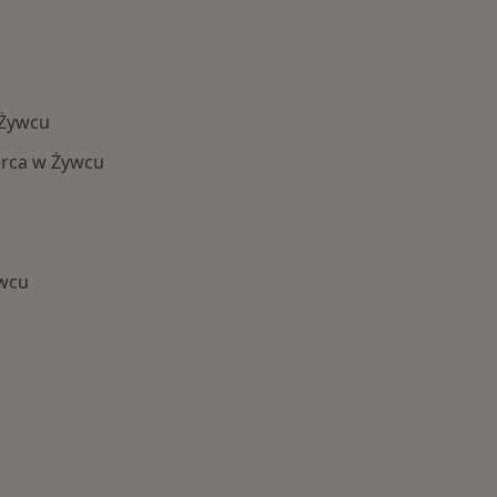
 Żywcu
erca w Żywcu
ywcu
 Schorzenia w Żywcu