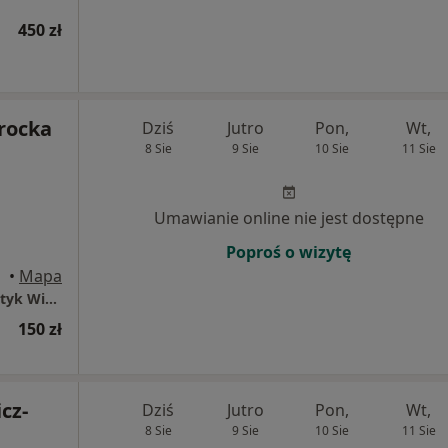
450 zł
rocka
Dziś
Jutro
Pon,
Wt,
8 Sie
9 Sie
10 Sie
11 Sie
Umawianie online nie jest dostępne
Poproś o wizytę
•
Mapa
Poradnia dietetyczna Zdrowy Przepis - dietetyk Wioleta Nawrocka
150 zł
cz-
Dziś
Jutro
Pon,
Wt,
8 Sie
9 Sie
10 Sie
11 Sie