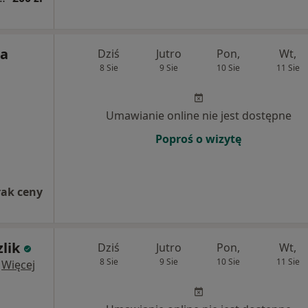
na
Dziś
Jutro
Pon,
Wt,
8 Sie
9 Sie
10 Sie
11 Sie
Umawianie online nie jest dostępne
Poproś o wizytę
rak ceny
lik
Dziś
Jutro
Pon,
Wt,
8 Sie
9 Sie
10 Sie
11 Sie
·
Więcej