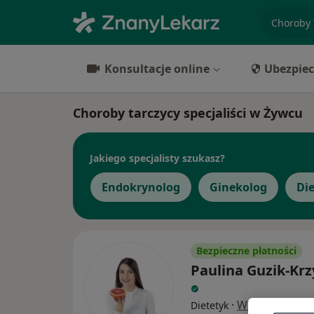
specjaliz
Konsultacje online
Ubezpiec
Choroby tarczycy specjaliści w Żywcu
Jakiego specjalisty szukasz?
Endokrynolog
Ginekolog
Di
Bezpieczne płatności
Paulina Guzik-Krz
·
Więcej
Dietetyk