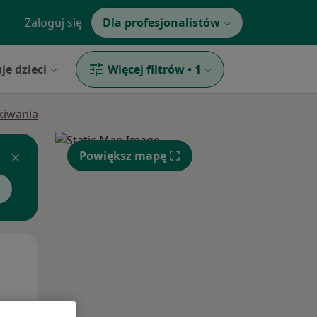
Zaloguj się
Dla profesjonalistów
je dzieci
Więcej filtrów
•
1
ukiwania
Powiększ mapę
Śr,
Czw,
Pt,
12 Sie
13 Sie
14 Sie