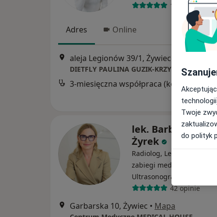
177 opinii
Adres
Online
aleja Legionów 39/1, Żywiec
•
Mapa
DIETFLY PAULINA GUZIK-KRZYSTEK
Szanuje
3-miesięczna współpraca (konsultacja + 3x plan żywieniowy + stały kontakt)
Akceptując
technologii
Twoje zwyc
zaktualizo
lek. Barbara Dud
do polityk 
Żyrek
Radiolog, Lekarz wykonuj
zabiegi medycyny estetycz
·
Więce
Ultrasonografista
42 opinie
Garbarska 10, Żywiec
•
Mapa
Centrum Medyczne MEDICAL HOUSE