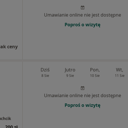
Umawianie online nie jest dostępne
Poproś o wizytę
rak ceny
Dziś
Jutro
Pon,
Wt,
8 Sie
9 Sie
10 Sie
11 Sie
Umawianie online nie jest dostępne
Poproś o wizytę
uchcik
ynologiczna (wizyta kontrolna)
200 zł