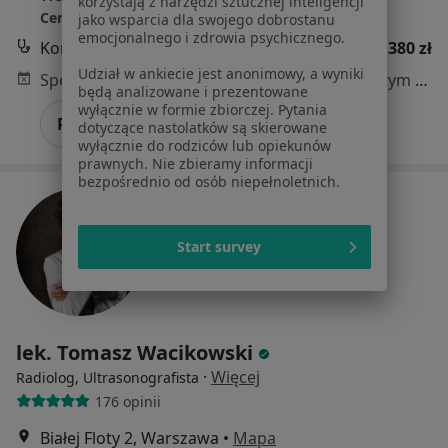
korzystają z narzędzi sztucznej inteligencji
Centrum Medyczne Damiana Wałbrzyska 46
jako wsparcia dla swojego dobrostanu
emocjonalnego i zdrowia psychicznego.
Konsultacja radiologiczna
380 zł
Udział w ankiecie jest anonimowy, a wyniki
Specjalista nie oferuje umawiania online pod tym adresem.
będą analizowane i prezentowane
wyłącznie w formie zbiorczej. Pytania
Poproś o wizytę
dotyczące nastolatków są skierowane
wyłącznie do rodziców lub opiekunów
prawnych. Nie zbieramy informacji
bezpośrednio od osób niepełnoletnich.
Start survey
lek. Tomasz Wacikowski
·
Więcej
Radiolog, Ultrasonografista
176 opinii
Białej Floty 2, Warszawa
•
Mapa