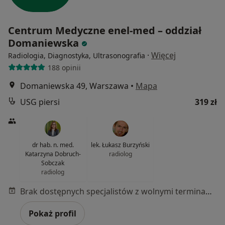
Centrum Medyczne enel-med – oddział
Domaniewska
·
Więcej
Radiologia, Diagnostyka, Ultrasonografia
188 opinii
Domaniewska 49, Warszawa
•
Mapa
USG piersi
319 zł
dr hab. n. med.
lek. Łukasz Burzyński
Katarzyna Dobruch-
radiolog
Sobczak
radiolog
Brak dostępnych specjalistów z wolnymi terminami w tym centrum medycznym.
Pokaż profil