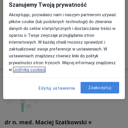
Szanujemy Twoją prywatność
lek. Marta Cieplak
dr Krzysztof
lek. Adam Głuszak
Akceptując, pozwalasz nam i naszym partnerom używać
radiolog
Kucharski
radiolog
plików cookie (lub podobnych technologii) do zbierania
ginekolog
danych do celów statystycznych i dostarczania treści w
Zobacz wszystkich 4 specjalistów
oparciu o Twoje zwyczaje przeglądania stron
internetowych. W każdej chwili możesz sprawdzić i
Brak dostępnych specjalistów z wolnymi terminami w tym centrum medycznym.
zaktualizować swoje preferencje w ustawieniach. W
ustawieniach znajdziesz również linki do polityk
Pokaż profil
prywatności stron trzecich. Więcej informacji znajdziesz
w
polityka cookies
Zaakceptuj
Edytuj ustawienia
dr n. med. Maciej Szatkowski