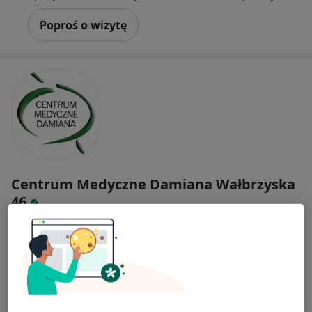
Poproś o wizytę
Centrum Medyczne Damiana Wałbrzyska
46
·
Więcej
Radiologia, Alergologia, Andrologia
1487 opinii
Wałbrzyska 46, Warszawa
•
Mapa
Konsultacja radiologiczna
380 zł