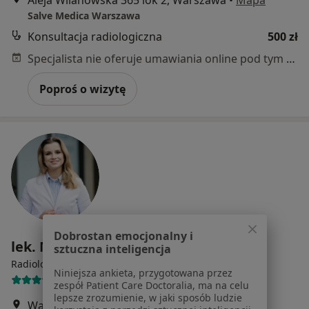
Aleja Wilanowska 365 lok 2, Warszawa
•
Mapa
Salve Medica Warszawa
Konsultacja radiologiczna
500 zł
Specjalista nie oferuje umawiania online pod tym adresem.
Poproś o wizytę
Dobrostan emocjonalny i
lek. Marta Cieplak
sztuczna inteligencja
·
Więcej
Radiolog, Ultrasonografista
Niniejsza ankieta, przygotowana przez
53 opinie
zespół Patient Care Doctoralia, ma na celu
lepsze zrozumienie, w jaki sposób ludzie
Wałbrzyska 46, Warszawa
•
Mapa