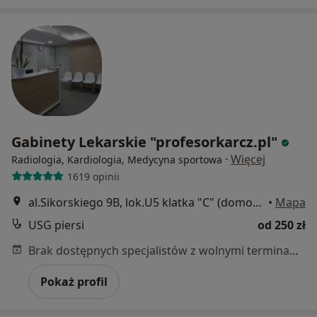
Gabinety Lekarskie "profesorkarcz.pl"
·
Więcej
Radiologia, Kardiologia, Medycyna sportowa
1619 opinii
al.Sikorskiego 9B, lok.U5 klatka "C" (domofon 9305 i klawisz dzwonka), Warszawa
•
Mapa
USG piersi
od 250 zł
Brak dostępnych specjalistów z wolnymi terminami w tym centrum medycznym.
Pokaż profil