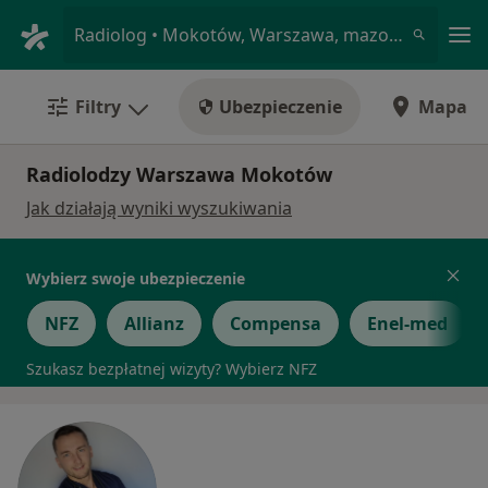
Me
Radiolog • Mokotów, Warszawa, mazowieckie
Filtry
Ubezpieczenie
Mapa
Radiolodzy Warszawa Mokotów
Jak działają wyniki wyszukiwania
Wybierz swoje ubezpieczenie
NFZ
Allianz
Compensa
Enel-med
Szukasz bezpłatnej wizyty? Wybierz NFZ