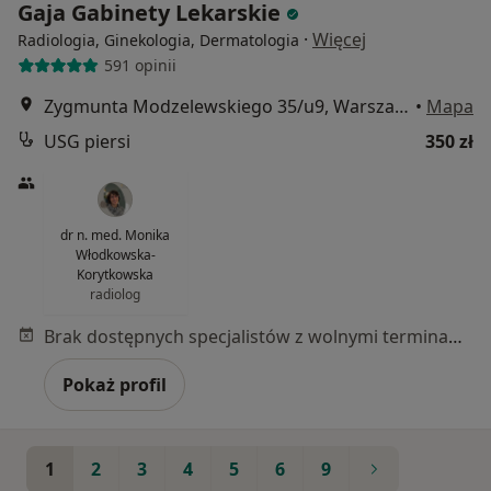
Gaja Gabinety Lekarskie
·
Więcej
Radiologia, Ginekologia, Dermatologia
591 opinii
Zygmunta Modzelewskiego 35/u9, Warszawa
•
Mapa
USG piersi
350 zł
dr n. med. Monika
Włodkowska-
Korytkowska
radiolog
Brak dostępnych specjalistów z wolnymi terminami w tym centrum medycznym.
Pokaż profil
1
2
3
4
5
6
9