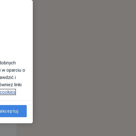
odobnych
i w oparciu o
awdzić i
Wt,
Śr,
Czw,
wnież linki
11 Sie
12 Sie
13 Sie
 cookies
akceptuj