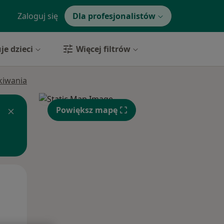
Zaloguj się
Dla profesjonalistów
je dzieci
Więcej filtrów
ukiwania
Powiększ mapę
Wt,
Śr,
Czw,
11 Sie
12 Sie
13 Sie