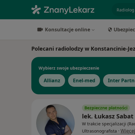
specjaliz
Konsultacje online
Ubezpiec
Polecani radiolodzy w Konstancinie-Jez
Wybierz swoje ubezpieczenie
Allianz
Enel-med
Inter Partn
Bezpieczne płatności
lek. Łukasz Sabat
W trakcie specjalizacji (Ra
·
Więce
Ultrasonografista