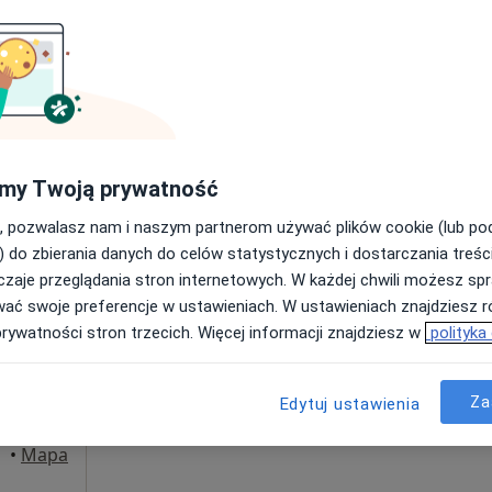
Poproś o wizytę
UŁAWSKA
my Twoją prywatność
300 zł
, pozwalasz nam i naszym partnerom używać plików cookie (lub p
) do zbierania danych do celów statystycznych i dostarczania treśc
zaje przeglądania stron internetowych. W każdej chwili możesz spr
owski
Dziś
Jutro
Ndz,
Pon,
wać swoje preferencje w ustawieniach. W ustawieniach znajdziesz ró
7 Sie
8 Sie
9 Sie
10 Sie
·
ta
prywatności stron trzecich. Więcej informacji znajdziesz w
polityka
Umawianie online nie jest dostępne
Za
Edytuj ustawienia
Poproś o wizytę
•
Mapa