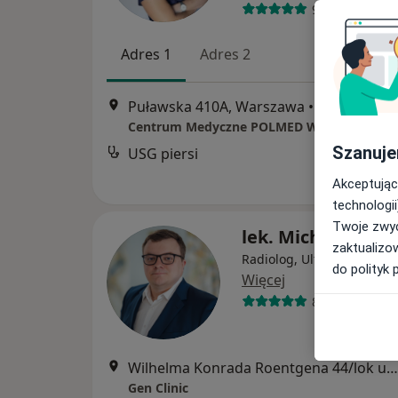
92 opinie
Adres 1
Adres 2
Puławska 410A, Warszawa
•
Mapa
Centrum Medyczne POLMED WARSZAWA P
Szanuje
USG piersi
Akceptując
technologii
Twoje zwyc
lek. Michał Kutył
zaktualizo
Radiolog, Ultrasonografis
do polityk 
Więcej
8 opinii
Wilhelma Konrada Roentgena 44/lok u1, Warszawa
Gen Clinic