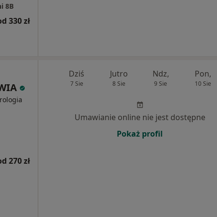
i 8B
od 330 zł
Dziś
Jutro
Ndz,
Pon,
7 Sie
8 Sie
9 Sie
10 Sie
OWIA
rologia
Umawianie online nie jest dostępne
Pokaż profil
od 270 zł