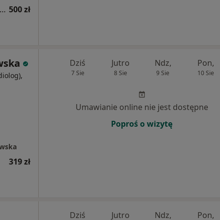
 Doppler tętnic kończyn dolnych/górnych
500 zł
wska
Dziś
Jutro
Ndz,
Pon,
7 Sie
8 Sie
9 Sie
10 Sie
diolog),
j
Umawianie online nie jest dostępne
Poproś o wizytę
awska
319 zł
Dziś
Jutro
Ndz,
Pon,