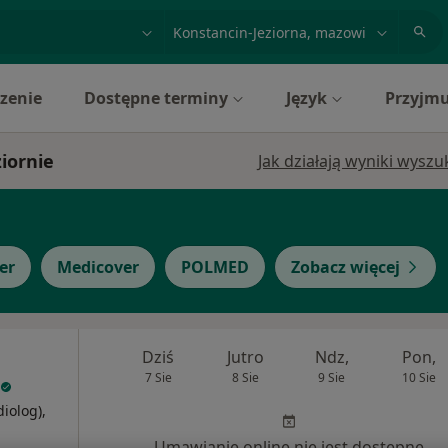
acja, badanie lub nazwisko
miasto lub dzielnica
zenie
Dostępne terminy
Język
Przyjmu
iornie
Jak działają wyniki wysz
er
Medicover
POLMED
Zobacz więcej
Dziś
Jutro
Ndz,
Pon,
7 Sie
8 Sie
9 Sie
10 Sie
diolog),
j
Umawianie online nie jest dostępne