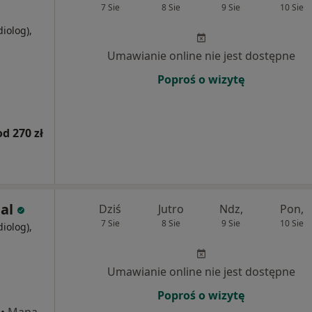
7 Sie
8 Sie
9 Sie
10 Sie
diolog),
j
Umawianie online nie jest dostępne
Poproś o wizytę
od 270 zł
al
Dziś
Jutro
Ndz,
Pon,
7 Sie
8 Sie
9 Sie
10 Sie
diolog),
i
Umawianie online nie jest dostępne
Poproś o wizytę