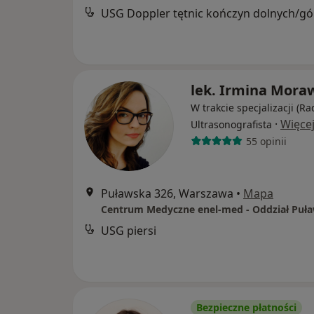
USG
lek. Irmina Mora
W trakcie specjalizacji (Ra
·
Więce
Ultrasonografista
55 opinii
Puławska 326, Warszawa
•
Mapa
Centrum Medyczne enel-med - Oddział Puł
USG piersi
Bezpieczne płatności