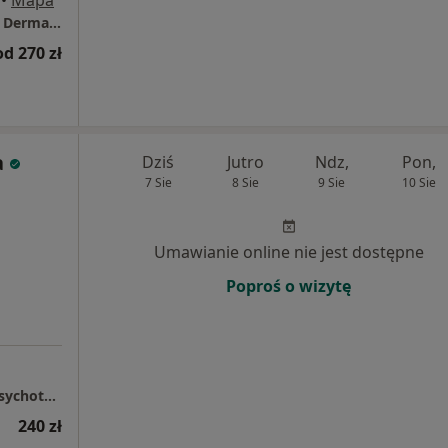
•
Mapa
OptiDermic - Klinika Medycyny Estetycznej i Dermatologii
od 270 zł
a
Dziś
Jutro
Ndz,
Pon,
7 Sie
8 Sie
9 Sie
10 Sie
Umawianie online nie jest dostępne
Poproś o wizytę
Galileo Medical. Systemowa rehabilitacja i psychoterapia.
240 zł