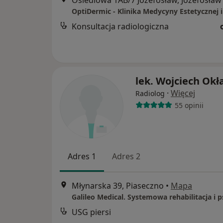
Osiedlowa 1AB/7 Józefosław, Józefosław
Konsultacja radiologiczna
lek. Wojciech Okł
·
Więcej
Radiolog
55 opinii
Adres 1
Adres 2
Młynarska 39, Piaseczno
•
Mapa
USG piersi