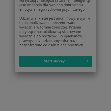
korzystają z narzędzi sztucznej inteligencji
USG piersi
330 zł
jako wsparcia dla swojego dobrostanu
emocjonalnego i zdrowia psychicznego.
Specjalista nie oferuje umawiania online pod tym adresem.
Udział w ankiecie jest anonimowy, a wyniki
Poproś o wizytę
będą analizowane i prezentowane
wyłącznie w formie zbiorczej. Pytania
dotyczące nastolatków są skierowane
wyłącznie do rodziców lub opiekunów
prawnych. Nie zbieramy informacji
bezpośrednio od osób niepełnoletnich.
Start survey
Bezpieczne płatności
Przychodnia Ursynowska
·
Więcej
Radiologia, Dermatologia, Dermatologia dziecięca
182 opinie
Adres 1
Adres 2