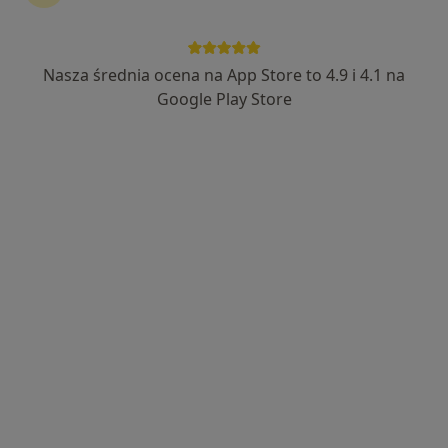
Nasza średnia ocena na App Store to 4.9 i 4.1 na
Wyróżniony
Bezpieczne płatności
Google Play Store
lek. Łukasz Sabat
·
Więcej
W trakcie specjalizacji (Radiolog), Ultrasonografista
92 opinie
Puławska 410A, Warszawa
•
Mapa
Centrum Medyczne POLMED WARSZAWA PUŁAWSKA
USG piersi
300 zł
Specjalista nie oferuje umawiania online pod tym adresem.
Poproś o wizytę