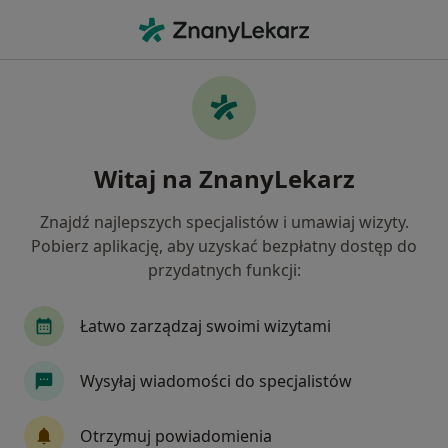
Me
Radiolog • Ursynów, Warszawa, mazowieckie
Filtry
Ubezpieczenie
Mapa
Radiolodzy Warszawa Ursynów
Witaj na ZnanyLekarz
Jak działają wyniki wyszukiwania
Znajdź najlepszych specjalistów i umawiaj wizyty.
Pobierz aplikację, aby uzyskać bezpłatny dostęp do
Wybierz swoje ubezpieczenie
przydatnych funkcji:
NFZ
Allianz
Compensa
Enel-med
Łatwo zarządzaj swoimi wizytami
Wysyłaj wiadomości do specjalistów
Otrzymuj powiadomienia