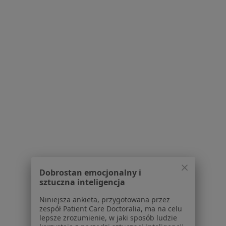
ul. Adama Branickiego 10, Warszawa
•
Mapa
Revival Clinic
Specjalista nie oferuje umawiania online pod tym adresem.
Poproś o wizytę
Dobrostan emocjonalny i
lek. Aneta Krygowska
sztuczna inteligencja
·
Więcej
Radiolog
Niniejsza ankieta, przygotowana przez
Wałbrzyska 46, Warszawa
•
Mapa
zespół Patient Care Doctoralia, ma na celu
Centrum Medyczne Damiana Wałbrzyska 46
lepsze zrozumienie, w jaki sposób ludzie