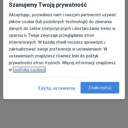
radiolog
Szanujemy Twoją prywatność
Brak dostępnych specjalistów z wolnymi terminami w tym centrum medycznym.
Akceptując, pozwalasz nam i naszym partnerom używać
plików cookie (lub podobnych technologii) do zbierania
Pokaż profil
danych do celów statystycznych i dostarczania treści w
oparciu o Twoje zwyczaje przeglądania stron
internetowych. W każdej chwili możesz sprawdzić i
zaktualizować swoje preferencje w ustawieniach. W
ustawieniach znajdziesz również linki do polityk
prywatności stron trzecich. Więcej informacji znajdziesz
w
polityka cookies
Zaakceptuj
Edytuj ustawienia
lek. Jacek Naumiuk
·
Więcej
Radiolog, Ultrasonografista
22 opinie
al. Rzeczypospolitej 14, Warszawa
•
Mapa
Centrum Medyczne enel-med - Oddział Wilanów