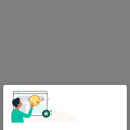
Centrum Medyczne enel-med - Oddział
Wilanów
·
Więcej
Radiologia, Interna, Pediatria
293 opinie
al. Rzeczypospolitej 14, Warszawa
•
Mapa
USG piersi
319 zł
lek. Jacek Naumiuk