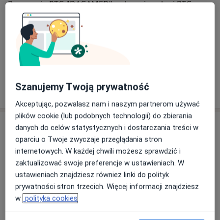
Pracownia RTG "DAGAMED" wykonuje usługi RTG
(badania rentgenowskie):
- badania RTG stomatologiczne - cyfrowe zdjęcia RTG:
punktowe zębów, pantomograficzne (panoramiczne) -
pantomografia, cefalometryczne - cefalometria,
stawów skroniowo – żuchwowych, zatok szczękowych.
O nas
Szanujemy Twoją prywatność
więcej
- tomografia komputerowa zębów 3D CBCT - TK 3D
Akceptując, pozwalasz nam i naszym partnerom używać
(endo/mikro CBCT, tomografia CBCT szczęki,
plików cookie (lub podobnych technologii) do zbierania
tomografia CBCT żuchwy, tomografia CBCT stawów
Adres
danych do celów statystycznych i dostarczania treści w
skroniowo-żuchwowych)
oparciu o Twoje zwyczaje przeglądania stron
internetowych. W każdej chwili możesz sprawdzić i
- badania RTG ogólnodiagnostyczne - zdjęcia RTG:
zaktualizować swoje preferencje w ustawieniach. W
Powiększ mapę
płuc, kręgosłupa, stawów, czaszki, zatok, kości
ustawieniach znajdziesz również linki do polityk
kończyn, ręki / nadgarstka z oceną wieku kostnego,
prywatności stron trzecich. Więcej informacji znajdziesz
miednicy, jamy brzusznej i inne.
w
polityka cookies
Pracownia RTG DAGAMED
Dysponujemy sprzętem medycznym spełniającym
Chemików 5 - II piętro, 32-600 Oświęcim