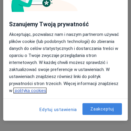
Michalina Loos
W trakcie specjalizacji (Radiolog)
5 opinii
Szanujemy Twoją prywatność
Zduny 6, Bydgoszcz
•
Mapa
Rodzinne Centrum Zdrowia Zduny 6
Akceptując, pozwalasz nam i naszym partnerom używać
Akceptuje PZU Zdrowie
plików cookie (lub podobnych technologii) do zbierania
danych do celów statystycznych i dostarczania treści w
Konsultacja radiologiczna + USG
200 zł
oparciu o Twoje zwyczaje przeglądania stron
Specjalista nie oferuje umawiania online pod tym adresem.
internetowych. W każdej chwili możesz sprawdzić i
zaktualizować swoje preferencje w ustawieniach. W
Poproś o wizytę
ustawieniach znajdziesz również linki do polityk
prywatności stron trzecich. Więcej informacji znajdziesz
w
polityka cookies
Zaakceptuj
Edytuj ustawienia