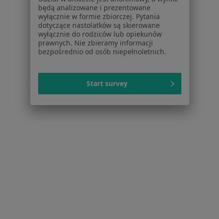
będą analizowane i prezentowane
Aplikacje mobilne
wyłącznie w formie zbiorczej. Pytania
Blog dla pacjentów
dotyczące nastolatków są skierowane
wyłącznie do rodziców lub opiekunów
Dla profesjonalistów
prawnych. Nie zbieramy informacji
bezpośrednio od osób niepełnoletnich.
Cennik
Dla lekarzy
Dla placówek medycznych
Start survey
Noa Notes
nowość
Baza wiedzy
Centrum Pomocy dla Specjalisty
Kontakt
ZnanyLekarz - Strona główna
ZnanyLekarz Sp. z o.o.
ul. Kolejowa 5/7
01-217 Warszawa, Polska
NIP: ⁠7010224868
KRS: ⁠0000347997