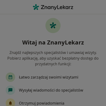
Me
Radiolog • Bydgoszcz, kujawsko-pomorskie
Filtry
Ubezpieczenie:
PZU Zdrowie
20 polecanych radiologów w Bydgoszczy z
Witaj na ZnanyLekarz
PZU Zdrowie
Jak działają wyniki wyszukiwania
Znajdź najlepszych specjalistów i umawiaj wizyty.
Pobierz aplikację, aby uzyskać bezpłatny dostęp do
przydatnych funkcji:
Łatwo zarządzaj swoimi wizytami
Wysyłaj wiadomości do specjalistów
lek. Krzysztof Kula
Otrzymuj powiadomienia
·
Więcej
Radiolog