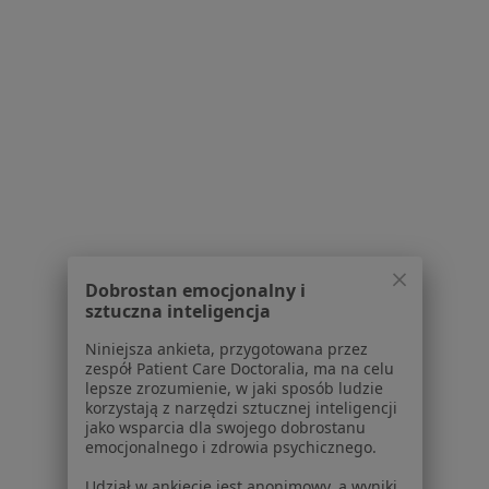
Polityka prywatności profesjonalistów
Polityka prywatności dla profesjonalistów, których
dane pozyskaliśmy samodzielnie
Polityka cookies
Jak działają wyniki wyszukiwania
Dostępność
O nas
Praca
Rekrutujemy!
Partnerzy
Centrum prasowe
Kontakt
Dobrostan emocjonalny i
sztuczna inteligencja
Dla pacjentów
Niniejsza ankieta, przygotowana przez
Lekarze
zespół Patient Care Doctoralia, ma na celu
Placówki medyczne
lepsze zrozumienie, w jaki sposób ludzie
Pytania i odpowiedzi
korzystają z narzędzi sztucznej inteligencji
jako wsparcia dla swojego dobrostanu
Usługi i zabiegi
emocjonalnego i zdrowia psychicznego.
Choroby
Pomoc
Udział w ankiecie jest anonimowy, a wyniki