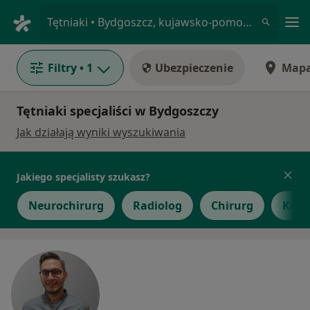
Me
Tętniaki • Bydgoszcz, kujawsko-pomorskie
Filtry
• 1
Ubezpieczenie
Map
Tętniaki specjaliści w Bydgoszczy
Jak działają wyniki wyszukiwania
Jakiego specjalisty szukasz?
Neurochirurg
Radiolog
Chirurg
Kard