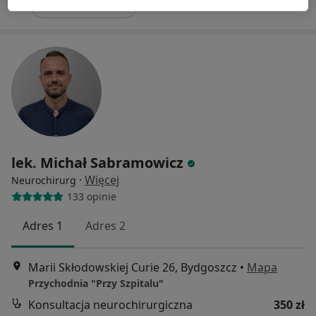
Poproś o wizytę
lek. Michał Sabramowicz
·
Więcej
Neurochirurg
133 opinie
Adres 1
Adres 2
Marii Skłodowskiej Curie 26, Bydgoszcz
•
Mapa
Przychodnia "Przy Szpitalu"
Konsultacja neurochirurgiczna
350 zł