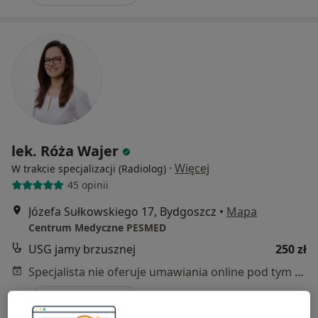
lek. Róża Wajer
·
Więcej
W trakcie specjalizacji (Radiolog)
45 opinii
Józefa Sułkowskiego 17, Bydgoszcz
•
Mapa
Centrum Medyczne PESMED
USG jamy brzusznej
250 zł
Specjalista nie oferuje umawiania online pod tym adresem.
Poproś o wizytę