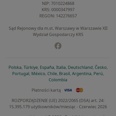
NIP: ⁠7010224868
KRS: ⁠0000347997
REGON: ⁠142276657
Sąd Rejonowy dla m.st. Warszawy w Warszawie XII
Wydział Gospodarczy KRS
Facebook
otwiera się w nowej karcie
otwiera się w nowej karcie
otwiera się w nowej karcie
otwiera się w nowej karcie
otwiera się w nowej karci
otwiera się
otwi
Polska
,
Türkiye
,
España
,
Italia
,
Deutschland
,
Česko
,
otwiera się w nowej karcie
otwiera się w nowej karcie
otwiera się w nowej karcie
otwiera się w nowej kar
otwiera się 
otwier
Portugal
,
México
,
Chile
,
Brasil
,
Argentina
,
Perú
,
otwiera się w nowej karc
Colombia
Płatności kartą
ROZPORZĄDZENIE (UE) 2022/2065 (DSA) art. 24:
15.395.179 użytkowników/miesiąc - Czerwiec 2026