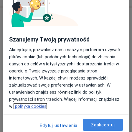
Szanujemy Twoją prywatność
Akceptując, pozwalasz nam i naszym partnerom używać
plików cookie (lub podobnych technologii) do zbierania
Bezpieczne płatności
danych do celów statystycznych i dostarczania treści w
lek. Maria Włosińska
oparciu o Twoje zwyczaje przeglądania stron
·
Więcej
W trakcie specjalizacji (Radiolog)
internetowych. W każdej chwili możesz sprawdzić i
3 opinie
zaktualizować swoje preferencje w ustawieniach. W
ustawieniach znajdziesz również linki do polityk
Leśna 22/1U, Bydgoszcz
•
Mapa
prywatności stron trzecich. Więcej informacji znajdziesz
Radtke Clinic Centrum Medyczne
w
polityka cookies
USG piersi
250 zł
Specjalista nie oferuje umawiania online pod tym adresem.
Zaakceptuj
Edytuj ustawienia