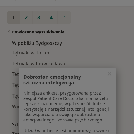
1
2
3
4
Powiązane wyszukiwania
W pobliżu Bydgoszczy
Tętniaki w Toruniu
Tętniaki w Inowrocławiu
Tętniaki w Świeciu
Dobrostan emocjonalny i
sztuczna inteligencja
Tętniaki w Niemczu
Niniejsza ankieta, przygotowana przez
Tętniaki w Osielsku
zespół Patient Care Doctoralia, ma na celu
lepsze zrozumienie, w jaki sposób ludzie
Więcej (5)
korzystają z narzędzi sztucznej inteligencji
Więcej w kategorii: W pobliżu Bydgoszczy
jako wsparcia dla swojego dobrostanu
emocjonalnego i zdrowia psychicznego.
Schorzenia w Bydgoszczy
Udział w ankiecie jest anonimowy, a wyniki
Zmiany skórne w Bydgoszczy