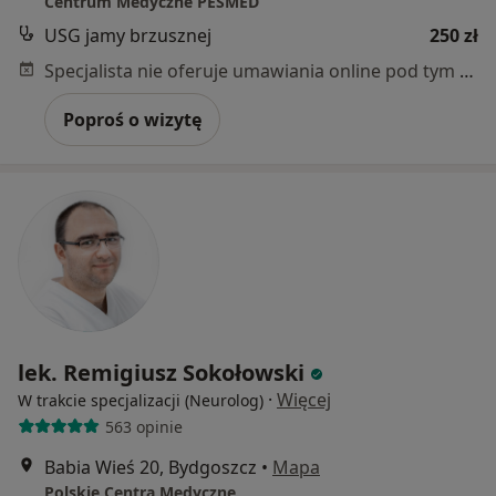
Centrum Medyczne PESMED
USG jamy brzusznej
250 zł
Specjalista nie oferuje umawiania online pod tym adresem.
Poproś o wizytę
lek. Remigiusz Sokołowski
·
Więcej
W trakcie specjalizacji (Neurolog)
563 opinie
Babia Wieś 20, Bydgoszcz
•
Mapa
Polskie Centra Medyczne