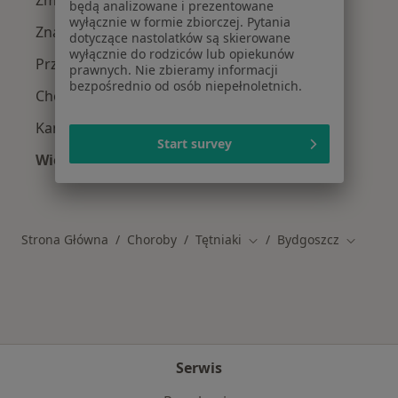
będą analizowane i prezentowane
wyłącznie w formie zbiorczej. Pytania
Znamiona w Bydgoszczy
dotyczące nastolatków są skierowane
wyłącznie do rodziców lub opiekunów
Przepuklina w Bydgoszczy
prawnych. Nie zbieramy informacji
bezpośrednio od osób niepełnoletnich.
Choroby chirurgiczne w Bydgoszczy
Kamica żółciowa w Bydgoszczy
Start survey
Więcej (15)
Więcej w kategorii: Schorzenia w Bydgoszczy
Strona Główna
Choroby
Tętniaki
Bydgoszcz
Zmień miasto
Zmień m
Serwis