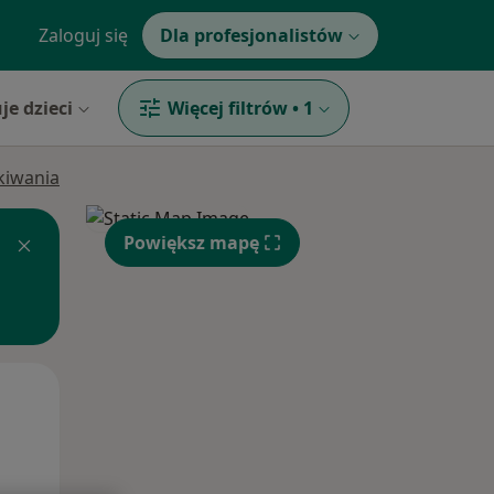
Zaloguj się
Dla profesjonalistów
je dzieci
Więcej filtrów
•
1
ukiwania
Powiększ mapę
Śr,
Czw,
Pt,
12 Sie
13 Sie
14 Sie