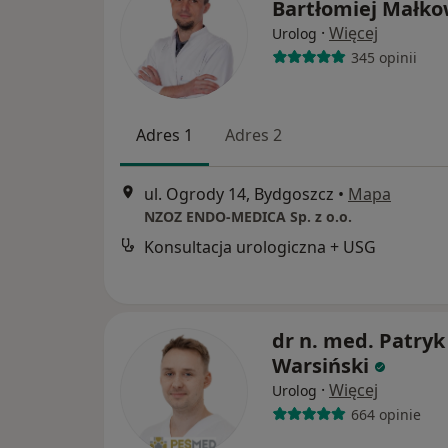
Bartłomiej Małko
·
Więcej
Urolog
345 opinii
Adres 1
Adres 2
ul. Ogrody 14, Bydgoszcz
•
Mapa
NZOZ ENDO-MEDICA Sp. z o.o.
Konsultacja urologiczna + USG
dr n. med. Patryk
Warsiński
·
Więcej
Urolog
664 opinie