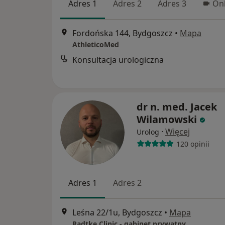
Adres 1
Adres 2
Adres 3
Onl
Fordońska 144, Bydgoszcz
•
Mapa
AthleticoMed
Konsultacja urologiczna
dr n. med. Jacek
Wilamowski
·
Więcej
Urolog
120 opinii
Adres 1
Adres 2
Leśna 22/1u, Bydgoszcz
•
Mapa
Radtke Clinic - gabinet prywatny