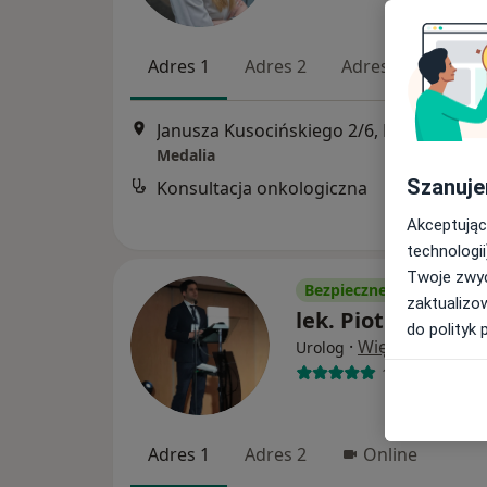
Adres 1
Adres 2
Adres 3
Onl
Janusza Kusocińskiego 2/6, Niemcz
•
Ma
Medalia
Szanuje
Konsultacja onkologiczna
Akceptując
technologii
Twoje zwyc
Bezpieczne płatności
zaktualizo
lek. Piotr Piasecki
do polityk 
·
Więcej
Urolog
189 opinii
Adres 1
Adres 2
Online