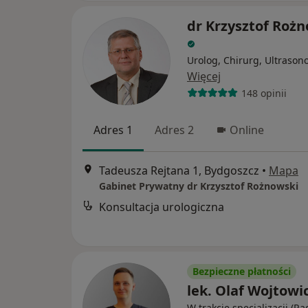
dr Krzysztof Roż
Urolog, Chirurg, Ultrasono
Więcej
148 opinii
Adres 1
Adres 2
Online
Tadeusza Rejtana 1, Bydgoszcz
•
Mapa
Gabinet Prywatny dr Krzysztof Rożnowski
Konsultacja urologiczna
Bezpieczne płatności
lek. Olaf Wojtowi
W trakcie specjalizacji (Ra