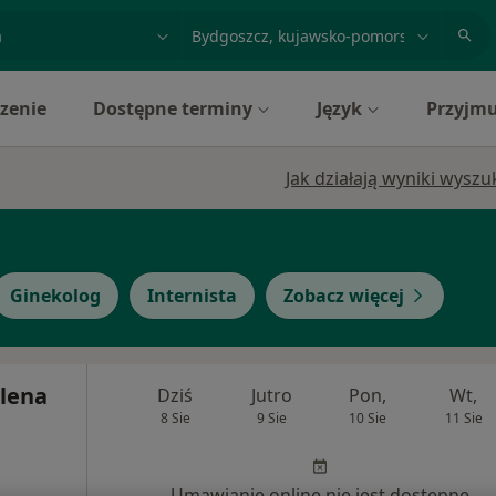
acja, badanie lub nazwisko
miasto lub dzielnica
zenie
Dostępne terminy
Język
Przyjmu
Jak działają wyniki wysz
Ginekolog
Internista
Zobacz więcej
lena
Dziś
Jutro
Pon,
Wt,
8 Sie
9 Sie
10 Sie
11 Sie
Umawianie online nie jest dostępne