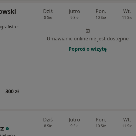
nowski
Dziś
Jutro
Pon,
Wt,
8 Sie
9 Sie
10 Sie
11 Sie
·
grafista
Umawianie online nie jest dostępne
Poproś o wizytę
300 zł
Dziś
Jutro
Pon,
Wt,
8 Sie
9 Sie
10 Sie
11 Sie
cz
·
diolog)