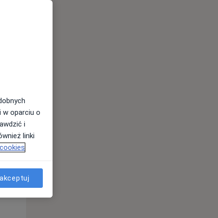
odobnych
i w oparciu o
awdzić i
Śr,
Czw,
Pt,
wnież linki
12 Sie
13 Sie
14 Sie
 cookies
akceptuj