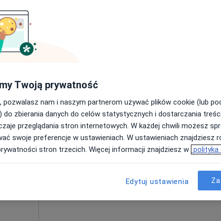
Poproś o wizytę
ine
pa
my Twoją prywatność
400 zł
, pozwalasz nam i naszym partnerom używać plików cookie (lub p
) do zbierania danych do celów statystycznych i dostarczania treśc
zaje przeglądania stron internetowych. W każdej chwili możesz spr
Dziś
Jutro
Pon,
Wt,
wać swoje preferencje w ustawieniach. W ustawieniach znajdziesz ró
8 Sie
9 Sie
10 Sie
11 Sie
prywatności stron trzecich. Więcej informacji znajdziesz w
polityka
Umawianie online nie jest dostępne
Za
Edytuj ustawienia
Poproś o wizytę