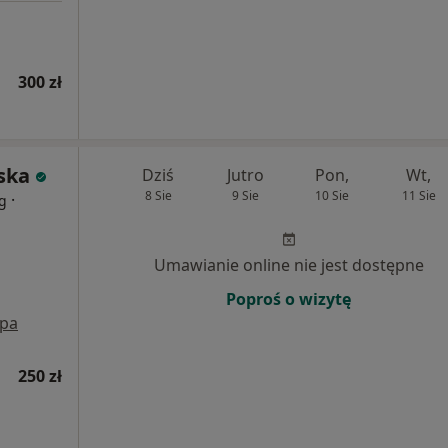
300 zł
ska
Dziś
Jutro
Pon,
Wt,
8 Sie
9 Sie
10 Sie
11 Sie
·
og
Umawianie online nie jest dostępne
Poproś o wizytę
pa
250 zł