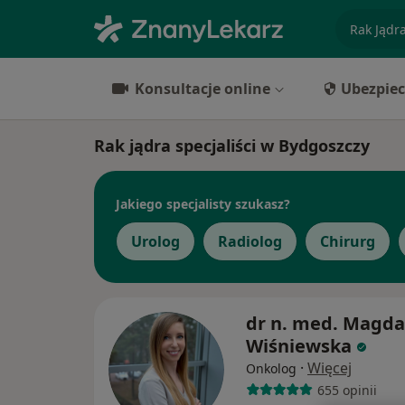
specjaliz
Konsultacje online
Ubezpiec
Rak jądra specjaliści w Bydgoszczy
Jakiego specjalisty szukasz?
Urolog
Radiolog
Chirurg
dr n. med. Magda
Wiśniewska
·
Więcej
Onkolog
655 opinii