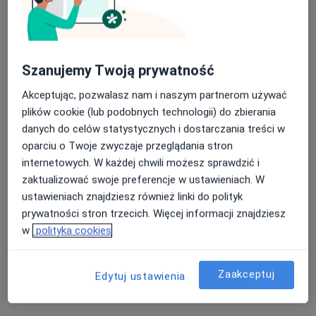
20 opinii
Al. Solidarności 78/101, Warszawa
•
Mapa
Nasza średnia ocena na App Store to 4.9 i 4.1 na
CUSTOS centrum psychoterapii
Szanujemy Twoją prywatność
Google Play Store
Akceptuje Medica Polska
Akceptując, pozwalasz nam i naszym partnerom używać
Psychoterapia indywidualna
230 zł
plików cookie (lub podobnych technologii) do zbierania
Specjalista nie oferuje umawiania online pod tym adresem.
danych do celów statystycznych i dostarczania treści w
oparciu o Twoje zwyczaje przeglądania stron
Poproś o wizytę
internetowych. W każdej chwili możesz sprawdzić i
zaktualizować swoje preferencje w ustawieniach. W
ustawieniach znajdziesz również linki do polityk
Powiązane wyszukiwania
prywatności stron trzecich. Więcej informacji znajdziesz
w
polityka cookies
Specjaliści w ramach Medica Polska
Chirurdzy z Medica Polska w Warszawie
Zaakceptuj
Edytuj ustawienia
Fizjoterapeuci z Medica Polska w Warszawie
Interniści z Medica Polska w Warszawie