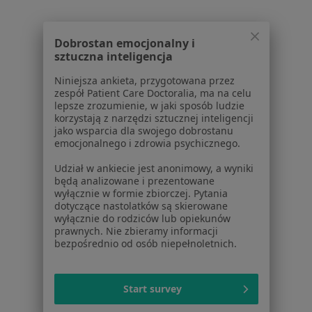
Noa Notes
nowość
Baza wiedzy
Centrum Pomocy dla Specjalisty
Dobrostan emocjonalny i
sztuczna inteligencja
Kontakt
ZnanyLekarz - Strona główna
Niniejsza ankieta, przygotowana przez
zespół Patient Care Doctoralia, ma na celu
ZnanyLekarz Sp. z o.o.
lepsze zrozumienie, w jaki sposób ludzie
ul. Kolejowa 5/7
korzystają z narzędzi sztucznej inteligencji
jako wsparcia dla swojego dobrostanu
01-217 Warszawa, Polska
emocjonalnego i zdrowia psychicznego.
NIP: ⁠7010224868
Udział w ankiecie jest anonimowy, a wyniki
KRS: ⁠0000347997
będą analizowane i prezentowane
wyłącznie w formie zbiorczej. Pytania
REGON: ⁠142276657
dotyczące nastolatków są skierowane
wyłącznie do rodziców lub opiekunów
Sąd Rejonowy dla m.st. Warszawy w Warszawie XII
prawnych. Nie zbieramy informacji
bezpośrednio od osób niepełnoletnich.
Wydział Gospodarczy KRS
Facebook
otwiera się w nowej karcie
Start survey