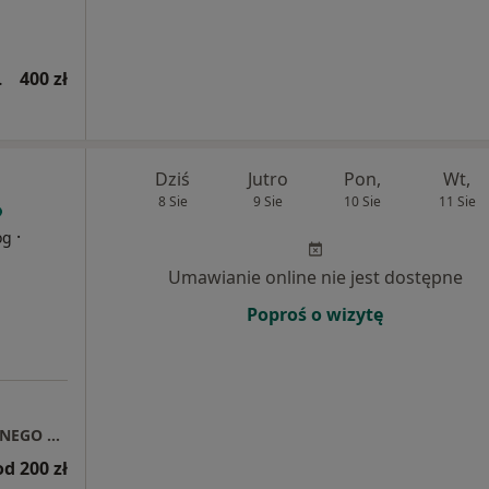
wsza wizyta)
400 zł
Dziś
Jutro
Pon,
Wt,
8 Sie
9 Sie
10 Sie
11 Sie
·
og
Umawianie online nie jest dostępne
Poproś o wizytę
AUXILIUM - PORADNIA ZDROWIA PSYCHICZNEGO LECZENIA OTYŁOŚCI I ZABURZEŃ ODŻYWIANIA
od 200 zł