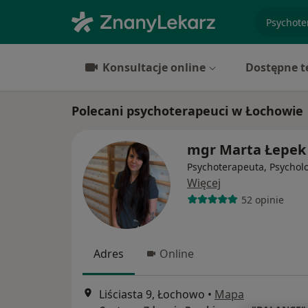
specjaliz
Konsultacje online
Dostępne t
Polecani psychoterapeuci w Łochowie
mgr Marta Łepek
Psychoterapeuta, Psychol
Więcej
52 opinie
Adres
Online
Liściasta 9, Łochowo
•
Mapa