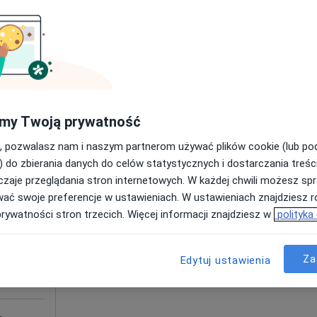
od 200 zł
my Twoją prywatność
wsko-pomorskie, w obszarach bliskich Twojemu wyszukiwani
, pozwalasz nam i naszym partnerom używać plików cookie (lub p
Dziś
Jutro
Pon,
Wt,
) do zbierania danych do celów statystycznych i dostarczania treśc
8 Sie
9 Sie
10 Sie
11 Sie
zaje przeglądania stron internetowych. W każdej chwili możesz spr
wać swoje preferencje w ustawieniach. W ustawieniach znajdziesz ró
og,
prywatności stron trzecich. Więcej informacji znajdziesz w
polityka
Umawianie online nie jest dostępne
ej
Poproś o wizytę
Za
Edytuj ustawienia