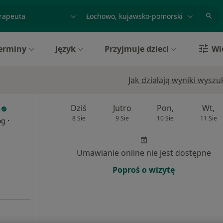
acja, badanie lub nazwisko
miasto lub dzielnica
erminy
Język
Przyjmuje dzieci
Wi
Jak działają wyniki wysz
Dziś
Jutro
Pon,
Wt,
8 Sie
9 Sie
10 Sie
11 Sie
·
og
Umawianie online nie jest dostępne
Poproś o wizytę