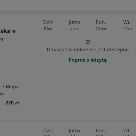
Dziś
Jutro
Pon,
Wt,
8 Sie
9 Sie
10 Sie
11 Sie
ska
·
og
Umawianie online nie jest dostępne
Poproś o wizytę
•
Mapa
ta
220 zł
Dziś
Jutro
Pon,
Wt,