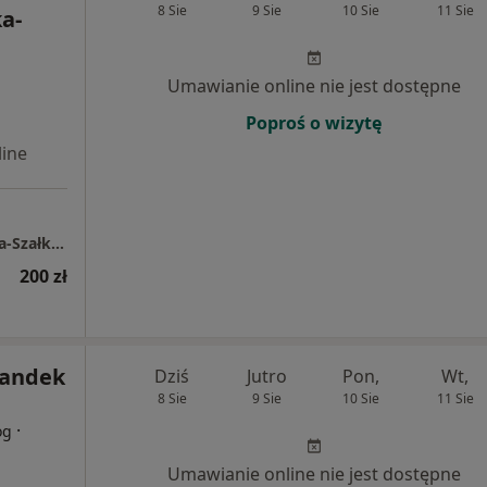
8 Sie
9 Sie
10 Sie
11 Sie
a-
Umawianie online nie jest dostępne
Poproś o wizytę
ine
Gabinet Psychoterapeutyczny Kinga Mrówka-Szałkowska
200 zł
Tandek
Dziś
Jutro
Pon,
Wt,
8 Sie
9 Sie
10 Sie
11 Sie
·
og
Umawianie online nie jest dostępne