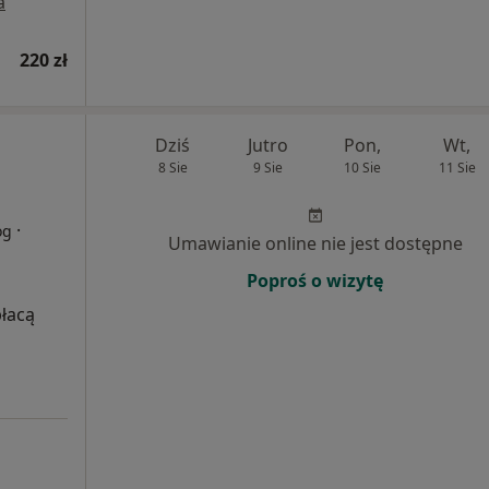
a
220 zł
Dziś
Jutro
Pon,
Wt,
8 Sie
9 Sie
10 Sie
11 Sie
·
og
Umawianie online nie jest dostępne
Poproś o wizytę
płacą