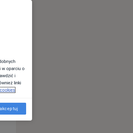
u.
odobnych
Śr,
Czw,
Pt,
i w oparciu o
12 Sie
13 Sie
14 Sie
awdzić i
wnież linki
 cookies
akceptuj