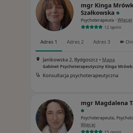
mgr Kinga Mrówk
Szałkowska
·
Więcej
Psychoterapeuta
12 opinii
Adres 1
Adres 2
Adres 3
Onl
Janikowska 2, Bydgoszcz
•
Mapa
Konsultacja psychoterapeutyczna
mgr Magdalena 
Psychoterapeuta, Psychol
Więcej
15 opinii