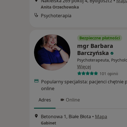
Nakielska 269 pokój 4, Bydgoszcz
•
Map
Anita Orzechowska
Psychoterapia
Bezpieczne płatności
mgr Barbara
Barczyńska
Psychoterapeuta, Psychol
Więcej
101 opinii
Popularny specjalista: pacjenci chętnie 
online
Adres
Online
Betonowa 1, Białe Błota
•
Mapa
Gabinet