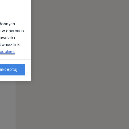
odobnych
i w oparciu o
awdzić i
wnież linki
 cookies
akceptuj
Wt,
Śr,
Czw,
11 Sie
12 Sie
13 Sie