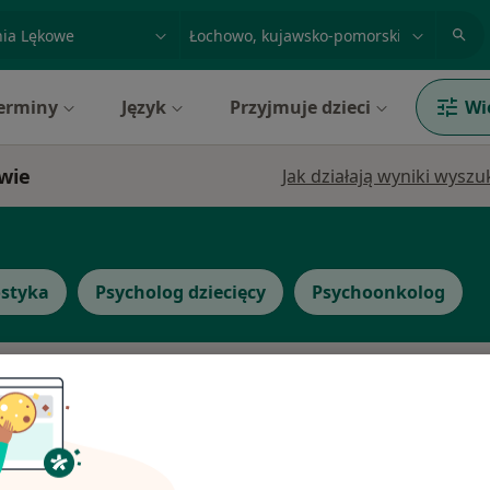
acja, badanie lub nazwisko
miasto lub dzielnica
erminy
Język
Przyjmuje dzieci
Wi
owie
Jak działają wyniki wysz
styka
Psycholog dziecięcy
Psychoonkolog
zgała
Dziś
Jutro
Ndz,
Pon,
7 Sie
8 Sie
9 Sie
10 Sie
Umawianie online nie jest dostępne