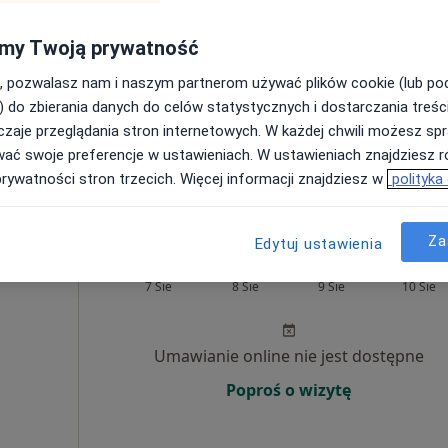
Poproś o wizytę
my Twoją prywatność
, pozwalasz nam i naszym partnerom używać plików cookie (lub p
) do zbierania danych do celów statystycznych i dostarczania treśc
zaje przeglądania stron internetowych. W każdej chwili możesz spr
wać swoje preferencje w ustawieniach. W ustawieniach znajdziesz ró
sultacja psychologiczna (pierwsza wizyta)
200 zł
prywatności stron trzecich. Więcej informacji znajdziesz w
polityka
Za
Edytuj ustawienia
arz
Dziś
Jutro
Ndz,
Pon,
7 Sie
8 Sie
9 Sie
10 Sie
Umawianie online nie jest dostępne
Poproś o wizytę