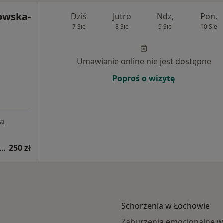
owska-
Dziś
Jutro
Ndz,
Pon,
7 Sie
8 Sie
9 Sie
10 Sie
Umawianie online nie jest dostępne
Poproś o wizytę
a
sultacja psychologiczna (pierwsza wizyta)
250 zł
Schorzenia w Łochowie
Zaburzenia emocjonalne w