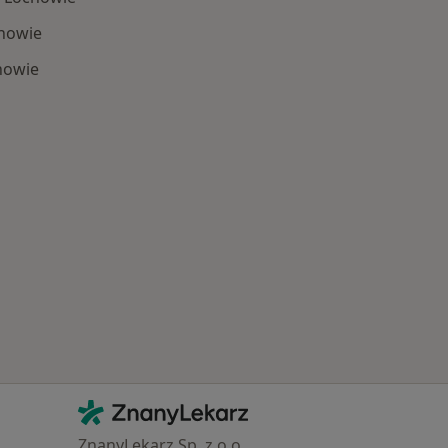
chowie
howie
 Schorzenia w Łochowie
Kontakt
ZnanyLekarz - Strona główna
ZnanyLekarz Sp. z o.o.