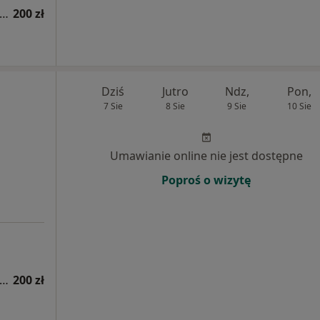
sultacja psychologiczna (pierwsza wizyta)
200 zł
Dziś
Jutro
Ndz,
Pon,
7 Sie
8 Sie
9 Sie
10 Sie
Umawianie online nie jest dostępne
Poproś o wizytę
sultacja psychologiczna (pierwsza wizyta)
200 zł