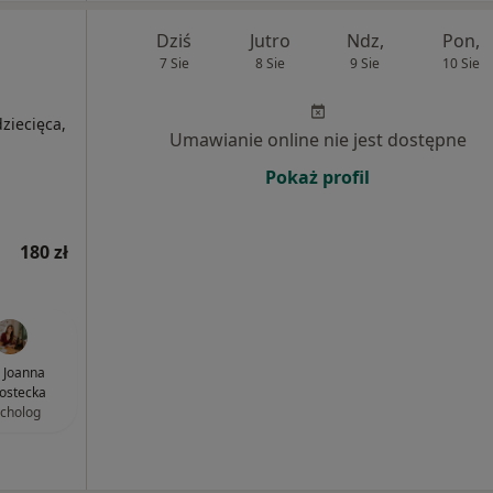
Dziś
Jutro
Ndz,
Pon,
7 Sie
8 Sie
9 Sie
10 Sie
ziecięca,
Umawianie online nie jest dostępne
Pokaż profil
180 zł
 Joanna
ostecka
cholog