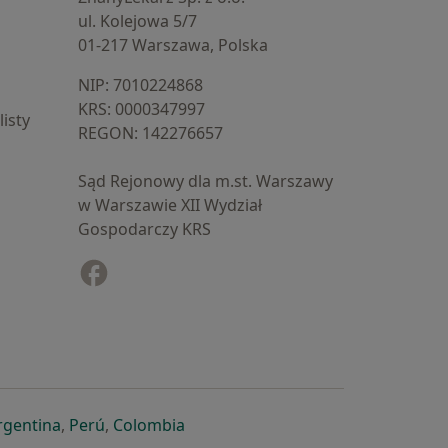
ul. Kolejowa 5/7
01-217 Warszawa, Polska
NIP: ⁠7010224868
KRS: ⁠0000347997
isty
REGON: ⁠142276657
Sąd Rejonowy dla m.st. Warszawy
w Warszawie XII Wydział
Gospodarczy KRS
Facebook
otwiera się w nowej karcie
cie
owej karcie
ię w nowej karcie
iera się w nowej karcie
otwiera się w nowej karcie
otwiera się w nowej karcie
otwiera się w nowej karcie
rgentina
,
Perú
,
Colombia