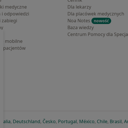
e
Cennik
ki medyczne
Dla lekarzy
a i odpowiedzi
Dla placówek medycznych
i zabiegi
Noa Notes
nowość
by
Baza wiedzy
Centrum Pomocy dla Specjal
cje mobilne
la pacjentów
ej karcie
ię w nowej karcie
twiera się w nowej karcie
otwiera się w nowej karcie
otwiera się w nowej karcie
otwiera się w nowej karcie
otwiera się w nowej kar
otwiera się w n
otwiera s
otw
Italia
,
Deutschland
,
Česko
,
Portugal
,
México
,
Chile
,
Brasil
,
A