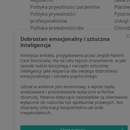
Regulamin
Lekarz
Polityka prywatności pacjentów
Placów
Polityka prywatności
Pytani
profesjonalistów
Usługi 
Polityka prywatności dla
Choro
profesjonalistów, których dane
Pomoc
Dobrostan emocjonalny i sztuczna
pozyskaliśmy samodzielnie
Aplika
inteligencja
Polityka cookies
Blog d
Niniejsza ankieta, przygotowana przez zespół Patient
Jak działają wyniki wyszukiwania
Care Doctoralia, ma na celu lepsze zrozumienie, w jaki
Dostępność
sposób ludzie korzystają z narzędzi sztucznej
O nas
inteligencji jako wsparcia dla swojego dobrostanu
emocjonalnego i zdrowia psychicznego.
Praca
Rekrutujemy!
Partnerzy
Udział w ankiecie jest anonimowy, a wyniki będą
Centrum prasowe
analizowane i prezentowane wyłącznie w formie
zbiorczej. Pytania dotyczące nastolatków są skierowane
Kontakt
wyłącznie do rodziców lub opiekunów prawnych. Nie
zbieramy informacji bezpośrednio od osób
niepełnoletnich.
otwiera się w now
otwiera s
o
Polska
,
Türkiye
,
España
,
Start survey