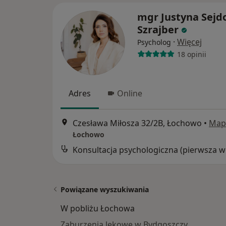
mgr Justyna Sejd
Szrajber
·
Więcej
Psycholog
18 opinii
Adres
Online
Czesława Miłosza 32/2B, Łochowo
•
Map
Łochowo
Kon
Powiązane wyszukiwania
W pobliżu Łochowa
Zaburzenia lękowe w Bydgoszczy