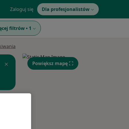
Zaloguj się
Dla profesjonalistów
ęcej filtrów
•
1
ukiwania
Powiększ mapę
Wt,
Śr,
Czw,
11 Sie
12 Sie
13 Sie