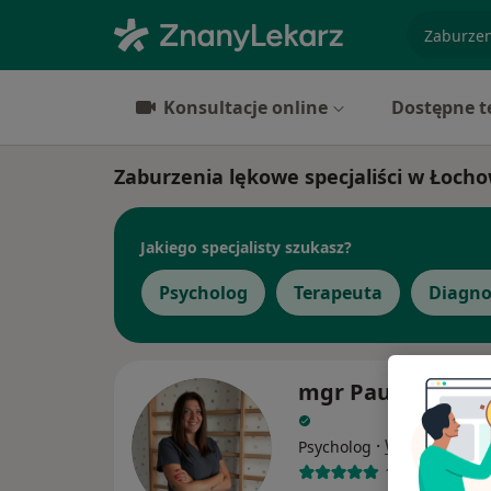
specjaliz
Konsultacje online
Dostępne t
Zaburzenia lękowe specjaliści w Łoch
Jakiego specjalisty szukasz?
Psycholog
Terapeuta
Diagno
mgr Paulina Wier
·
Więcej
Psycholog
19 opinii