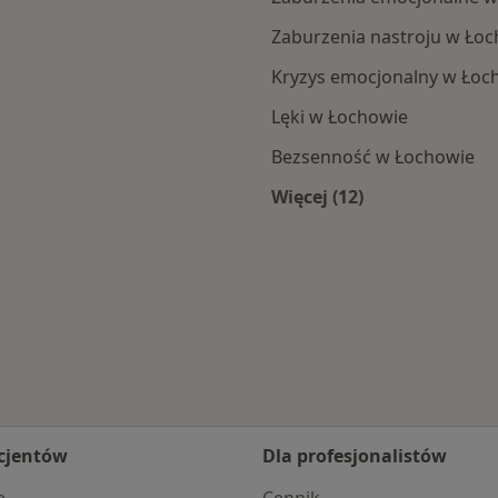
Zaburzenia nastroju w Ło
Kryzys emocjonalny w Łoc
Lęki w Łochowie
Bezsenność w Łochowie
Więcej (12)
owa
Więcej w kategorii:
cjentów
Dla profesjonalistów