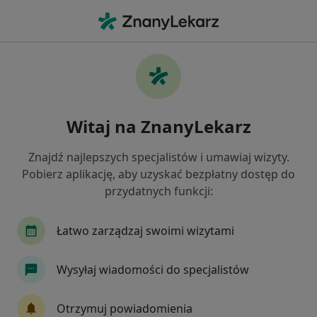
Me
Psycholog • Piaseczno, mazowieckie
Filtry
Ubezpieczenie:
LUX MED
20 polecanych psychologów w Piasecznie z
Witaj na ZnanyLekarz
LUX MED
Jak działają wyniki wyszukiwania
Znajdź najlepszych specjalistów i umawiaj wizyty.
Pobierz aplikację, aby uzyskać bezpłatny dostęp do
przydatnych funkcji:
Łatwo zarządzaj swoimi wizytami
Wysyłaj wiadomości do specjalistów
mgr Anna Jachniewicz
Otrzymuj powiadomienia
·
Więcej
Psycholog, Psychoterapeuta