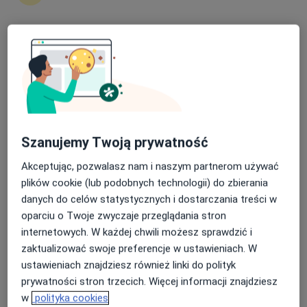
20 opinii
Al. Solidarności 78/101, Warszawa
•
Mapa
Nasza średnia ocena na App Store to 4.9 i 4.1 na
CUSTOS centrum psychoterapii
Google Play Store
Akceptuje LUX MED
Konsultacja psychologiczna (pierwsza wizyta)
240 zł
Specjalista nie oferuje umawiania online pod tym adresem.
Szanujemy Twoją prywatność
Poproś o wizytę
Akceptując, pozwalasz nam i naszym partnerom używać
plików cookie (lub podobnych technologii) do zbierania
danych do celów statystycznych i dostarczania treści w
Dostępne konsultacje online
oparciu o Twoje zwyczaje przeglądania stron
internetowych. W każdej chwili możesz sprawdzić i
Specjaliści w Twojej okolicy nie mają dostępności dla
zaktualizować swoje preferencje w ustawieniach. W
wizyt stacjonarnych. Sprawdź konsultacje online.
ustawieniach znajdziesz również linki do polityk
prywatności stron trzecich. Więcej informacji znajdziesz
w
polityka cookies