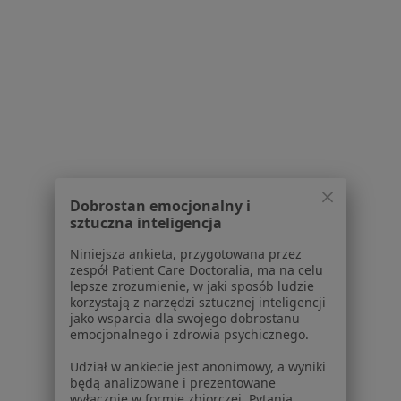
Pytania i odpowiedzi
Usługi i zabiegi
Choroby
Pomoc
Aplikacje mobilne
Blog dla pacjentów
Dla profesjonalistów
Cennik
Dobrostan emocjonalny i
Dla lekarzy
sztuczna inteligencja
Dla placówek medycznych
Noa Notes
nowość
Niniejsza ankieta, przygotowana przez
zespół Patient Care Doctoralia, ma na celu
Baza wiedzy
lepsze zrozumienie, w jaki sposób ludzie
Centrum Pomocy dla Specjalisty
korzystają z narzędzi sztucznej inteligencji
jako wsparcia dla swojego dobrostanu
Kontakt
emocjonalnego i zdrowia psychicznego.
ZnanyLekarz - Strona główna
Udział w ankiecie jest anonimowy, a wyniki
ZnanyLekarz Sp. z o.o.
będą analizowane i prezentowane
ul. Kolejowa 5/7
wyłącznie w formie zbiorczej. Pytania