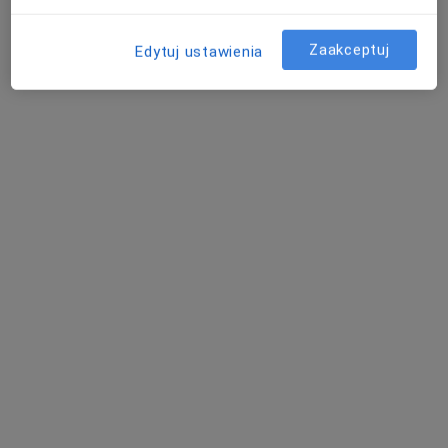
Zaakceptuj
Edytuj ustawienia
Bezpieczne płatności
mgr Aleksandra Chmiel-Karakuła
·
Więcej
Psycholog, Psychoterapeuta
34 opinie
Akceptuje LUX MED
Konsultacja psychologiczna
180 zł
Specjalista nie oferuje umawiania online pod tym adresem.
Poproś o wizytę