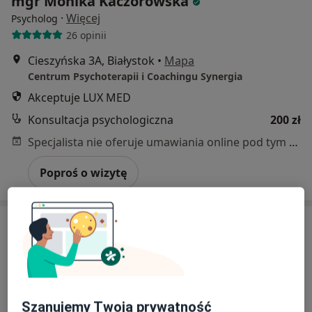
mgr Monika Kaczorowska
·
Więcej
Psycholog
26 opinii
Cieszyńska 3A, Białystok
•
Mapa
Centrum Psychoterapii i Coachingu Synergia
Akceptuje LUX MED
Konsultacja psychologiczna
200 zł
Specjalista nie oferuje umawiania online pod tym adresem.
Poproś o wizytę
Szanujemy Twoją prywatność