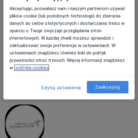
mgr Tomasz Wołk
Akceptując, pozwalasz nam i naszym partnerom używać
·
Więcej
plików cookie (lub podobnych technologii) do zbierania
Psycholog, Psychoterapeuta
danych do celów statystycznych i dostarczania treści w
12 opinii
oparciu o Twoje zwyczaje przeglądania stron
Szpitalna 39 lokal U 4, Białystok
•
Mapa
internetowych. W każdej chwili możesz sprawdzić i
Tomasz Wołk psychoterapeuta poznawczo-behawioralny i psycholog, CBT
zaktualizować swoje preferencje w ustawieniach. W
Akceptuje LUX MED
ustawieniach znajdziesz również linki do polityk
prywatności stron trzecich. Więcej informacji znajdziesz
Konsultacja psychologiczna
180 zł
w
polityka cookies
Specjalista nie oferuje umawiania online pod tym adresem.
Poproś o wizytę
Zaakceptuj
Edytuj ustawienia