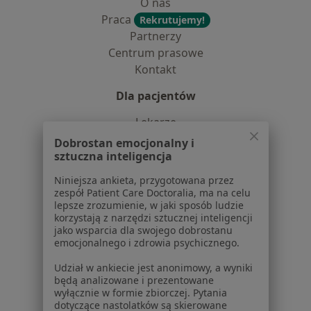
O nas
Praca
Rekrutujemy!
Partnerzy
Centrum prasowe
Kontakt
Dla pacjentów
Lekarze
Placówki medyczne
Dobrostan emocjonalny i
Pytania i odpowiedzi
sztuczna inteligencja
Usługi i zabiegi
Niniejsza ankieta, przygotowana przez
Choroby
zespół Patient Care Doctoralia, ma na celu
Pomoc
lepsze zrozumienie, w jaki sposób ludzie
korzystają z narzędzi sztucznej inteligencji
Aplikacje mobilne
jako wsparcia dla swojego dobrostanu
Blog dla pacjentów
emocjonalnego i zdrowia psychicznego.
Dla profesjonalistów
Udział w ankiecie jest anonimowy, a wyniki
będą analizowane i prezentowane
Cennik
wyłącznie w formie zbiorczej. Pytania
dotyczące nastolatków są skierowane
Dla lekarzy