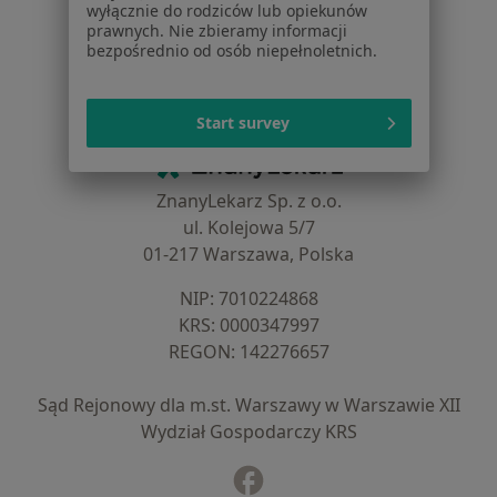
wyłącznie do rodziców lub opiekunów
Dla placówek medycznych
prawnych. Nie zbieramy informacji
Noa Notes
nowość
bezpośrednio od osób niepełnoletnich.
Baza wiedzy
Centrum Pomocy dla Specjalisty
Start survey
Kontakt
ZnanyLekarz - Strona główna
ZnanyLekarz Sp. z o.o.
ul. Kolejowa 5/7
01-217 Warszawa, Polska
NIP: ⁠7010224868
KRS: ⁠0000347997
REGON: ⁠142276657
Sąd Rejonowy dla m.st. Warszawy w Warszawie XII
Wydział Gospodarczy KRS
Facebook
otwiera się w nowej karcie