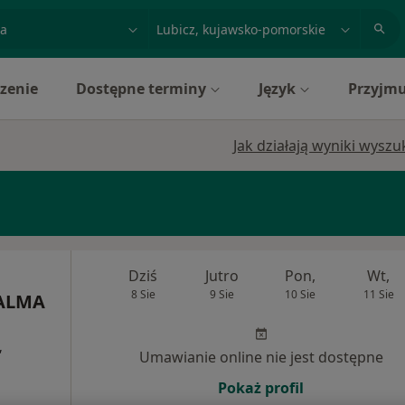
acja, badanie lub nazwisko
miasto lub dzielnica
zenie
Dostępne terminy
Język
Przyjmu
Jak działają wyniki wysz
Dziś
Jutro
Pon,
Wt,
8 Sie
9 Sie
10 Sie
11 Sie
 ALMA
,
Umawianie online nie jest dostępne
Pokaż profil