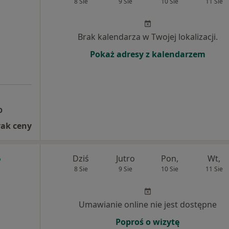
8 Sie
9 Sie
10 Sie
11 Sie
Brak kalendarza w Twojej lokalizacji.
Pokaż adresy z kalendarzem
O
rak ceny
Dziś
Jutro
Pon,
Wt,
8 Sie
9 Sie
10 Sie
11 Sie
Umawianie online nie jest dostępne
Poproś o wizytę