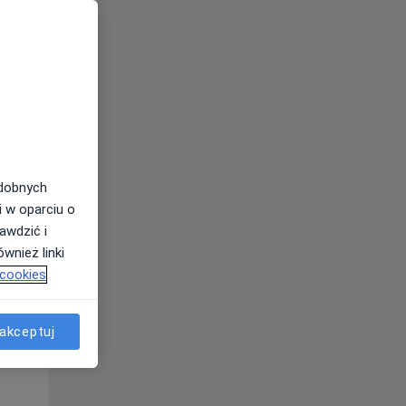
Śr,
Czw,
Pt,
12 Sie
13 Sie
14 Sie
odobnych
i w oparciu o
awdzić i
wnież linki
 cookies
akceptuj