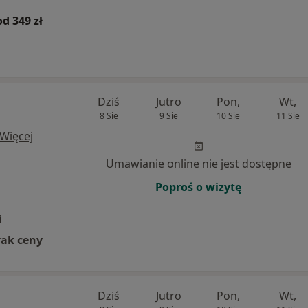
od 349 zł
Dziś
Jutro
Pon,
Wt,
8 Sie
9 Sie
10 Sie
11 Sie
Więcej
Umawianie online nie jest dostępne
Poproś o wizytę
i
rak ceny
Dziś
Jutro
Pon,
Wt,