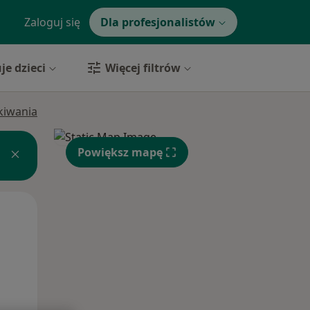
Zaloguj się
Dla profesjonalistów
je dzieci
Więcej filtrów
ukiwania
Powiększ mapę
Śr,
Czw,
Pt,
12 Sie
13 Sie
14 Sie