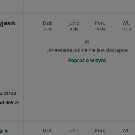
yjasik
Dziś
Jutro
Pon,
Wt,
8 Sie
9 Sie
10 Sie
11 Sie
Umawianie online nie jest dostępne
Poproś o wizytę
a 21/U3
od 369 zł
a
Dziś
Jutro
Pon,
Wt,