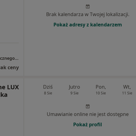
Brak kalendarza w Twojej lokalizacji.
Pokaż adresy z kalendarzem
Wojewódzki Ośrodek Lecznictwa Psychiatrycznego w Toruniu
rak ceny
ne LUX
Dziś
Jutro
Pon,
Wt,
cka
8 Sie
9 Sie
10 Sie
11 Sie
Umawianie online nie jest dostępne
Pokaż profil