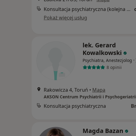
Konsultacja psychiatryczna (kolejna wizyta)
Pokaż więcej usług
lek. Gerard
Kowalkowski
·
Psychiatra, Anestezjolog
8 opinii
Rakowicza 4, Toruń
•
Mapa
AKSON Centrum Psychiatrii i Psychogeriatri
Konsultacja psychiatryczna
B
Magda Bazan