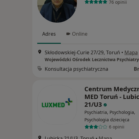
76 opinii
Adres
Online
Skłodowskiej-Curie 27/29, Toruń
•
Mapa
Konsultacja psychiatryczna
B
Centrum Medycz
MED Toruń - Lubi
21/U3
Psychiatria, Psychologia,
Psychologia dziecięca
6 opinii
Lubicka 21/U3, Toruń
•
Mapa