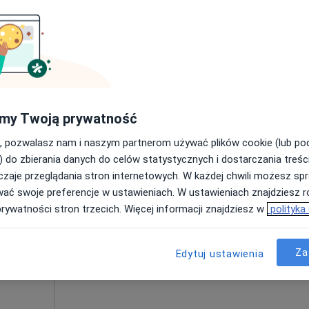
pa
e
Dziś
Jutro
Pon,
Wt,
my Twoją prywatność
8 Sie
9 Sie
10 Sie
11 Sie
edycyna
, pozwalasz nam i naszym partnerom używać plików cookie (lub p
) do zbierania danych do celów statystycznych i dostarczania treśc
zaje przeglądania stron internetowych. W każdej chwili możesz spr
Umawianie online nie jest dostępne
wać swoje preferencje w ustawieniach. W ustawieniach znajdziesz ró
Pokaż profil
prywatności stron trzecich. Więcej informacji znajdziesz w
polityka
 4
Za
Edytuj ustawienia