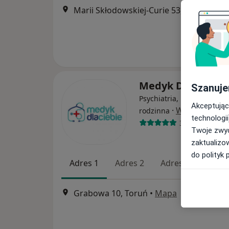
Marii Skłodowskiej-Curie 53, Toruń
•
Ma
Medyk Dla Ciebi
Szanuje
Psychiatria, Pediatria, M
Akceptując
·
Więcej
rodzinna
technologii
3548 opinii
Twoje zwyc
zaktualizo
do polityk 
Adres 1
Adres 2
Adres 3
Adres
Grabowa 10, Toruń
•
Mapa