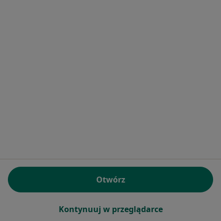
·
Więcej
Psychiatra
233 opinie
Popularny specjalista: pacjenci chętnie płacą
online
Konsultacja online (kolejna)
300 zł
Specjalista nie oferuje umawiania online pod tym adresem.
Poproś o wizytę
Otwórz
Kontynuuj w przeglądarce
Bezpieczne płatności