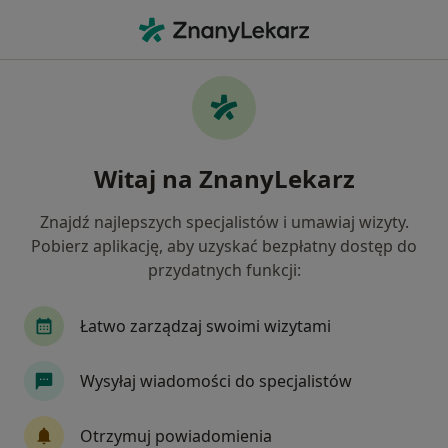
Me
Psychiatra • Włocławek, kujawsko-pomorskie
Filtry
Ubezpieczenie
Mapa
Polecani psychiatrzy w Włocławku
Witaj na ZnanyLekarz
Jak działają wyniki wyszukiwania
Znajdź najlepszych specjalistów i umawiaj wizyty.
Pobierz aplikację, aby uzyskać bezpłatny dostęp do
Wybierz swoje ubezpieczenie
przydatnych funkcji:
Łatwo zarządzaj swoimi wizytami
Wysyłaj wiadomości do specjalistów
Otrzymuj powiadomienia