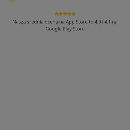
lek. Aleksandra Kochowicz
·
Więcej
Psychiatra, Psychoterapeuta
33 opinie
Nasza średnia ocena na App Store to 4.9 i 4.1 na
Google Play Store
Warszawska 2-4-6, Włocławek
•
Mapa
Centrum Psychoterapii
Konsultacja psychiatryczna (pierwsza wizyta)
450 zł
Specjalista nie oferuje umawiania online pod tym adresem.
Poproś o wizytę