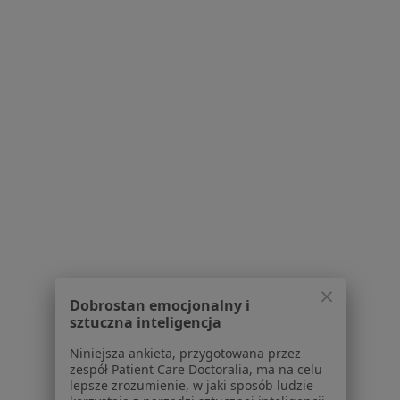
Konsultacja psychiatryczna (kolejna wizyta)
230 zł
Specjalista nie oferuje umawiania online pod tym adresem.
Poproś o wizytę
Bezpieczne płatności
Dobrostan emocjonalny i
Magdalena Kierszk
sztuczna inteligencja
·
Więcej
Psychiatra
Niniejsza ankieta, przygotowana przez
574 opinie
zespół Patient Care Doctoralia, ma na celu
Popularny specjalista: pacjenci chętnie płacą
lepsze zrozumienie, w jaki sposób ludzie