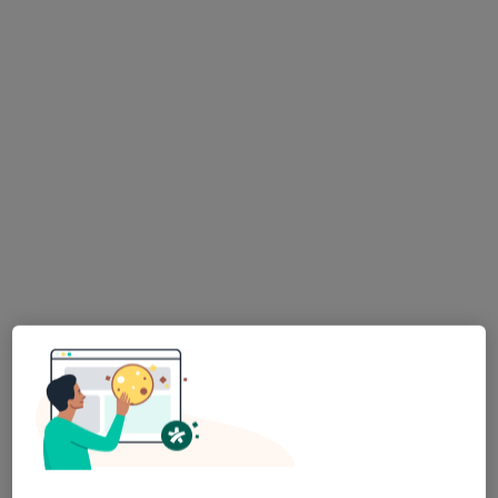
Anna Gradecka
Psychiatra
22 opinie
Bojańczyka 25/5, Włocławek
•
Mapa
Gabinet Lekarski Anna Gradecka Specjalista Psychiatra
Konsultacja psychiatryczna
Brak ceny
Specjalista nie oferuje umawiania online pod tym adresem.
Poproś o wizytę