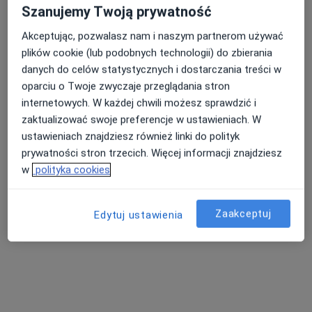
Szanujemy Twoją prywatność
dr n. med. Paweł Kropiwnicki
Akceptując, pozwalasz nam i naszym partnerom używać
·
Więcej
Psychiatra, Psychiatra dziecięcy
plików cookie (lub podobnych technologii) do zbierania
9 opinii
danych do celów statystycznych i dostarczania treści w
Reja 10, Włocławek
•
Mapa
oparciu o Twoje zwyczaje przeglądania stron
FoxMed, Włocławek
internetowych. W każdej chwili możesz sprawdzić i
zaktualizować swoje preferencje w ustawieniach. W
Konsultacja psychiatryczna
Brak ceny
ustawieniach znajdziesz również linki do polityk
Specjalista nie oferuje umawiania online pod tym adresem.
prywatności stron trzecich. Więcej informacji znajdziesz
w
polityka cookies
Poproś o wizytę
Zaakceptuj
Edytuj ustawienia