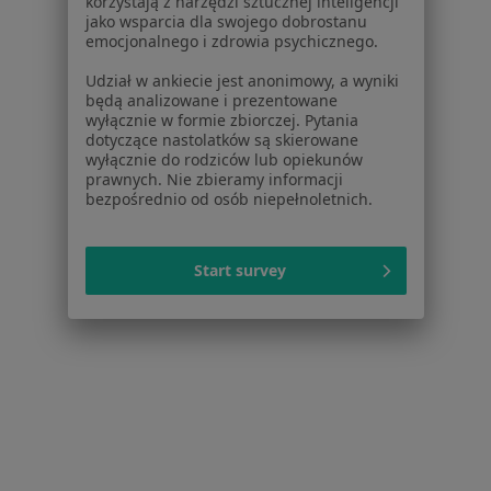
online
korzystają z narzędzi sztucznej inteligencji
jako wsparcia dla swojego dobrostanu
Konsultacja psychiatryczna dorosłych (wizyta kontrolna)
300 zł
emocjonalnego i zdrowia psychicznego.
Specjalista nie oferuje umawiania online pod tym adresem.
Udział w ankiecie jest anonimowy, a wyniki
będą analizowane i prezentowane
wyłącznie w formie zbiorczej. Pytania
Poproś o wizytę
dotyczące nastolatków są skierowane
wyłącznie do rodziców lub opiekunów
prawnych. Nie zbieramy informacji
bezpośrednio od osób niepełnoletnich.
Start survey
Bezpieczne płatności
Skupienie na pacjencie
lek. Bartłomiej Kowalski
·
Więcej
Psychiatra
54 opinie