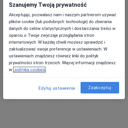
Brak dostępnych specjalistów z wolnymi terminami w tym centrum medycznym.
Szanujemy Twoją prywatność
Pokaż profil
Akceptując, pozwalasz nam i naszym partnerom używać
plików cookie (lub podobnych technologii) do zbierania
danych do celów statystycznych i dostarczania treści w
oparciu o Twoje zwyczaje przeglądania stron
internetowych. W każdej chwili możesz sprawdzić i
zaktualizować swoje preferencje w ustawieniach. W
ustawieniach znajdziesz również linki do polityk
prywatności stron trzecich. Więcej informacji znajdziesz
w
polityka cookies
lek. Rafał Adamski
·
Więcej
Psychiatra
Zaakceptuj
Edytuj ustawienia
60 opinii
Żuławy 9, Gniezno
•
Mapa
Diamed Poradnie Zdrowia Psychicznego dla Dzieci, Młodzieży i Dorosłych
Badania psychiatryczne
Brak ceny
Specjalista nie oferuje umawiania online pod tym adresem.