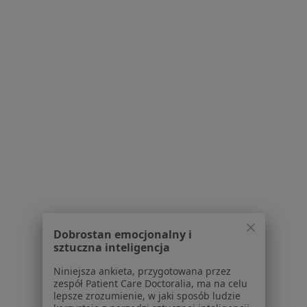
Poproś o wizytę
Bezpieczne płatności
lek. Anna Magnowska
·
Więcej
Psychiatra
274 opinie
Dobrostan emocjonalny i
Popularny specjalista: pacjenci chętnie płacą
sztuczna inteligencja
online
Niniejsza ankieta, przygotowana przez
Konsultacja psychiatryczna (kolejna wizyta)
370 zł
zespół Patient Care Doctoralia, ma na celu
lepsze zrozumienie, w jaki sposób ludzie
Specjalista nie oferuje umawiania online pod tym adresem.