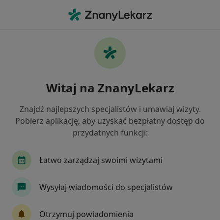
Me
Psychiatra • Gniezno, wielkopolskie
Filtry
Ubezpieczenie
Mapa
Polecani psychiatrzy w Gnieznie
Witaj na ZnanyLekarz
Jak działają wyniki wyszukiwania
Znajdź najlepszych specjalistów i umawiaj wizyty.
Pobierz aplikację, aby uzyskać bezpłatny dostęp do
Wybierz swoje ubezpieczenie
przydatnych funkcji:
Łatwo zarządzaj swoimi wizytami
Wysyłaj wiadomości do specjalistów
Otrzymuj powiadomienia