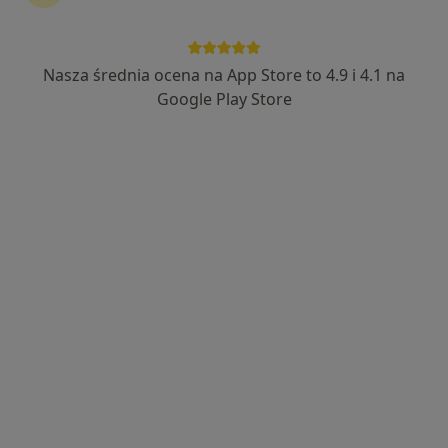
lek. Dorota Silska
W trakcie specjalizacji (Psychiatra)
Nasza średnia ocena na App Store to 4.9 i 4.1 na
1 opinia
Google Play Store
Koszarowa 3b/4, Gniezno
•
Mapa
clinica gruszka
Konsultacja psychiatryczna (kolejna wizyta)
250 zł
Specjalista nie oferuje umawiania online pod tym adresem.
Poproś o wizytę