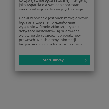
korzystają z narzędzi sztucznej inteligencji
jako wsparcia dla swojego dobrostanu
Poproś o wizytę
emocjonalnego i zdrowia psychicznego.
Udział w ankiecie jest anonimowy, a wyniki
będą analizowane i prezentowane
wyłącznie w formie zbiorczej. Pytania
dotyczące nastolatków są skierowane
wyłącznie do rodziców lub opiekunów
prawnych. Nie zbieramy informacji
bezpośrednio od osób niepełnoletnich.
Start survey
Bezpieczne płatności
Skupienie na pacjencie
Jacek Warchoł
·
Więcej
Psychiatra
423 opinie
Popularny specjalista: pacjenci chętnie płacą
online
Konsultacja psychiatryczna (kolejna wizyta)
200 zł