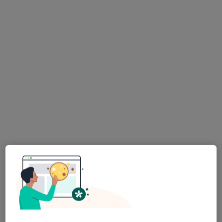
clinica gruszka
·
Więcej
Psychiatria, Dermatologia, Okulistyka
83 opinie
Koszarowa 3b/4, Gniezno
•
Mapa
Konsultacja psychiatryczna (kolejna wizyta)
250 zł
Pokaż więcej usług
lek. Dorota Silska
psychiatra