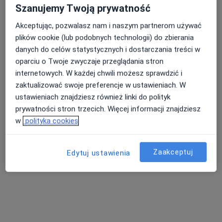
Szanujemy Twoją prywatność
Akceptując, pozwalasz nam i naszym partnerom używać
plików cookie (lub podobnych technologii) do zbierania
danych do celów statystycznych i dostarczania treści w
oparciu o Twoje zwyczaje przeglądania stron
Salus Centrum Medyczne
internetowych. W każdej chwili możesz sprawdzić i
·
Więcej
Psychiatria, Interna, Ortopedia
zaktualizować swoje preferencje w ustawieniach. W
152 opinie
ustawieniach znajdziesz również linki do polityk
prywatności stron trzecich. Więcej informacji znajdziesz
Adres 1
Adres 2
w
polityka cookies
Bożków 53
•
Mapa
Zaakceptuj
Edytuj ustawienia
Brak dostępnych specjalistów z wolnymi terminami w tym centrum medycznym.
Pokaż profil