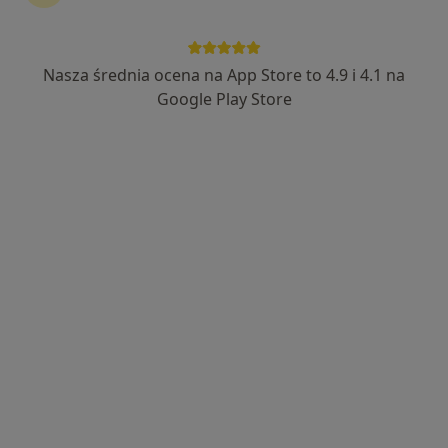
lek. Monika Konopczak
·
Więcej
Psychiatra
Nasza średnia ocena na App Store to 4.9 i 4.1 na
237 opinii
Google Play Store
Adres
Online
Dworcowa 5, Świdnica
•
Mapa
Medilab gab.20
Konsultacja psychiatryczna
od 300 zł
Specjalista nie oferuje umawiania online pod tym adresem.
Poproś o wizytę