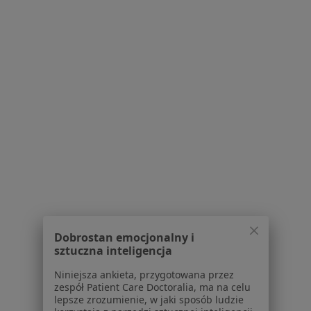
Poproś o wizytę
Bezpieczne płatności
Skupienie na pacjencie
lek. Bartłomiej Kowalski
·
Więcej
Psychiatra
Dobrostan emocjonalny i
54 opinie
sztuczna inteligencja
Popularny specjalista: pacjenci chętnie płacą
Niniejsza ankieta, przygotowana przez
online
zespół Patient Care Doctoralia, ma na celu
lepsze zrozumienie, w jaki sposób ludzie
Konsultacja online (kolejna)
320 zł