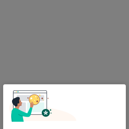
Przychodnia Lekarsko-Rehabilitacyjna
ZDROVIT
·
Więcej
Psychiatria, Dermatologia, Chirurgia
170 opinii
Jana III Sobieskiego 19a/2, Bielawa
•
Mapa
Psychoterapia indywidualna
Brak dostępnych specjalistów z wolnymi terminami w tym centrum medycznym.
Pokaż profil