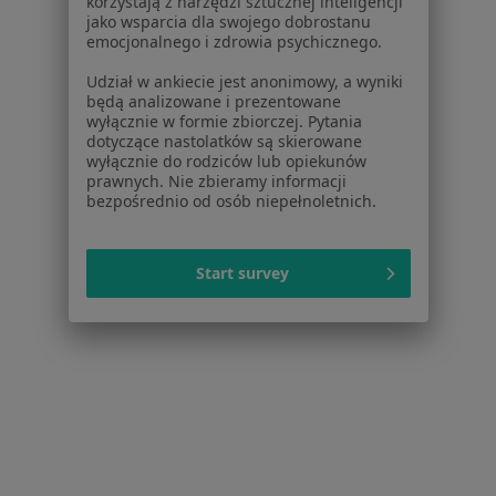
korzystają z narzędzi sztucznej inteligencji
Specjalista nie oferuje umawiania online pod tym adresem.
jako wsparcia dla swojego dobrostanu
emocjonalnego i zdrowia psychicznego.
Poproś o wizytę
Udział w ankiecie jest anonimowy, a wyniki
będą analizowane i prezentowane
wyłącznie w formie zbiorczej. Pytania
dotyczące nastolatków są skierowane
wyłącznie do rodziców lub opiekunów
prawnych. Nie zbieramy informacji
bezpośrednio od osób niepełnoletnich.
Start survey
Bezpieczne płatności
lek. Marcin Romanowski
Psychiatra
314 opinii
Popularny specjalista: pacjenci chętnie płacą
online