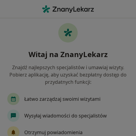
Me
Psychiatra • Bielawa, dolnośląskie
Filtry
Ubezpieczenie
Mapa
Polecani psychiatrzy w Bielawie
Witaj na ZnanyLekarz
Jak działają wyniki wyszukiwania
Znajdź najlepszych specjalistów i umawiaj wizyty.
Pobierz aplikację, aby uzyskać bezpłatny dostęp do
Wybierz swoje ubezpieczenie
przydatnych funkcji:
Łatwo zarządzaj swoimi wizytami
Wysyłaj wiadomości do specjalistów
Otrzymuj powiadomienia