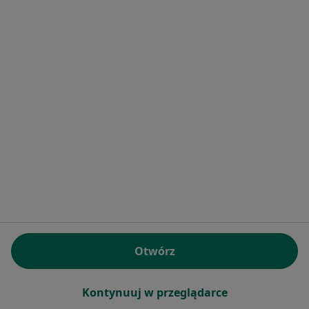
lek. Barbara Bułacik
·
Więcej
W trakcie specjalizacji (Psychiatra)
72 opinie
Popularny specjalista: pacjenci chętnie płacą
online
Online 1
Online 2
Konsultacja psychiatryczna online (kolejna wizyta)
300 zł
Specjalista nie oferuje umawiania online pod tym adresem.
Poproś o wizytę
Otwórz
Kontynuuj w przeglądarce