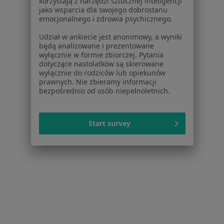
korzystają z narzędzi sztucznej inteligencji
jako wsparcia dla swojego dobrostanu
Bezpieczne płatności
emocjonalnego i zdrowia psychicznego.
lek. Anna Telichowska Leśna
·
Więcej
Udział w ankiecie jest anonimowy, a wyniki
Psychiatra
będą analizowane i prezentowane
78 opinii
wyłącznie w formie zbiorczej. Pytania
Popularny specjalista: pacjenci chętnie płacą
dotyczące nastolatków są skierowane
wyłącznie do rodziców lub opiekunów
online
prawnych. Nie zbieramy informacji
bezpośrednio od osób niepełnoletnich.
Badanie kwestionariuszem DIVA-5
400 zł
Specjalista nie oferuje umawiania online pod tym adresem.
Start survey
Poproś o wizytę