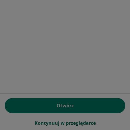
Bezpieczne płatności
lek. Karina Łabędowicz-Więcek
·
Więcej
Psychiatra
173 opinie
Popularny specjalista: pacjenci chętnie płacą
online
Konsultacja online (kolejna)
300 zł
Specjalista nie oferuje umawiania online pod tym adresem.
Poproś o wizytę
Otwórz
Kontynuuj w przeglądarce