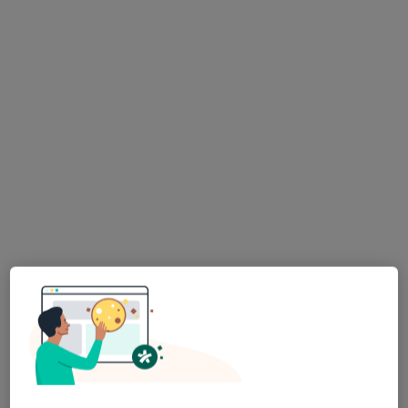
Poproś o wizytę
lek. Wojciech Bołoz
·
Więcej
W trakcie specjalizacji (Psychiatra)
2 opinie
Uczniowska 16, Wałbrzych
•
Mapa
Centrum Medyczne LUX MED – Wałbrzych, ul. Uczniowska 16
Konsultacja psychiatryczna (kolejna wizyta)
od 349 zł
Specjalista nie oferuje umawiania online pod tym adresem.
Poproś o wizytę