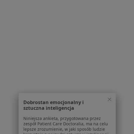
lek. Agnieszka Kogut
·
Więcej
Psychiatra
238 opinii
Popularny specjalista: pacjenci chętnie płacą
online
Konsultacja online
350 zł
Specjalista nie oferuje umawiania online pod tym adresem.
Poproś o wizytę
Dobrostan emocjonalny i
sztuczna inteligencja
Niniejsza ankieta, przygotowana przez
zespół Patient Care Doctoralia, ma na celu
lepsze zrozumienie, w jaki sposób ludzie