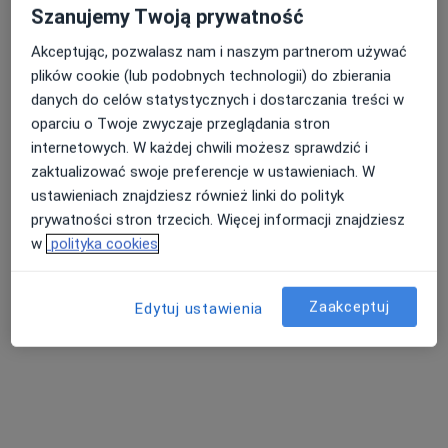
Szanujemy Twoją prywatność
Akceptując, pozwalasz nam i naszym partnerom używać
plików cookie (lub podobnych technologii) do zbierania
danych do celów statystycznych i dostarczania treści w
oparciu o Twoje zwyczaje przeglądania stron
internetowych. W każdej chwili możesz sprawdzić i
zaktualizować swoje preferencje w ustawieniach. W
ustawieniach znajdziesz również linki do polityk
prywatności stron trzecich. Więcej informacji znajdziesz
Fractal Concept - Centrum Psychologii i
w
polityka cookies
Rozwoju
·
Więcej
Psychiatria, Psychologia, Psychologia dziecięca
73 opinie
Zaakceptuj
Edytuj ustawienia
Generała Józefa Łączyńskiego 36, Szczawno-Zdrój
•
Mapa
Brak dostępnych specjalistów z wolnymi terminami w tym centrum medycznym.
Pokaż profil