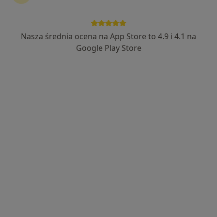
lek. Agnieszka Kozłowska-Łosyk
·
Więcej
Psychiatra
Nasza średnia ocena na App Store to 4.9 i 4.1 na
243 opinie
Google Play Store
Adres
Online
Władysława Broniewskiego 65B/lok.16, Wałbrzych
•
Mapa
Specjalistyczna Praktyka Lekarska Agnieszka Kozłowska-Łosyk
Konsultacja psychiatryczna
250 zł
Specjalista nie oferuje umawiania online pod tym adresem.
Poproś o wizytę