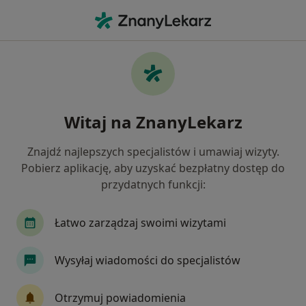
Me
Psychiatra • Świebodzice, dolnośląskie
Filtry
Ubezpieczenie
Mapa
Polecani psychiatrzy w Świebodzicach
Witaj na ZnanyLekarz
Jak działają wyniki wyszukiwania
Znajdź najlepszych specjalistów i umawiaj wizyty.
Pobierz aplikację, aby uzyskać bezpłatny dostęp do
Wybierz swoje ubezpieczenie
przydatnych funkcji:
Łatwo zarządzaj swoimi wizytami
Wysyłaj wiadomości do specjalistów
Otrzymuj powiadomienia