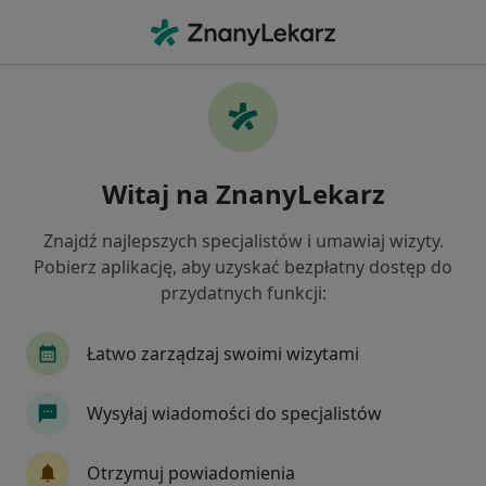
Me
Psychiatra • Kłodzko, dolnośląskie
Filtry
Ubezpieczenie
Mapa
Polecani psychiatrzy w Kłodzku
Witaj na ZnanyLekarz
Jak działają wyniki wyszukiwania
Znajdź najlepszych specjalistów i umawiaj wizyty.
Pobierz aplikację, aby uzyskać bezpłatny dostęp do
Wybierz swoje ubezpieczenie
przydatnych funkcji:
Łatwo zarządzaj swoimi wizytami
Wysyłaj wiadomości do specjalistów
Otrzymuj powiadomienia