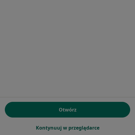
Bezpieczne płatności
Skupienie na pacjencie
Magdalena Kierszk
·
Więcej
Psychiatra
574 opinie
Popularny specjalista: pacjenci chętnie płacą
online
Konsultacja psychiatryczna dorosłych (wizyta kontrolna)
300 zł
Specjalista nie oferuje umawiania online pod tym adresem.
Otwórz
Poproś o wizytę
Kontynuuj w przeglądarce