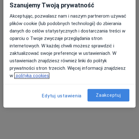
Szanujemy Twoją prywatność
Wacław Bróż
Psychiatra, Internista
Akceptując, pozwalasz nam i naszym partnerom używać
18 opinii
plików cookie (lub podobnych technologii) do zbierania
danych do celów statystycznych i dostarczania treści w
Adres 1
Adres 2
oparciu o Twoje zwyczaje przeglądania stron
internetowych. W każdej chwili możesz sprawdzić i
zaktualizować swoje preferencje w ustawieniach. W
Łąkowa 5, Kłodzko
•
Mapa
ustawieniach znajdziesz również linki do polityk
Salus Centrum Medyczne
prywatności stron trzecich. Więcej informacji znajdziesz
Specjalista nie oferuje umawiania online pod tym adresem.
w
polityka cookies
Poproś o wizytę
Zaakceptuj
Edytuj ustawienia