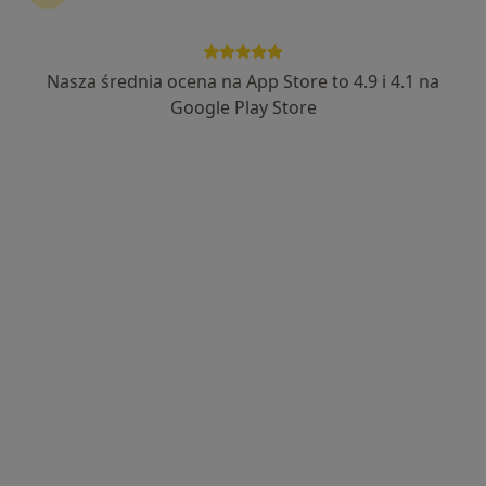
lek. Paweł Chludziński
·
Więcej
Psychiatra
Nasza średnia ocena na App Store to 4.9 i 4.1 na
16 opinii
Google Play Store
Okrzei 11 lok. 2A, Kłodzko
•
Mapa
Centrum Nowoczesnej Terapii
Konsultacja psychiatryczna (kolejna wizyta)
200 zł
Specjalista nie oferuje umawiania online pod tym adresem.
Poproś o wizytę