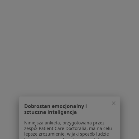
151 opinii
Instytut Psychiatrii Holistycznej
Konsultacje online
Psychiatra
Popularny specjalista: pacjenci chętnie płacą
online
Konsultacja psychiatryczna online (kolejna wizyta)
350 zł
Specjalista nie oferuje umawiania online pod tym adresem.
Poproś o wizytę
Dobrostan emocjonalny i
sztuczna inteligencja
Niniejsza ankieta, przygotowana przez
zespół Patient Care Doctoralia, ma na celu
lepsze zrozumienie, w jaki sposób ludzie