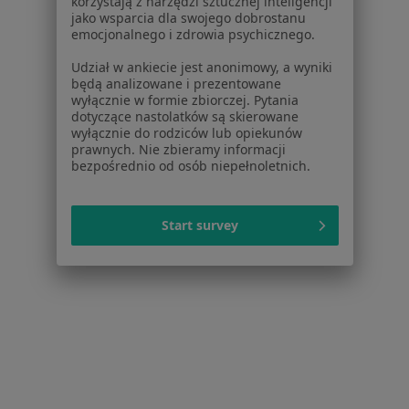
korzystają z narzędzi sztucznej inteligencji
jako wsparcia dla swojego dobrostanu
emocjonalnego i zdrowia psychicznego.
Bezpieczne płatności
lek. Katarzyna Wakuła
Udział w ankiecie jest anonimowy, a wyniki
będą analizowane i prezentowane
·
Więcej
Psychiatra
wyłącznie w formie zbiorczej. Pytania
211 opinii
dotyczące nastolatków są skierowane
wyłącznie do rodziców lub opiekunów
Popularny specjalista: pacjenci chętnie płacą
prawnych. Nie zbieramy informacji
online
bezpośrednio od osób niepełnoletnich.
Konsultacja psychiatryczna (kolejna wizyta)
300 zł
Specjalista nie oferuje umawiania online pod tym adresem.
Start survey
Poproś o wizytę