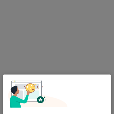
·
Więcej
Psychiatria, Interna, Ortopedia
152 opinie
Adres 1
Adres 2
Adres 3
Adres 4
Kusocińskiego 3a, Kłodzko
•
Mapa
Konsultacja psychiatryczna
100 zł
Brak dostępnych specjalistów z wolnymi terminami w tym centrum medycznym.
Pokaż profil