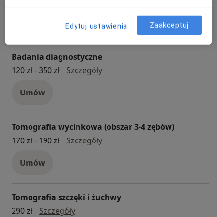
Umów
Zaakceptuj
Edytuj ustawienia
Badania diagnostyczne
badania diagnostyczne
120 zł - 350 zł
Szczegóły
Umów
Tomografia wycinkowa (obszar 3-4 zębów)
Tomografia wycinkowa (obszar
170 zł - 190 zł
Szczegóły
Umów
Tomografia szczęki i żuchwy
Tomografia szczęki i żuchwy
290 zł
Szczegóły