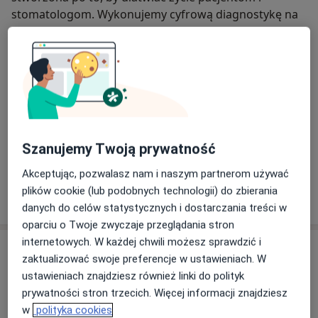
stomatologom. Wykonujemy cyfrową diagnostykę na
potrzeby planowania i leczenia stomatologicznego.
Zapewniamy kompleksowość - dostęp do pełnej
diagnostyki w jednym miejscu, wyniki badań na kilku
nośnikach – wydruk kliszy, CD, pendrive (w zależności
od badania) i online. Zaawansowany technologicznie
O nas
więcej
sprzęt, wysoka jakość obsługi pacjenta i
wykwalifikowana kadra elektroradiologów gwarantują
Nasze specjalizacje
Pokaż wszystkie
Szanujemy Twoją prywatność
komfort, bezpieczeństwo i wysoką jakość zdjęć na
miarę XXI wieku.
Akceptując, pozwalasz nam i naszym partnerom używać
plików cookie (lub podobnych technologii) do zbierania
Zobacz więcej
danych do celów statystycznych i dostarczania treści w
oparciu o Twoje zwyczaje przeglądania stron
internetowych. W każdej chwili możesz sprawdzić i
Usługi
zaktualizować swoje preferencje w ustawieniach. W
ustawieniach znajdziesz również linki do polityk
prywatności stron trzecich. Więcej informacji znajdziesz
RTG pantomogram
Popularna
w
polityka cookies
RTG pantomogram
89 zł
Szczegóły