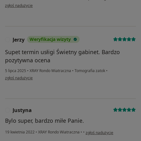
w opinii użytkownika Sylwia
zgłoś nadużycie
Jerzy
Weryfikacja wizyty
J
Supet termin usłigi Świetny gabinet. Bardzo
pozytywna ocena
5 lipca 2025
•
XRAY Rondo Wiatraczna
•
Tomografia zatok
•
w opinii użytkownika Jerzy
zgłoś nadużycie
Justyna
J
Bylo super, bardzo miłe Panie.
w opinii użytkownika Justyna
19 kwietnia 2022
•
XRAY Rondo Wiatraczna
•
•
zgłoś nadużycie