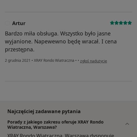
Artur
A
Bardzo miła obsługa. Wszystko było jasne
wyjanione. Napewewno będę wracał. I cena
przestępna.
w opinii użytkownika Artur
2 grudnia 2021
•
XRAY Rondo Wiatraczna
•
•
zgłoś nadużycie
Najczęściej zadawane pytania
Porady z jakiego zakresu oferuje XRAY Rondo
Wiatraczna, Warszawa?
XRAY Rondo Wiatraczna, Warszawa dysponuje