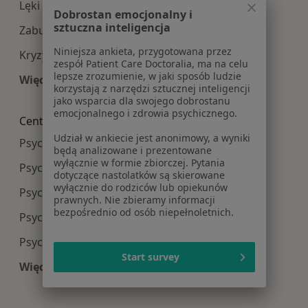
Lęki w Piasecznie
Dobrostan emocjonalny i
sztuczna inteligencja
Zaburzenia lękowe w Piasecznie
Niniejsza ankieta, przygotowana przez
Kryzys emocjonalny w Piasecznie
zespół Patient Care Doctoralia, ma na celu
lepsze zrozumienie, w jaki sposób ludzie
Więcej (15)
korzystają z narzędzi sztucznej inteligencji
Więcej w kategorii: Najczęście leczone choroby
jako wsparcia dla swojego dobrostanu
emocjonalnego i zdrowia psychicznego.
Centra medyczne Psychoterapia w pobliżu
Udział w ankiecie jest anonimowy, a wyniki
Psychoterapia centra medyczne w Warszawie
będą analizowane i prezentowane
wyłącznie w formie zbiorczej. Pytania
Psychoterapia centra medyczne w Pruszkowie
dotyczące nastolatków są skierowane
wyłącznie do rodziców lub opiekunów
Psychoterapia centra medyczne w Legionowie
prawnych. Nie zbieramy informacji
bezpośrednio od osób niepełnoletnich.
Psychoterapia centra medyczne w Otwocku
Psychoterapia centra medyczne w Łomiankach
Start survey
Więcej (7)
Więcej w kategorii: Centra medyczne Psychotera