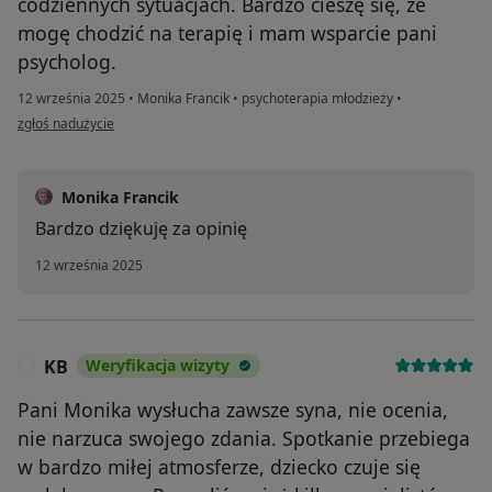
codziennych sytuacjach. Bardzo cieszę się, że
mogę chodzić na terapię i mam wsparcie pani
psycholog.
12 września 2025
•
Monika Francik
•
psychoterapia młodzieży
•
w opinii użytkownika Magda
zgłoś nadużycie
Monika Francik
Bardzo dziękuję za opinię
12 września 2025
KB
Weryfikacja wizyty
K
Pani Monika wysłucha zawsze syna, nie ocenia,
nie narzuca swojego zdania. Spotkanie przebiega
w bardzo miłej atmosferze, dziecko czuje się