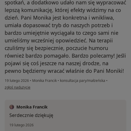
spotkań, a dodatkowo udało nam się wypracować
aktywnej twórczości, kształci umiejętności współpracy
lepszą komunikację, której efekty widzimy na co
z innymi ludźmi, a sztuka jest narzędziem do
dzień. Pani Monika jest konkretna i wnikliwa,
odnalezienia własnych zasobów i uświadomienia
deficytów.
umiała dopasować tryb do naszych potrzeb i
bardzo umiejętnie wyciągała to czego sami nie
Zapraszamy wszystkich serdecznie do pracy nad:
umieliśmy wcześniej opowiedzieć. Na terapii
czuliśmy się bezpiecznie, poczucie humoru
– umiejętnością radzenia sobie z trudnymi
również bardzo pomagało. Bardzo polecamy! Jeśli
doświadczeniami życiowymi,
pojawi się coś jeszcze na naszej drodze, na
– akceptacją siebie i innych,
pewno będziemy wracać właśnie do Pani Moniki!
– budowaniem pewności siebie,
– oswojeniem poczucia lęku,
19 lutego 2026
•
Monika Francik
•
konsultacja pary/małżeńska
•
w opinii użytkownika Beata
– brakiem cierpliwości i problemami z koncentracją,
zgłoś nadużycie
– regulacją własnych emocji
– jakością własnego życia i całej rodziny
Monika Francik
Serdecznie dziękuję
Pracujemy metodami:
– terapii indywidualną i grupową dla dorosłych, dzieci i
19 lutego 2026
młodzieży oraz terapią par i rodziny