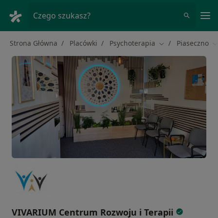
Me
Czego szukasz?
Strona Główna
Placówki
Psychoterapia
Piaseczno
Zmień miasto
Z
VIVARIUM Centrum Rozwoju i Terapii