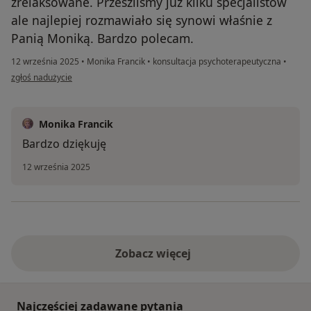
zrelaksowane. Przeszliśmy już kilku specjalistów
ale najlepiej rozmawiało się synowi właśnie z
Panią Moniką. Bardzo polecam.
12 września 2025
•
Monika Francik
•
konsultacja psychoterapeutyczna
•
w opinii użytkownika KB
zgłoś nadużycie
Monika Francik
Bardzo dziękuję
12 września 2025
Zobacz więcej
Najczęściej zadawane pytania