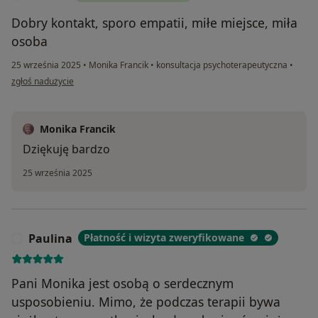
– facylitatorzy procesu w Teatrze Forum oraz twórcy
spektakli teatru legislacyjnego
Dobry kontakt, sporo empatii, miłe miejsce, miła
- dramoterapeuci
osoba
– trenerzy kreatywności
25 września 2025
•
Monika Francik
•
konsultacja psychoterapeutyczna
•
- trenerzy TUS
w opinii użytkownika Dorota
zgłoś nadużycie
– certyfikowani Family Coach
– psychologowie
– psychiatrzy
Monika Francik
– praktycy w pracy klinicznej na oddziałach szpitalnych
Dziękuję bardzo
- fizjoterapeuci
- masażyści
25 września 2025
Wszyscy nasi specjaliści są zobowiązani do pracy pod
SUPERWIZJĄ !
Paulina
Płatność i wizyta zweryfikowane
P
Pani Monika jest osobą o serdecznym
usposobieniu. Mimo, że podczas terapii bywa