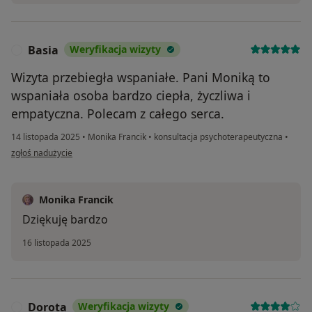
Nasi specjaliści to między innymi:
Basia
Weryfikacja wizyty
B
– certyfikowani psychoterapeuci Psychoterapii
Wizyta przebiegła wspaniałe. Pani Moniką to
Pozytywnej (wydane przez WAPP.Wiesbaden, Niemcy)
wspaniała osoba bardzo ciepła, życzliwa i
– terapeuci I i II stopnia Terapii Skoncentrowanej na
empatyczna. Polecam z całego serca.
Rozwiązaniach
– członkowie Światowego Stowarzyszenia
14 listopada 2025
•
Monika Francik
•
konsultacja psychoterapeutyczna
•
Psychoterapii Pozytywnej
w opinii użytkownika Basia
zgłoś nadużycie
- członkowie Polskich Stowarzyszeń Psychologicznych
- wykładowcy
- certyfikowani szkoleniowcy
Monika Francik
- neurolodzy
Dziękuję bardzo
- neurodiagności
16 listopada 2025
- neuroterapeuci
- pedagodzy specjalni
– dyplomowani arteterapeuci
- terapeuci mindfulness
Dorota
Weryfikacja wizyty
D