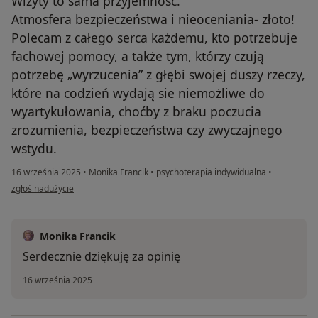
Wizyty to sama przyjemność.
Atmosfera bezpieczeństwa i nieoceniania- złoto!
Polecam z całego serca każdemu, kto potrzebuje
fachowej pomocy, a także tym, którzy czują
potrzebę „wyrzucenia” z głębi swojej duszy rzeczy,
które na codzień wydają sie niemożliwe do
wyartykułowania, choćby z braku poczucia
zrozumienia, bezpieczeństwa czy zwyczajnego
wstydu.
16 września 2025
•
Monika Francik
•
psychoterapia indywidualna
•
w opinii użytkownika Katarzyna Ż.
zgłoś nadużycie
Monika Francik
Serdecznie dziękuję za opinię
16 września 2025