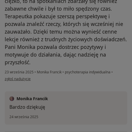
ciężko, to na spotkaniach zdarzały się również
zabawne chwile i był to miło spędzony czas.
Terapeutka pokazuje szerszą perspektywę i
pozwala znaleźć rzeczy, których się wcześniej nie
zauważało. Dzięki temu można wynieść cenne
lekcje również z trudnych życiowych doświadczeń.
Pani Monika pozwala dostrzec pozytywy i
motywuje do działania, dając nadzieję na
przyszłość.
23 września 2025
•
Monika Francik
•
psychoterapia indywidualna
•
w opinii użytkownika Paulina
zgłoś nadużycie
Monika Francik
Bardzo dziękuję
24 września 2025