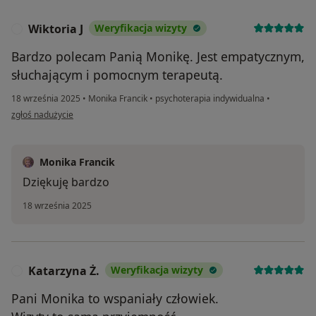
Wiktoria J
Weryfikacja wizyty
W
Bardzo polecam Panią Monikę. Jest empatycznym,
słuchającym i pomocnym terapeutą.
18 września 2025
•
Monika Francik
•
psychoterapia indywidualna
•
w opinii użytkownika Wiktoria J
zgłoś nadużycie
Monika Francik
Dziękuję bardzo
18 września 2025
Katarzyna Ż.
Weryfikacja wizyty
K
Pani Monika to wspaniały człowiek.