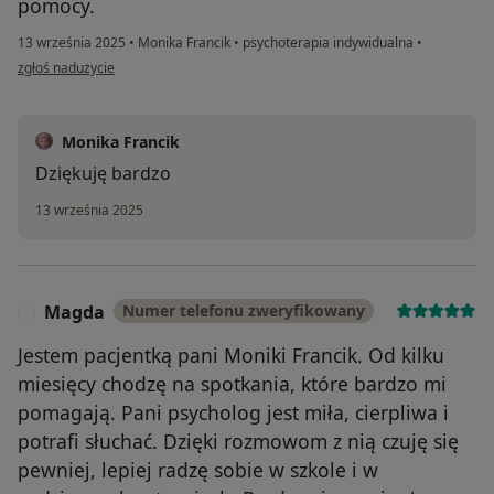
pomocy.
13 września 2025
•
Monika Francik
•
psychoterapia indywidualna
•
w opinii użytkownika Magdalena
zgłoś nadużycie
Monika Francik
Dziękuję bardzo
13 września 2025
Magda
Numer telefonu zweryfikowany
M
Jestem pacjentką pani Moniki Francik. Od kilku
miesięcy chodzę na spotkania, które bardzo mi
pomagają. Pani psycholog jest miła, cierpliwa i
potrafi słuchać. Dzięki rozmowom z nią czuję się
pewniej, lepiej radzę sobie w szkole i w