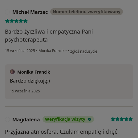
Michał Marzec
Numer telefonu zweryfikowany
M
Bardzo życzliwa i empatyczna Pani
psychoterapeuta
w opinii użytkownika Michał Marzec
15 września 2025
•
Monika Francik
•
•
zgłoś nadużycie
Monika Francik
Bardzo dziękuję:)
15 września 2025
Magdalena
Weryfikacja wizyty
M
Przyjazna atmosfera. Czułam empatię i chęć