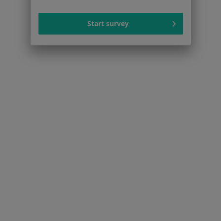
Psycholodzy w Piasecznie
Stomatolodzy w Piasecznie
Start survey
Interniści w Piasecznie
Psychoterapeuci w Piasecznie
Pediatrzy w Piasecznie
Więcej (15)
Więcej w kategorii: Popularne specjalizacje
Strona Główna
Usługi I Zabiegi
Psychoterapia Indywidualna
Piaseczno
Zmień miasto
Zmień miasto
Serwis