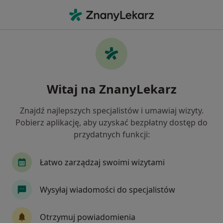
Me
Psychoterapia Indywidualna • Piaseczno, mazowieckie
Filtry
• 1
Ubezpieczenie
Map
Psychoterapia indywidualna specjaliści w
Witaj na ZnanyLekarz
Piasecznie
Jak działają wyniki wyszukiwania
Znajdź najlepszych specjalistów i umawiaj wizyty.
Pobierz aplikację, aby uzyskać bezpłatny dostęp do
przydatnych funkcji:
Jakiego specjalisty szukasz?
Psycholog
Psychoterapeuta
Psycholog dz
Łatwo zarządzaj swoimi wizytami
Wysyłaj wiadomości do specjalistów
Otrzymuj powiadomienia