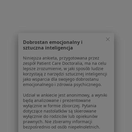
Powiązane wyszukiwania
Usługi w Piasecznie
Konsultacja psychiatryczna (kolejna wizyta) w
Piasecznie
Dobrostan emocjonalny i
sztuczna inteligencja
Konsultacja psychiatryczna w Piasecznie
Niniejsza ankieta, przygotowana przez
Konsultacja psychiatryczna (pierwsza wizyta) w
zespół Patient Care Doctoralia, ma na celu
Piasecznie
lepsze zrozumienie, w jaki sposób ludzie
korzystają z narzędzi sztucznej inteligencji
Konsultacja psychologiczna w Piasecznie
jako wsparcia dla swojego dobrostanu
emocjonalnego i zdrowia psychicznego.
Konsultacja psychiatryczna młodzieży (pierwsza
wizyta) w Piasecznie
Udział w ankiecie jest anonimowy, a wyniki
będą analizowane i prezentowane
Więcej (13)
wyłącznie w formie zbiorczej. Pytania
dotyczące nastolatków są skierowane
Więcej w kategorii: Usługi w Piasecznie
wyłącznie do rodziców lub opiekunów
prawnych. Nie zbieramy informacji
Popularne specjalizacje
bezpośrednio od osób niepełnoletnich.