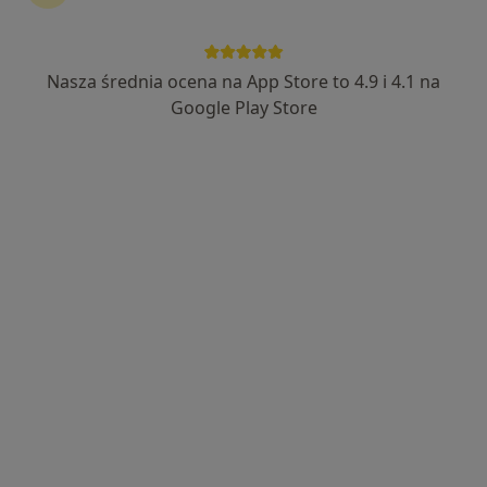
Nasza średnia ocena na App Store to 4.9 i 4.1 na
Google Play Store
Wyróżniony
wCiszy Dom Terapeutyczny
·
Więcej
Psychoterapia, Psychologia, Psychologia dziecięca
127 opinii
ul. Waniliowa 10H/Zamienie, Piaseczno
•
Mapa
Psychoterapia indywidualna
200 zł
Pokaż więcej usług
mgr Marta Siwak
mgr Justyna
mgr inż. Karolina
psycholog
Sadurska-Wicher
Bednarska
psycholog
psychoterapeuta
Zobacz wszystkich 8 specjalistów