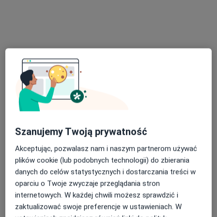
Psychoterapia indywidualna
200 zł
Specjalista nie oferuje umawiania online pod tym adresem.
Poproś o wizytę
Szanujemy Twoją prywatność
Akceptując, pozwalasz nam i naszym partnerom używać
Bezpieczne płatności
plików cookie (lub podobnych technologii) do zbierania
mgr Anna Sieklicka
danych do celów statystycznych i dostarczania treści w
·
Więcej
Psychoterapeuta certyfikowany, Psycholog
oparciu o Twoje zwyczaje przeglądania stron
38 opinii
internetowych. W każdej chwili możesz sprawdzić i
Geodetów 41/26, Józefosław
•
Mapa
zaktualizować swoje preferencje w ustawieniach. W
Balans Gabinet Psychoterapii i Psychologii