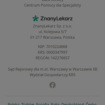
Centrum Pomocy dla Specjalisty
Kontakt
ZnanyLekarz - Strona główna
ZnanyLekarz Sp. z o.o.
ul. Kolejowa 5/7
01-217 Warszawa, Polska
NIP: ⁠7010224868
KRS: ⁠0000347997
REGON: ⁠142276657
Sąd Rejonowy dla m.st. Warszawy w Warszawie XII
Wydział Gospodarczy KRS
Facebook
otwiera się w nowej karcie
otwiera się w nowej karcie
otwiera się w nowej karcie
otwiera się w nowej karcie
otwiera się w nowej karci
otwiera się
otwi
Polska
,
Türkiye
,
España
,
Italia
,
Deutschland
,
Česko
,