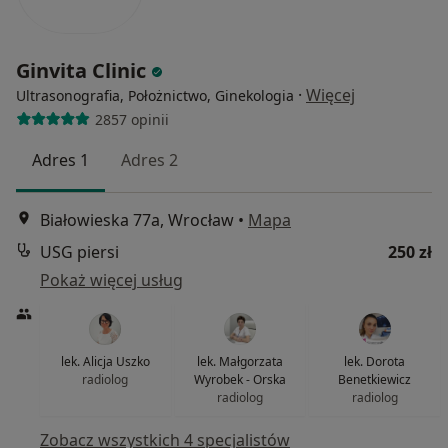
Ginvita Clinic
·
Więcej
Ultrasonografia, Położnictwo, Ginekologia
2857 opinii
Adres 1
Adres 2
Białowieska 77a, Wrocław
•
Mapa
USG piersi
250 zł
Pokaż więcej usług
lek. Alicja Uszko
lek. Małgorzata
lek. Dorota
radiolog
Wyrobek - Orska
Benetkiewicz
radiolog
radiolog
Zobacz wszystkich 4 specjalistów