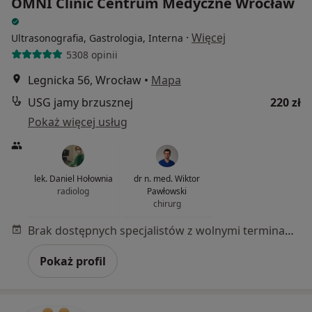
OMNI Clinic Centrum Medyczne Wrocław
·
Więcej
Ultrasonografia, Gastrologia, Interna
5308 opinii
Legnicka 56, Wrocław
•
Mapa
USG jamy brzusznej
220 zł
Pokaż więcej usług
lek. Daniel Hołownia
dr n. med. Wiktor
radiolog
Pawłowski
chirurg
Brak dostępnych specjalistów z wolnymi terminami w tym centrum medycznym.
Pokaż profil