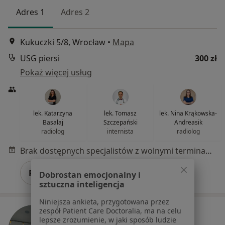
Adres 1
Adres 2
Kukuczki 5/8, Wrocław
•
Mapa
USG piersi
300 zł
Pokaż więcej usług
lek. Katarzyna
lek. Tomasz
lek. Nina Krąkowska-
Basałaj
Szczepański
Andreasik
radiolog
internista
radiolog
Brak dostępnych specjalistów z wolnymi terminami w tym centrum medycznym.
Pokaż profil
Dobrostan emocjonalny i
sztuczna inteligencja
Niniejsza ankieta, przygotowana przez
zespół Patient Care Doctoralia, ma na celu
lepsze zrozumienie, w jaki sposób ludzie