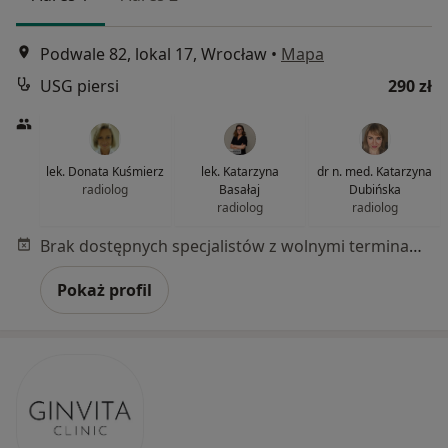
Podwale 82, lokal 17, Wrocław
•
Mapa
USG piersi
290 zł
lek. Donata Kuśmierz
lek. Katarzyna
dr n. med. Katarzyna
radiolog
Basałaj
Dubińska
radiolog
radiolog
Brak dostępnych specjalistów z wolnymi terminami w tym centrum medycznym.
Pokaż profil