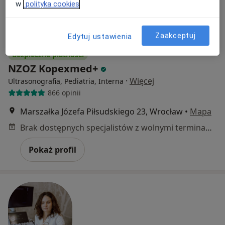
w
polityka cookies
Zaakceptuj
Edytuj ustawienia
Bezpieczne płatności
NZOZ Kopexmed+
·
Więcej
Ultrasonografia, Pediatria, Interna
866 opinii
Marszałka Józefa Piłsudskiego 23, Wrocław
•
Mapa
Brak dostępnych specjalistów z wolnymi terminami w tym centrum medycznym.
Pokaż profil