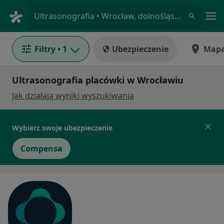
Me
Ultrasonografia • Wrocław, dolnośląskie
Filtry
• 1
Ubezpieczenie
Map
Ultrasonografia placówki w Wrocławiu
Jak działają wyniki wyszukiwania
Wybierz swoje ubezpieczenie
Compensa