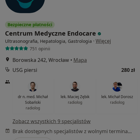
Bezpieczne płatności
Centrum Medyczne Endocare
·
Więcej
Ultrasonografia, Hepatologia, Gastrologia
751 opinii
Borowska 242, Wrocław
•
Mapa
USG piersi
280 zł
dr n. med. Michał
lek. Maciej Zębik
lek. Michał Dorosz
Sobański
radiolog
radiolog
radiolog
Zobacz wszystkich 9 specjalistów
Brak dostępnych specjalistów z wolnymi terminami w tym centrum medycznym.