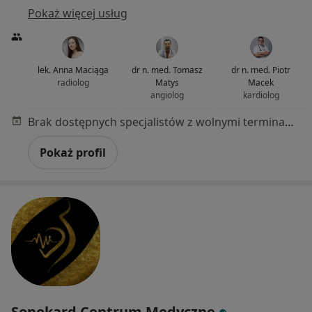
Pokaż więcej usług
lek. Anna Maciąga
dr n. med. Tomasz
dr n. med. Piotr
radiolog
Matys
Macek
angiolog
kardiolog
Brak dostępnych specjalistów z wolnymi terminami w tym centrum medycznym.
Pokaż profil
Sonokard Centrum Medyczne