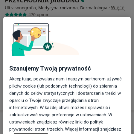
PRZYCHODNIA JAGODNO
·
Więcej
Ultrasonografia, Medycyna rodzinna, Dermatologia
470 opinii
Brzozowa 2, Wrocław
•
Mapa
USG bioderek niemowląt
220 zł
Pokaż więcej usług
Szanujemy Twoją prywatność
lek. Dorota Kunowska
ultrasonografista
Akceptując, pozwalasz nam i naszym partnerom używać
Brak dostępnych specjalistów z wolnymi terminami w tym centrum medycznym.
plików cookie (lub podobnych technologii) do zbierania
danych do celów statystycznych i dostarczania treści w
Pokaż profil
oparciu o Twoje zwyczaje przeglądania stron
internetowych. W każdej chwili możesz sprawdzić i
zaktualizować swoje preferencje w ustawieniach. W
ustawieniach znajdziesz również linki do polityk
prywatności stron trzecich. Więcej informacji znajdziesz