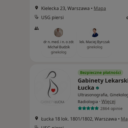
Kielecka 23, Warszawa
•
Mapa
USG piersi
dr n. med. i n. o zdr.
lek. Maciej Byrczak
Michał Budzik
ginekolog
ginekolog
Bezpieczne płatności
Gabinety Lekarsk
Łucka
Ultrasonografia, Ginekolog
·
Więcej
Radiologia
2864 opinie
Łucka 18 lok. 1801/1802, Warszawa
•
Ma