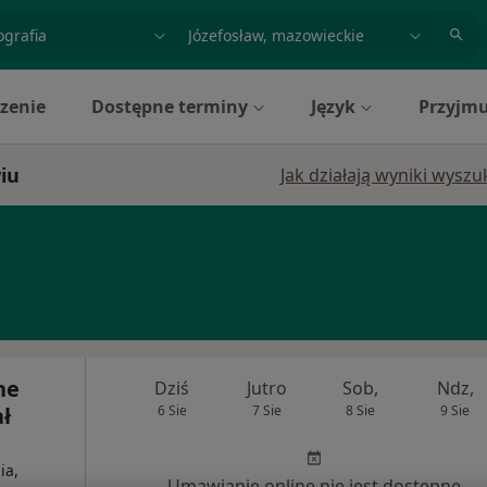
acja, badanie lub nazwisko
miasto lub dzielnica
zenie
Dostępne terminy
Język
Przyjmu
iu
Jak działają wyniki wysz
ne
Dziś
Jutro
Sob,
Ndz,
ł
6 Sie
7 Sie
8 Sie
9 Sie
ia,
Umawianie online nie jest dostępne