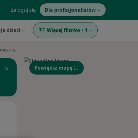
Zaloguj się
Dla profesjonalistów
je dzieci
Więcej filtrów
•
1
ukiwania
Powiększ mapę
Pon,
Wt,
Śr,
10 Sie
11 Sie
12 Sie