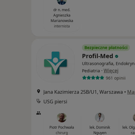
dr n. med.
Agnieszka
Marianowska
internista
Bezpieczne płatności
Profil-Med
Ultrasonografia, Endokryn
·
Więcej
Pediatria
961 opinii
Jana Kazimierza 25B/U1, Warszawa
•
Ma
USG piersi
Piotr Pochwała
lek. Dominik
lek. Ol
chirurg
Nguyen
ra