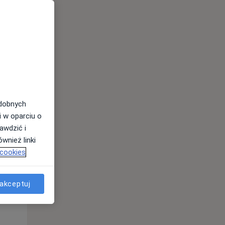
odobnych
i w oparciu o
awdzić i
wnież linki
 cookies
akceptuj
Pon,
Wt,
Śr,
10 Sie
11 Sie
12 Sie