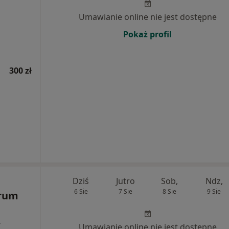
Umawianie online nie jest dostępne
Pokaż profil
300 zł
Dziś
Jutro
Sob,
Ndz,
6 Sie
7 Sie
8 Sie
9 Sie
rum
,
Umawianie online nie jest dostępne