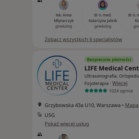
lek. Anna
dr n. med.
dr n. 
Młynarczyk
Katarzyna Jalinik
Ko
ginekolog
ginekolog
gin
Zobacz wszystkich 6 specjalistów
Bezpieczne płatności
LIFE Medical Cen
Ultrasonografia, Ortopedi
·
Więcej
Fizjoterapia
1024 opinie
Grzybowska 43a U10, Warszawa
•
Mapa
USG
Pokaż więcej usług