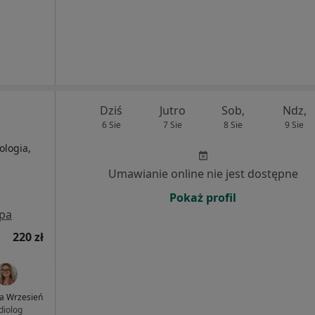
Dziś
Jutro
Sob,
Ndz,
6 Sie
7 Sie
8 Sie
9 Sie
ologia,
Umawianie online nie jest dostępne
Pokaż profil
pa
220 zł
ga Wrzesień
diolog