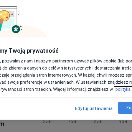
ęcej
Pokaż profil
319 zł
my Twoją prywatność
tof Kilian
onografista
, pozwalasz nam i naszym partnerom używać plików cookie (lub p
) do zbierania danych do celów statystycznych i dostarczania treśc
zaje przeglądania stron internetowych. W każdej chwili możesz spr
wać swoje preferencje w ustawieniach. W ustawieniach znajdziesz ró
prywatności stron trzecich. Więcej informacji znajdziesz w
polityka
zowieckie, w obszarach bliskich Twojemu wyszukiwaniu.
Za
Edytuj ustawienia
Dziś
Jutro
Sob,
Ndz,
6 Sie
7 Sie
8 Sie
9 Sie
um