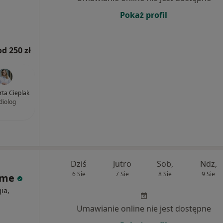
Pokaż profil
od 250 zł
rta Cieplak
diolog
Dziś
Jutro
Sob,
Ndz,
6 Sie
7 Sie
8 Sie
9 Sie
ome
ia,
Umawianie online nie jest dostępne