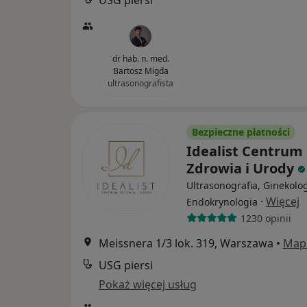
USG piersi
dr hab. n. med.
Bartosz Migda
ultrasonografista
Bezpieczne płatności
Idealist Centrum
Zdrowia i Urody
Ultrasonografia, Ginekolog
·
Więcej
Endokrynologia
1230 opinii
Meissnera 1/3 lok. 319, Warszawa
•
Map
USG piersi
Pokaż więcej usług