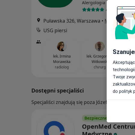
·
Wi
Alergologia dziecięca
457 opinii
Puławska 326, Warszawa
•
Mapa
USG piersi
Szanuje
lek. Irmina
lek. Grzegorz A.
Krzysz
Morawska
Witkowski
ultras
Akceptując
radiolog
chirurg
technologii
Twoje zwyc
zaktualizo
Dostępni specjaliści
do polityk 
Specjaliści znajdują się poza Józefosław, ma
Bezpieczne płatności
OpenMed Centr
Medyczne