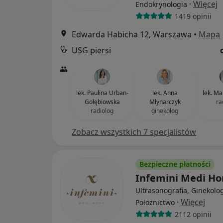
·
Więcej
Endokrynologia
1419 opinii
Edwarda Habicha 12, Warszawa
•
Mapa
USG piersi
lek. Paulina Urban-
lek. Anna
lek. Ma
Gołębiowska
Młynarczyk
ra
radiolog
ginekolog
Zobacz wszystkich 7 specjalistów
Bezpieczne płatności
Infemini Medi H
Ultrasonografia, Ginekolog
·
Więcej
Położnictwo
2112 opinii