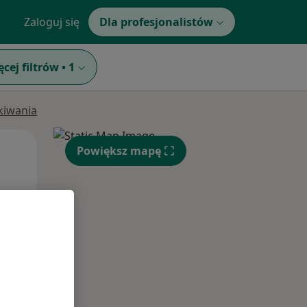
Zaloguj się
Dla profesjonalistów
ęcej filtrów
•
1
ukiwania
Pon,
Wt,
Śr,
Powiększ mapę
10 Sie
11 Sie
12 Sie