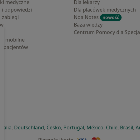
ki medyczne
Dla lekarzy
a i odpowiedzi
Dla placówek medycznych
i zabiegi
Noa Notes
nowość
by
Baza wiedzy
Centrum Pomocy dla Specjal
cje mobilne
la pacjentów
ej karcie
ię w nowej karcie
twiera się w nowej karcie
otwiera się w nowej karcie
otwiera się w nowej karcie
otwiera się w nowej karcie
otwiera się w nowej kar
otwiera się w n
otwiera s
otw
Italia
,
Deutschland
,
Česko
,
Portugal
,
México
,
Chile
,
Brasil
,
A