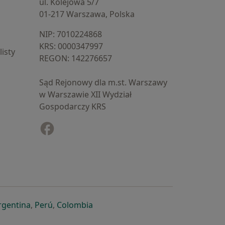
ul. Kolejowa 5/7
01-217 Warszawa, Polska
NIP: ⁠7010224868
KRS: ⁠0000347997
isty
REGON: ⁠142276657
Sąd Rejonowy dla m.st. Warszawy
w Warszawie XII Wydział
Gospodarczy KRS
Facebook
otwiera się w nowej karcie
cie
owej karcie
ię w nowej karcie
iera się w nowej karcie
otwiera się w nowej karcie
otwiera się w nowej karcie
otwiera się w nowej karcie
rgentina
,
Perú
,
Colombia