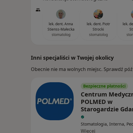
lek. dent. Anna
lek. dent. Piotr
lek. d
Stienss-Małecka
Strocki
St
stomatolog
stomatolog
sto
Inni specjaliści w Twojej okolicy
Obecnie nie ma wolnych miejsc. Sprawdź późn
Bezpieczne płatności
Centrum Medycz
POLMED w
Starogardzie Gd
Stomatologia, Interna, Ped
Więcej