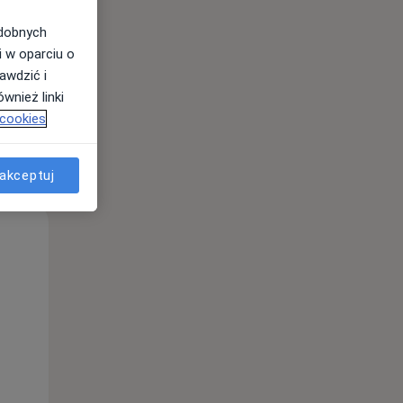
odobnych
i w oparciu o
awdzić i
wnież linki
 cookies
akceptuj
u.
Pon,
Wt,
Śr,
10 Sie
11 Sie
12 Sie