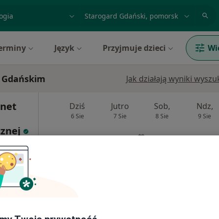
acja, badanie lub nazwisko
miasto lub dzielnica
erminy
Język
Przyjmuje dzieci
Wi
e Gdańskim
Jak działają wyniki wysz
inet
Dziś
Jutro
Sob,
Ndz,
6 Sie
7 Sie
8 Sie
9 Sie
cznej
hirurgia
Umawianie online nie jest dostępne
Pokaż profil
•
Mapa