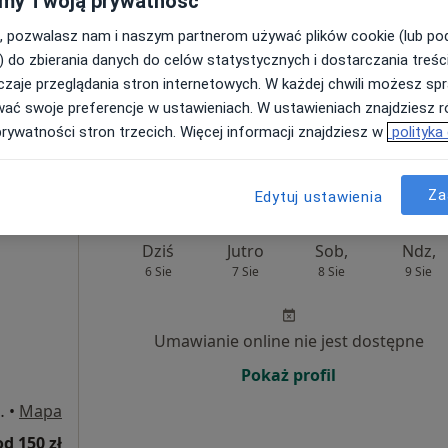
my Twoją prywatność
, pozwalasz nam i naszym partnerom używać plików cookie (lub p
) do zbierania danych do celów statystycznych i dostarczania treśc
zaje przeglądania stron internetowych. W każdej chwili możesz spr
wać swoje preferencje w ustawieniach. W ustawieniach znajdziesz ró
prywatności stron trzecich. Więcej informacji znajdziesz w
polityka
Za
ński, pomorskie, w obszarach bliskich Twojemu wyszukiwani
Edytuj ustawienia
Dziś
Jutro
Sob,
Ndz,
6 Sie
7 Sie
8 Sie
9 Sie
Umawianie online nie jest dostępne
Pokaż profil
ętro., Pruszcz Gdański
•
Mapa
od 150 zł