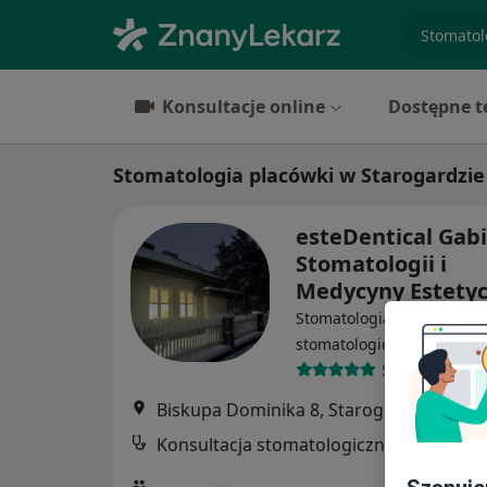
specjaliz
Konsultacje online
Dostępne t
Stomatologia placówki w Starogardzi
esteDentical Gab
Stomatologii i
Medycyny Estety
Stomatologia, Protetyka, C
·
Więcej
stomatologiczna
59 opinii
Biskupa Dominika 8, Starogard Gdański
Konsultacja stomatologiczna