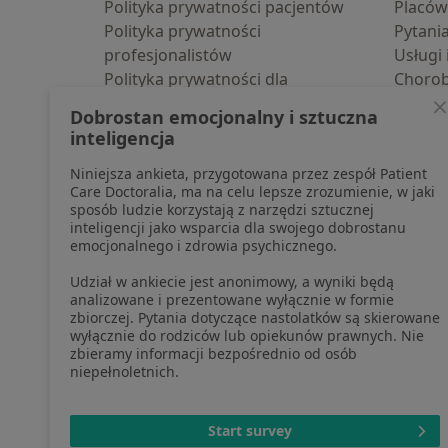
Polityka prywatności pacjentów
Placów
Polityka prywatności
Pytani
profesjonalistów
Usługi 
Polityka prywatności dla
Choro
profesjonalistów, których dane
Pomoc
Dobrostan emocjonalny i sztuczna
pozyskaliśmy samodzielnie
Aplika
inteligencja
Polityka cookies
Blog d
Niniejsza ankieta, przygotowana przez zespół Patient
Jak działają wyniki wyszukiwania
Care Doctoralia, ma na celu lepsze zrozumienie, w jaki
Dostępność
sposób ludzie korzystają z narzędzi sztucznej
O nas
inteligencji jako wsparcia dla swojego dobrostanu
emocjonalnego i zdrowia psychicznego.
Praca
Rekrutujemy!
Partnerzy
Udział w ankiecie jest anonimowy, a wyniki będą
Centrum prasowe
analizowane i prezentowane wyłącznie w formie
zbiorczej. Pytania dotyczące nastolatków są skierowane
Kontakt
wyłącznie do rodziców lub opiekunów prawnych. Nie
zbieramy informacji bezpośrednio od osób
niepełnoletnich.
otwiera się w now
otwiera s
o
Polska
,
Türkiye
,
España
,
Start survey