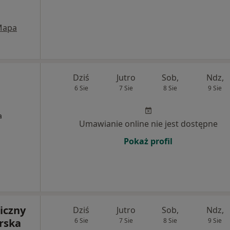
Mapa
Dziś
Jutro
Sob,
Ndz,
6 Sie
7 Sie
8 Sie
9 Sie
a
Umawianie online nie jest dostępne
Pokaż profil
iczny
Dziś
Jutro
Sob,
Ndz,
rska
6 Sie
7 Sie
8 Sie
9 Sie