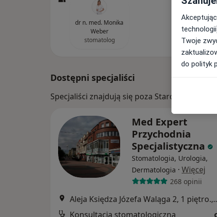
Szanuje
Akceptując
dr n. med. Monika
technologii
Weber
stomatolog
Twoje zwyc
zaktualizo
do polityk 
Dostępni specjaliści
Specjaliści znajdują się poza Starogard Gda
Med Expert
Przychodnia
Specjalistyczna
Stomatologia, Urologia,
·
Więcej
Dermatologia
268 opinii
Aleja Księdza Józefa Waląga 2, 1 pi
Konsultacja stomatologiczna