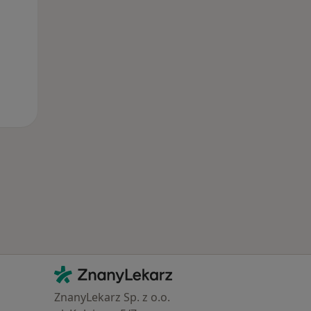
Kontakt
ZnanyLekarz - Strona główna
ZnanyLekarz Sp. z o.o.