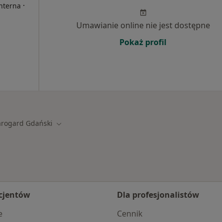
·
Interna
Umawianie online nie jest dostępne
Pokaż profil
arogard Gdański
miasto
Zmień miasto
cjentów
Dla profesjonalistów
e
Cennik