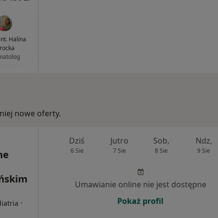
ent. Halina
rocka
matolog
iej nowe oferty.
Dziś
Jutro
Sob,
Ndz,
6 Sie
7 Sie
8 Sie
9 Sie
ne
ańskim
Umawianie online nie jest dostępne
Pokaż profil
·
iatria