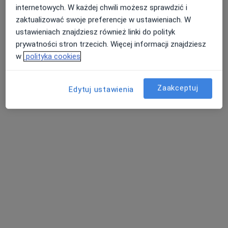
internetowych. W każdej chwili możesz sprawdzić i
zaktualizować swoje preferencje w ustawieniach. W
ustawieniach znajdziesz również linki do polityk
prywatności stron trzecich. Więcej informacji znajdziesz
Bezpieczne płatności
w
polityka cookies
Implant Medical
·
Stomatologia, Chirurgia stomatologiczna, Ortodoncja
Więcej
Zaakceptuj
Edytuj ustawienia
92 opinie
Warszawska 28, Gniezno
•
Mapa
Konsultacja stomatologiczna
250 zł
Pokaż więcej usług
lek. dent. Justyna
lek. dent. Mateusz
dr n. med. Piotr
Karp
Przybylski
Przybylski
stomatolog
stomatolog
stomatolog