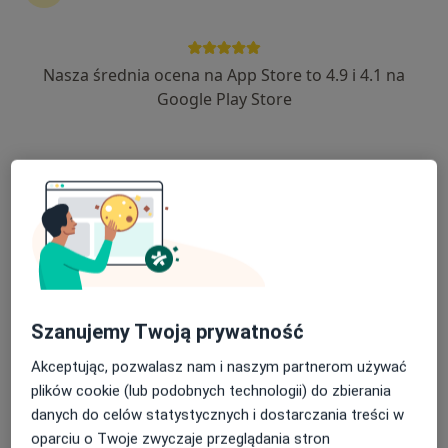
Optiviamed Centrum Medyczne
·
Więcej
Stomatologia, Laryngologia, Okulistyka
Nasza średnia ocena na App Store to 4.9 i 4.1 na
1895 opinii
Google Play Store
Aleja Prymasa Wyszyńskiego 18, Strzałkowo
•
Mapa
Brak dostępnych specjalistów z wolnymi terminami w tym centrum medycznym.
Pokaż profil
Dostępni specjaliści
Specjaliści znajdują się poza Słupca, wielkopolskie, w
Szanujemy Twoją prywatność
obszarach bliskich Twojemu wyszukiwaniu.
Akceptując, pozwalasz nam i naszym partnerom używać
plików cookie (lub podobnych technologii) do zbierania
danych do celów statystycznych i dostarczania treści w
oparciu o Twoje zwyczaje przeglądania stron