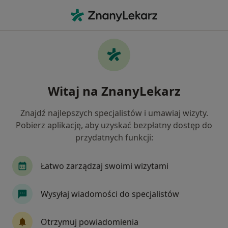
Me
Stomatologia • Słupca, wielkopolskie
Filtry
• 1
Ubezpieczenie
Map
Stomatologia placówki w Słupcy
Witaj na ZnanyLekarz
Jak działają wyniki wyszukiwania
Znajdź najlepszych specjalistów i umawiaj wizyty.
Pobierz aplikację, aby uzyskać bezpłatny dostęp do
Wybierz swoje ubezpieczenie
przydatnych funkcji:
Łatwo zarządzaj swoimi wizytami
Wysyłaj wiadomości do specjalistów
Otrzymuj powiadomienia