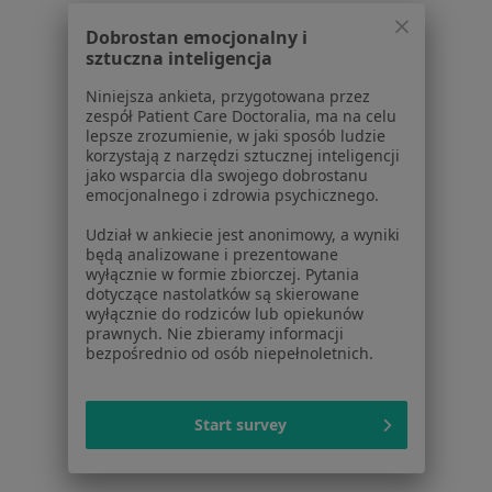
Pomoc
Dobrostan emocjonalny i
Aplikacje mobilne
sztuczna inteligencja
Blog dla pacjentów
Niniejsza ankieta, przygotowana przez
Dla profesjonalistów
zespół Patient Care Doctoralia, ma na celu
lepsze zrozumienie, w jaki sposób ludzie
Cennik
korzystają z narzędzi sztucznej inteligencji
jako wsparcia dla swojego dobrostanu
Dla lekarzy
emocjonalnego i zdrowia psychicznego.
Dla placówek medycznych
Noa Notes
nowość
Udział w ankiecie jest anonimowy, a wyniki
będą analizowane i prezentowane
Baza wiedzy
wyłącznie w formie zbiorczej. Pytania
Centrum Pomocy dla Specjalisty
dotyczące nastolatków są skierowane
wyłącznie do rodziców lub opiekunów
Kontakt
prawnych. Nie zbieramy informacji
ZnanyLekarz - Strona główna
bezpośrednio od osób niepełnoletnich.
ZnanyLekarz Sp. z o.o.
ul. Kolejowa 5/7
Start survey
01-217 Warszawa, Polska
NIP: ⁠7010224868