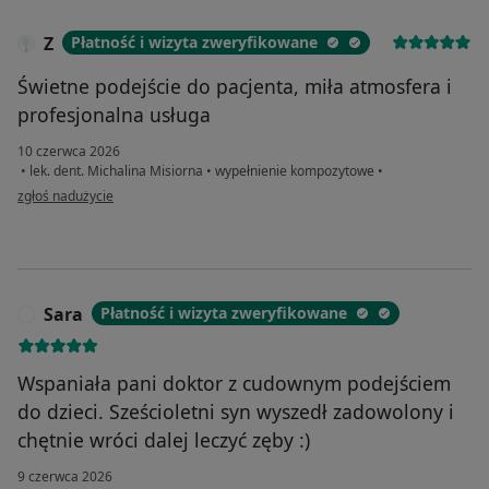
Z
Płatność i wizyta zweryfikowane
Świetne podejście do pacjenta, miła atmosfera i
profesjonalna usługa
10 czerwca 2026
•
lek. dent. Michalina Misiorna
•
wypełnienie kompozytowe
•
w opinii użytkownika Z
zgłoś nadużycie
Sara
Płatność i wizyta zweryfikowane
S
Wspaniała pani doktor z cudownym podejściem
do dzieci. Sześcioletni syn wyszedł zadowolony i
chętnie wróci dalej leczyć zęby :)
9 czerwca 2026