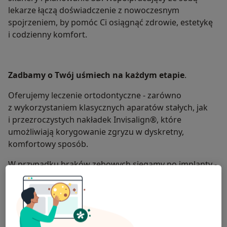
lekarze łączą doświadczenie z nowoczesnym
spojrzeniem, by pomóc Ci osiągnąć zdrowie, estetykę
i codzienny komfort.
Zadbamy o Twój uśmiech na każdym etapie
.
Oferujemy leczenie ortodontyczne - zarówno
z wykorzystaniem klasycznych aparatów stałych, jak
i przezroczystych nakładek Invisalign®, które
umożliwiają korygowanie zgryzu w dyskretny,
komfortowy sposób.
W przypadku braków zębowych sięgamy po implanty -
trwałe, cyfrowo planowane i dopasowane
do Twojej anatomii.
Projektujemy również estetyczne rekonstrukcje
protetyczne - korony, mosty, protezy, które