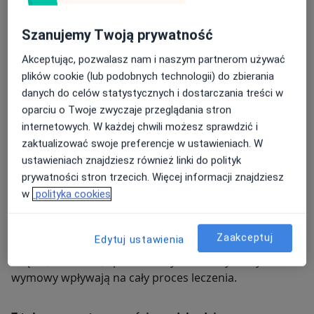
przywracają funkcję i pewność siebie.
Szanujemy Twoją prywatność
Leczymy zęby precyzyjnie i bezboleśnie!
Akceptując, pozwalasz nam i naszym partnerom używać
Oferujemy endodoncję mikroskopową, nowoczesną
plików cookie (lub podobnych technologii) do zbierania
stomatologię zachowawczą (leczenie próchnicy
danych do celów statystycznych i dostarczania treści w
i anatomiczne odbudowy) oraz stomatologię
oparciu o Twoje zwyczaje przeglądania stron
estetyczną od bondingu, przez flow injection,
internetowych. W każdej chwili możesz sprawdzić i
po licówki, które subtelnie podkreślają uśmiech.
zaktualizować swoje preferencje w ustawieniach. W
Dbamy też o profilaktykę, pakiety higienizacyjne,
ustawieniach znajdziesz również linki do polityk
wybielanie i pełną opiekę nad dziećmi, zawsze
prywatności stron trzecich. Więcej informacji znajdziesz
z bajkową atmosferą, cierpliwością i nagrodą.
w
polityka cookies
Patrzymy szerzej. Dlatego wspieramy leczenie
stomatologiczne także poprzez fizjoterapię
Zaakceptuj
Edytuj ustawienia
stomatologiczną i logopedię, bo wiemy, że napięcia
mięśni, bruksizm, sposób oddychania czy wady
wymowy wpływają na cały proces leczenia.