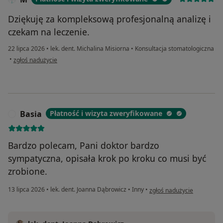
Dziękuję za kompleksową profesjonalną analizę i
czekam na leczenie.
22 lipca 2026
•
lek. dent. Michalina Misiorna
•
Konsultacja stomatologiczna
w opinii użytkownika M
•
zgłoś nadużycie
Basia
Płatność i wizyta zweryfikowane
B
Bardzo polecam, Pani doktor bardzo
sympatyczna, opisała krok po kroku co musi być
zrobione.
w opinii użytkownika Basia
13 lipca 2026
•
lek. dent. Joanna Dąbrowicz
•
Inny
•
zgłoś nadużycie