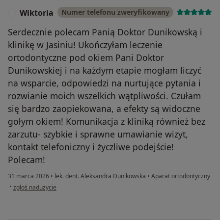
Wiktoria
Numer telefonu zweryfikowany
W
Serdecznie polecam Panią Doktor Dunikowską i
klinikę w Jasiniu! Ukończyłam leczenie
ortodontyczne pod okiem Pani Doktor
Dunikowskiej i na każdym etapie mogłam liczyć
na wsparcie, odpowiedzi na nurtujące pytania i
rozwianie moich wszelkich wątpliwości. Czułam
się bardzo zaopiekowana, a efekty są widoczne
gołym okiem! Komunikacja z kliniką również bez
zarzutu- szybkie i sprawne umawianie wizyt,
kontakt telefoniczny i życzliwe podejście!
Polecam!
31 marca 2026
•
lek. dent. Aleksandra Dunikowska
•
Aparat ortodontyczny
w opinii użytkownika Wiktoria
•
zgłoś nadużycie