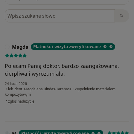
Szukaj w opiniach
Magda
Płatność i wizyta zweryfikowane
M
Polecam Panią doktor, bardzo zaangażowana,
cierpliwa i wyrozumiała.
24 lipca 2026
•
lek. dent. Magdalena Bindas-Tarabasz
•
Wypełnienie materiałem
kompozytowym
w opinii użytkownika Magda
•
zgłoś nadużycie
M
Płatność i wizyta zweryfikowane