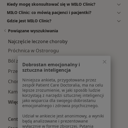
Kiedy mogę skonsultować się w MIŁO Clinic?
MIŁO Clinic: co mówią pacjenci i pacjentki?
Gdzie jest MIŁO Clinic?
Powiązane wyszukiwania
Najczęście leczone choroby
Próchnica w Ostrorogu
Ból zęba w Ostrorogu
Dobrostan emocjonalny i
sztuczna inteligencja
Przebarwienia zębów w Ostrorogu
Niniejsza ankieta, przygotowana przez
Choroby miazgi w Ostrorogu
zespół Patient Care Doctoralia, ma na celu
lepsze zrozumienie, w jaki sposób ludzie
Kamień nazębny w Ostrorogu
korzystają z narzędzi sztucznej inteligencji
jako wsparcia dla swojego dobrostanu
Więcej (12)
emocjonalnego i zdrowia psychicznego.
Więcej w kategorii: Najczęście leczone choroby
Udział w ankiecie jest anonimowy, a wyniki
Centra medyczne Stomatologia w pobliżu
będą analizowane i prezentowane
wyłącznie w formie zbiorczej. Pytania