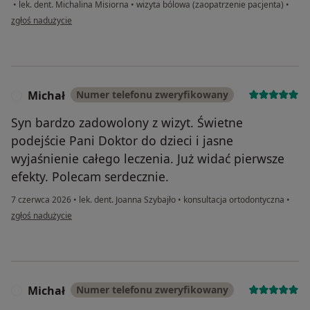
•
lek. dent. Michalina Misiorna
•
wizyta bólowa (zaopatrzenie pacjenta)
•
w opinii użytkownika Sara
zgłoś nadużycie
Michał
Numer telefonu zweryfikowany
M
Syn bardzo zadowolony z wizyt. Świetne
podejście Pani Doktor do dzieci i jasne
wyjaśnienie całego leczenia. Już widać pierwsze
efekty. Polecam serdecznie.
7 czerwca 2026
•
lek. dent. Joanna Szybajło
•
konsultacja ortodontyczna
•
w opinii użytkownika Michał
zgłoś nadużycie
Michał
Numer telefonu zweryfikowany
M