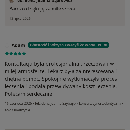
lek. dent. Joanna Dąbrowicz
Bardzo dziękuję za miłe słowa
13 lipca 2026
Adam
Płatność i wizyta zweryfikowane
A
Konsultacja była profesjonalna , rzeczowa i w
miłej atmosferze. Lekarz była zainteresowana i
chętna pomóc. Spokojnie wytłumaczyła proces
leczenia i podała przewidywany koszt leczenia.
Polecam serdecznie.
16 czerwca 2026
•
lek. dent. Joanna Szybajło
•
konsultacja ortodontyczna
•
w opinii użytkownika Adam
zgłoś nadużycie