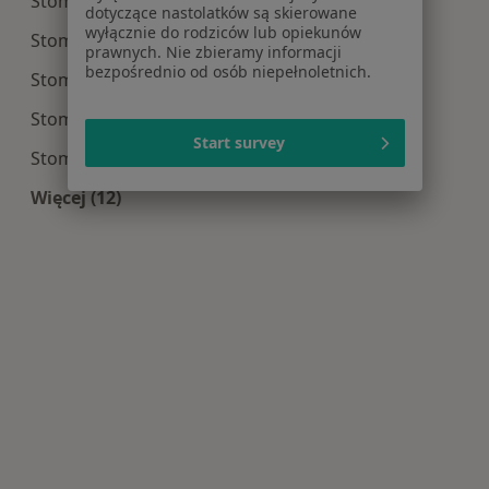
Stomatologia centra medyczne w Poznaniu
dotyczące nastolatków są skierowane
wyłącznie do rodziców lub opiekunów
Stomatologia centra medyczne w Luboniu
prawnych. Nie zbieramy informacji
bezpośrednio od osób niepełnoletnich.
Stomatologia centra medyczne w Swarzędzu
Stomatologia centra medyczne w Suchym Lasie
Start survey
Stomatologia centra medyczne w Skórzewie
Więcej (12)
Więcej w kategorii: Centra medyczne Stomatolo