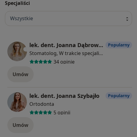
Specjaliści
Wszystkie
lek. dent. Joanna Dąbrowicz
Popularny
Stomatolog, W trakcie specjalizacji (Lekarz wykonujący zabiegi medycyny estetycznej)
34 opinie
Umów
lek. dent. Joanna Szybajło
Popularny
Ortodonta
5 opinii
Umów