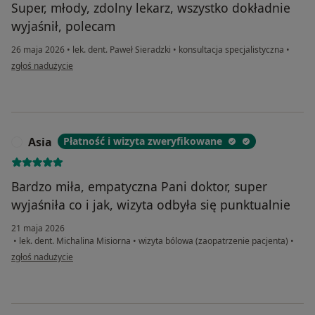
Super, młody, zdolny lekarz, wszystko dokładnie
wyjaśnił, polecam
26 maja 2026
•
lek. dent. Paweł Sieradzki
•
konsultacja specjalistyczna
•
w opinii użytkownika Michał
zgłoś nadużycie
Asia
Płatność i wizyta zweryfikowane
A
Bardzo miła, empatyczna Pani doktor, super
wyjaśniła co i jak, wizyta odbyła się punktualnie
21 maja 2026
•
lek. dent. Michalina Misiorna
•
wizyta bólowa (zaopatrzenie pacjenta)
•
w opinii użytkownika Asia
zgłoś nadużycie