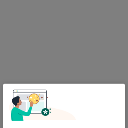
Bezpieczne płatności
ZDROWISKO stomatologia i medycyna
specjalistyczna
·
Więcej
Stomatologia, Endokrynologia dziecięca, Gastrologia
287 opinii
Bojkowska 43G, Gliwice
•
Mapa
Konsultacja stomatologiczna
150 zł
Pokaż więcej usług
lek. dent. Maria
lek. dent. Justyna
lek. dent. Alicja
Borowy-Koperwas
Witeczek
Radzioch
stomatolog
stomatolog
stomatolog
Zobacz wszystkich 4 specjalistów
Brak dostępnych specjalistów z wolnymi terminami w tym centrum medycznym.