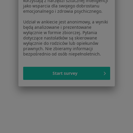
korzystają z narzędzi sztucznej inteligencji
jako wsparcia dla swojego dobrostanu
emocjonalnego i zdrowia psychicznego.
Udział w ankiecie jest anonimowy, a wyniki
będą analizowane i prezentowane
wyłącznie w formie zbiorczej. Pytania
dotyczące nastolatków są skierowane
wyłącznie do rodziców lub opiekunów
ARTIMEX EURODENT
prawnych. Nie zbieramy informacji
·
Więcej
Stomatologia, Ortopedia, Interna
bezpośrednio od osób niepełnoletnich.
12 opinii
Adres 1
Adres 2
Start survey
pl.Gwardii Ludowej 1, Kędzierzyn-Koźle
•
Mapa
Brak dostępnych specjalistów z wolnymi terminami w tym centrum medycznym.
Pokaż profil