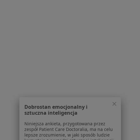
Stomatologia Cybulscy
Stomatologia
6 opinii
Plac Gwardii Ludowej 6, Kędzierzyn-Koźle
•
Mapa
Konsultacja chirurgiczna
50 zł
Brak dostępnych specjalistów z wolnymi terminami w tym centrum medycznym.
Dobrostan emocjonalny i
sztuczna inteligencja
Pokaż profil
Niniejsza ankieta, przygotowana przez
zespół Patient Care Doctoralia, ma na celu
lepsze zrozumienie, w jaki sposób ludzie