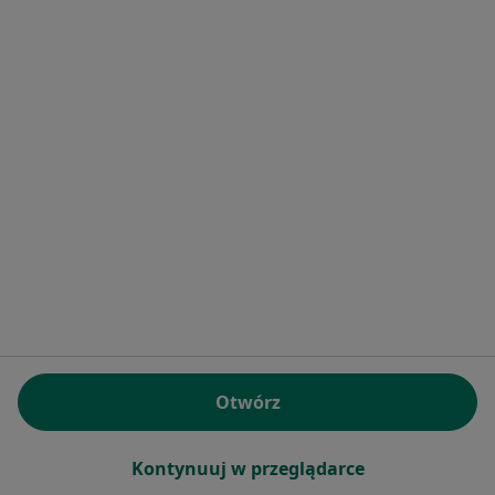
Stomatologia, Medycyna rodzinna, Pediatria
1 opinia
Wiejska 1, Błotnica Strzelecka
•
Mapa
Konsultacja protetyczna
Brak dostępnych specjalistów z wolnymi terminami w tym centrum medycznym.
Pokaż profil
Otwórz
Mat-Dent Kompleksowe Leczenie
Kontynuuj w przeglądarce
Stomatologiczne Marian Matuszewski -