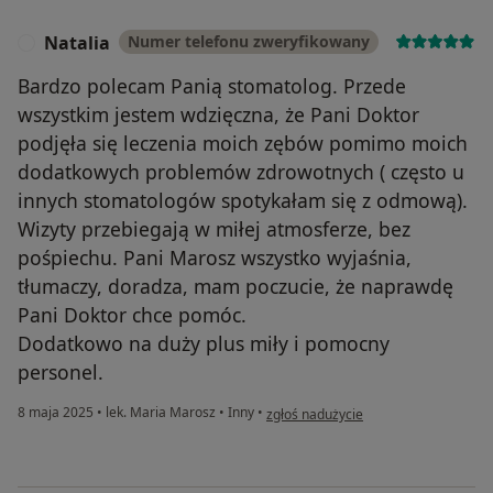
Natalia
Numer telefonu zweryfikowany
N
Bardzo polecam Panią stomatolog. Przede
wszystkim jestem wdzięczna, że Pani Doktor
podjęła się leczenia moich zębów pomimo moich
dodatkowych problemów zdrowotnych ( często u
innych stomatologów spotykałam się z odmową).
Wizyty przebiegają w miłej atmosferze, bez
pośpiechu. Pani Marosz wszystko wyjaśnia,
tłumaczy, doradza, mam poczucie, że naprawdę
Pani Doktor chce pomóc.
Dodatkowo na duży plus miły i pomocny
personel.
w opinii użytkownika Natalia
8 maja 2025
•
lek. Maria Marosz
•
Inny
•
zgłoś nadużycie