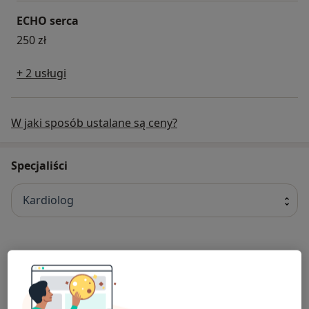
ECHO serca
250 zł
+ 2 usługi
W jaki sposób ustalane są ceny?
Specjaliści
Kardiolog
lek. Rafal Marosz
Kardiolog
3 opinie