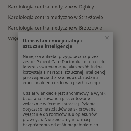
Kardiologia centra medyczne w Dębicy
Kardiologia centra medyczne w Strzyżowie
Kardiologia centra medyczne w Brzozowie
Więcej (10)
Dobrostan emocjonalny i
Więcej w kategorii: Centra medyczne Kardiolog
sztuczna inteligencja
Niniejsza ankieta, przygotowana przez
zespół Patient Care Doctoralia, ma na celu
lepsze zrozumienie, w jaki sposób ludzie
korzystają z narzędzi sztucznej inteligencji
jako wsparcia dla swojego dobrostanu
emocjonalnego i zdrowia psychicznego.
Udział w ankiecie jest anonimowy, a wyniki
będą analizowane i prezentowane
wyłącznie w formie zbiorczej. Pytania
dotyczące nastolatków są skierowane
wyłącznie do rodziców lub opiekunów
prawnych. Nie zbieramy informacji
bezpośrednio od osób niepełnoletnich.