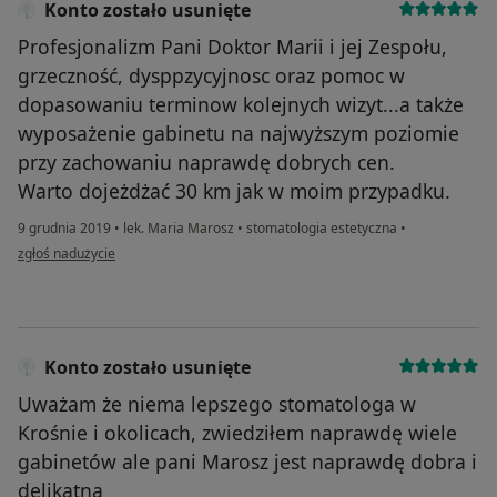
Konto zostało usunięte
Profesjonalizm Pani Doktor Marii i jej Zespołu,
grzeczność, dysppzycyjnosc oraz pomoc w
dopasowaniu terminow kolejnych wizyt...a także
wyposażenie gabinetu na najwyższym poziomie
przy zachowaniu naprawdę dobrych cen.
Warto dojeżdżać 30 km jak w moim przypadku.
9 grudnia 2019
•
lek. Maria Marosz
•
stomatologia estetyczna
•
w opinii użytkownika Konto zostało usunięte
zgłoś nadużycie
Konto zostało usunięte
Uważam że niema lepszego stomatologa w
Krośnie i okolicach, zwiedziłem naprawdę wiele
gabinetów ale pani Marosz jest naprawdę dobra i
delikatna