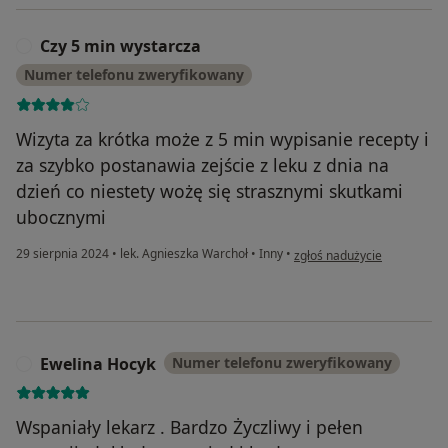
Czy 5 min wystarcza
C
Numer telefonu zweryfikowany
Wizyta za krótka może z 5 min wypisanie recepty i
za szybko postanawia zejście z leku z dnia na
dzień co niestety wożę się strasznymi skutkami
ubocznymi
w opinii użytkownika Czy 5 
29 sierpnia 2024
•
lek. Agnieszka Warchoł
•
Inny
•
zgłoś nadużycie
Ewelina Hocyk
Numer telefonu zweryfikowany
E
Wspaniały lekarz . Bardzo Życzliwy i pełen