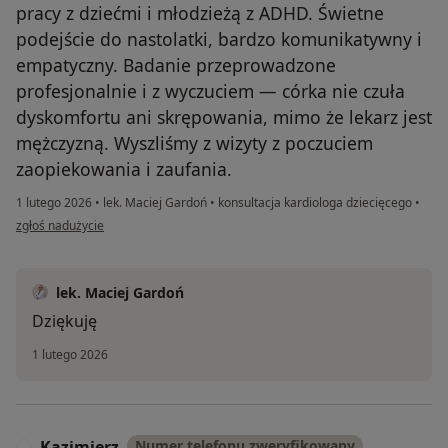
pracy z dziećmi i młodzieżą z ADHD. Świetne
podejście do nastolatki, bardzo komunikatywny i
empatyczny. Badanie przeprowadzone
profesjonalnie i z wyczuciem — córka nie czuła
dyskomfortu ani skrępowania, mimo że lekarz jest
mężczyzną. Wyszliśmy z wizyty z poczuciem
zaopiekowania i zaufania.
1 lutego 2026
•
lek. Maciej Gardoń
•
konsultacja kardiologa dziecięcego
•
w opinii użytkownika Magda
zgłoś nadużycie
lek. Maciej Gardoń
Dziękuję
1 lutego 2026
Kazimierz
Numer telefonu zweryfikowany
K