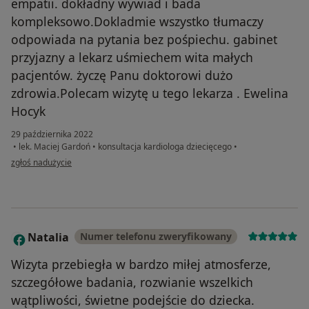
empatii. dokładny wywiad i bada
kompleksowo.Dokladmie wszystko tłumaczy
odpowiada na pytania bez pośpiechu. gabinet
przyjazny a lekarz uśmiechem wita małych
pacjentów. życzę Panu doktorowi dużo
zdrowia.Polecam wizytę u tego lekarza . Ewelina
Hocyk
29 października 2022
•
lek. Maciej Gardoń
•
konsultacja kardiologa dziecięcego
•
w opinii użytkownika Ewelina Hocyk
zgłoś nadużycie
Natalia
Numer telefonu zweryfikowany
N
Wizyta przebiegła w bardzo miłej atmosferze,
szczegółowe badania, rozwianie wszelkich
wątpliwości, świetne podejście do dziecka.