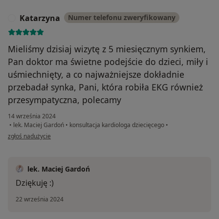
Katarzyna
Numer telefonu zweryfikowany
K
Mieliśmy dzisiaj wizytę z 5 miesięcznym synkiem,
Pan doktor ma świetne podejście do dzieci, miły i
uśmiechnięty, a co najważniejsze dokładnie
przebadał synka, Pani, która robiła EKG również
przesympatyczna, polecamy
14 września 2024
•
lek. Maciej Gardoń
•
konsultacja kardiologa dziecięcego
•
w opinii użytkownika Katarzyna
zgłoś nadużycie
lek. Maciej Gardoń
Dziękuję :)
22 września 2024