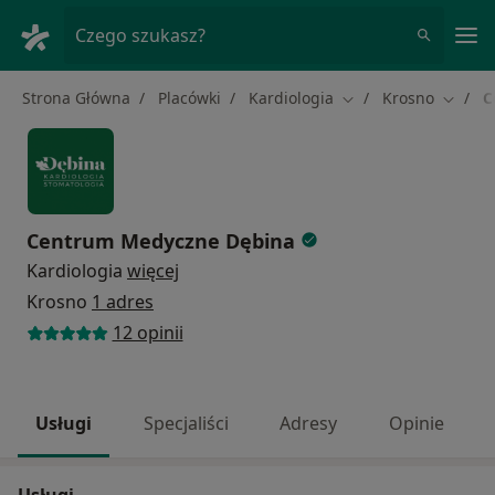
Me
Czego szukasz?
Strona Główna
Placówki
Kardiologia
Krosno
C
Zmień miasto
Zmień 
Centrum Medyczne Dębina
Kardiologia
więcej
Krosno
1 adres
12 opinii
Usługi
Specjaliści
Adresy
Opinie
Usługi