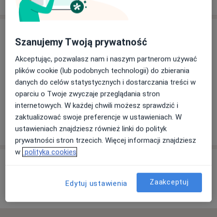
Adres
Szanujemy Twoją prywatność
Akceptując, pozwalasz nam i naszym partnerom używać
Powiększ mapę
plików cookie (lub podobnych technologii) do zbierania
danych do celów statystycznych i dostarczania treści w
oparciu o Twoje zwyczaje przeglądania stron
internetowych. W każdej chwili możesz sprawdzić i
Centrum Medyczne Dębina
zaktualizować swoje preferencje w ustawieniach. W
Krościenko Wyżne, Kasztanowa 2 B, 38-422 Krosno
ustawieniach znajdziesz również linki do polityk
prywatności stron trzecich. Więcej informacji znajdziesz
w
polityka cookies
Opinie o specjalistach (12)
Zaakceptuj
Edytuj ustawienia
12 opinii