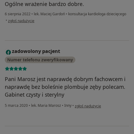
Ogólne wrażenie bardzo dobre.
6 sierpnia 2022
•
lek. Maciej Gardoń
•
konsultacja kardiologa dziecięcego
w opinii użytkownika Natalia
•
zgłoś nadużycie
zadowolony pacjent
Z
Numer telefonu zweryfikowany
Pani Marosz jest naprawdę dobrym fachowcem i
naprawdę bez boleśnie plombuje zęby polecam.
Gabinet czysty i sterylny
w opinii użytkownika zadowolony pa
5 marca 2020
•
lek. Maria Marosz
•
Inny
•
zgłoś nadużycie