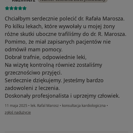
Chciałbym serdecznie polecić dr. Rafała Marosza.
Po kilku lekach, które wywołały u mojej żony
różne skutki uboczne trafiliśmy do dr. R. Marosza.
Pomimo, że miał zapisanych pacjentów nie
odmówił mam pomocy.
Dobrał trafnie, odpowiednie leki,
Na wizytę kontrolną również zostaliśmy
grzecznościwo przyjęci.
Serdecznie dziękujemy. Jesteśmy bardzo
zadowoleni z leczenia.
Doskonały profesjonalista i uprzejmy człowiek.
11 maja 2025
•
lek. Rafal Marosz
•
konsultacja kardiologiczna
•
w opinii użytkownika Kazimierz
zgłoś nadużycie