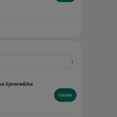
ska-Synoradzka
Umów