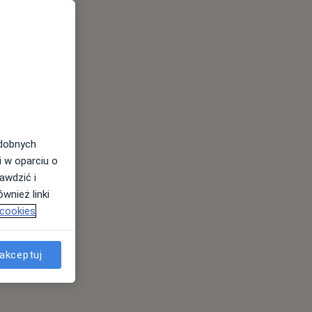
odobnych
i w oparciu o
awdzić i
wnież linki
 cookies
akceptuj