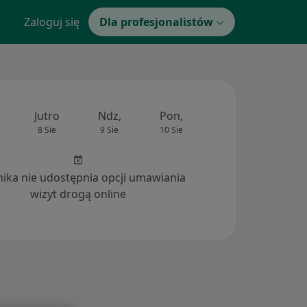
Zaloguj się
Dla profesjonalistów
Jutro
Ndz,
Pon,
Wt,
Śr,
8 Sie
9 Sie
10 Sie
11 Sie
12 Si
inika nie udostępnia opcji umawiania
wizyt drogą online