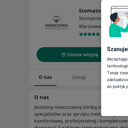
Stomatologia Medi
Stomatologia
więcej
Warszawa
1 adres
105 opinii
Szanuje
Umów wizytę
Akceptując
technologii
Twoje zwyc
O nas
Usługi
Specjaliści
zaktualizo
do polityk 
O nas
Jesteśmy nowoczesną kliniką stomatologic
specjalistów oraz sprzętu medycznego. Dl
komfortowej, profesjonalnej i kompleksow
dyspozycji 3 gabinety stomatologiczne, do