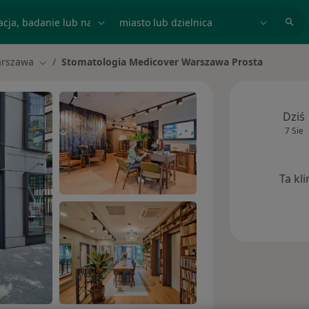
acja, badanie lub nazwisko
miasto lub dzielnica
rszawa
Stomatologia Medicover Warszawa Prosta
miasto
Zmień miasto
Dziś
7 Sie
Ta kl