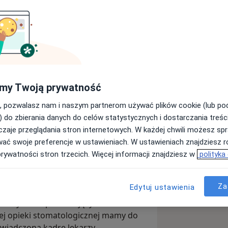
cover Warszawa Prosta
my Twoją prywatność
Wyślij wiadomość
, pozwalasz nam i naszym partnerom używać plików cookie (lub p
) do zbierania danych do celów statystycznych i dostarczania treśc
zaje przeglądania stron internetowych. W każdej chwili możesz spr
Adresy
Opinie
wać swoje preferencje w ustawieniach. W ustawieniach znajdziesz ró
prywatności stron trzecich. Więcej informacji znajdziesz w
polityka
Za
Edytuj ustawienia
zną z dostępem do wysokiej klasy
a wszystkich poszukujących
ej opieki stomatologicznej mamy do
świadczoną kadrę lekarzy