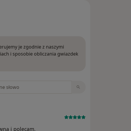
rujemy je zgodnie z naszymi
iach i sposobie obliczania gwiazdek
ięcej o opiniach
niach
awna i polecam.