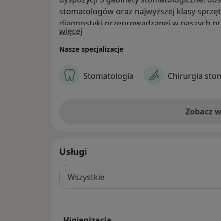
stomatologów oraz najwyższej klasy sprz
diagnostyki przeprowadzanej w naszych p
O nas
więcej
leczenie pod mikroskopem, RTG punktowe,
Oferowane usługi stomatologiczne dostępn
Nasze specjalizacje
również dla osób nie posiadających opieki
Stomatologia
Chirurgia sto
Zobacz w
Usługi
Wszystkie
Higienizacja