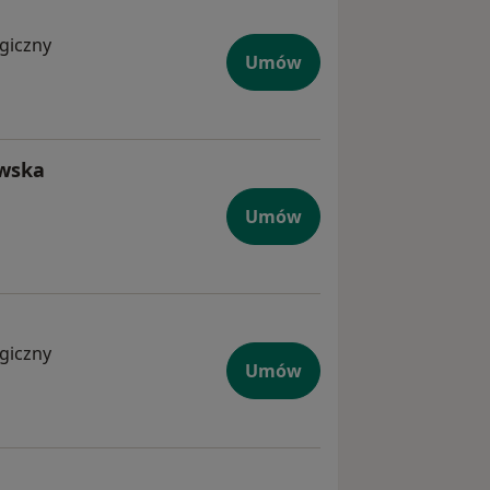
ogiczny
Umów
owska
Umów
ogiczny
Umów