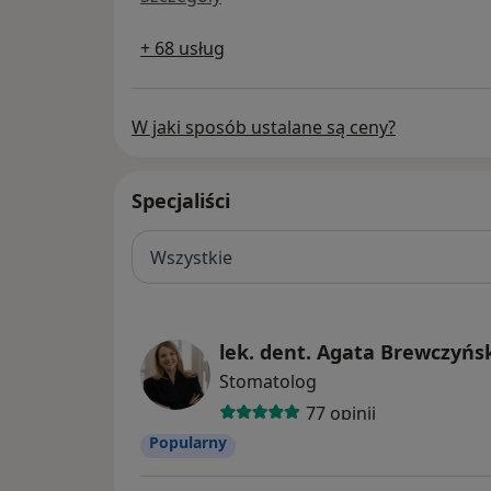
+ 68 usług
W jaki sposób ustalane są ceny?
Specjaliści
Wszystkie
lek. dent. Agata Brewczyń
Stomatolog
77 opinii
Popularny