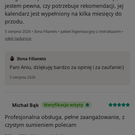
jestem pewna, czy potrzebuje rekomendacji, jej
kalendarz jest wypełniony na kilka miesięcy do
przodu.
5 sierpnia 2026
•
Ilona Filianets
•
pakiet higienizacyjny z instruktażem
•
w opinii użytkownika Anna Smorodska
zgłoś nadużycie
Ilona Filianets
Pani Aniu, dziękuję bardzo za opinię i za zaufanie:)
5 sierpnia 2026
Michał Bąk
Weryfikacja wizyty
M
Profesjonalna obsługa, pełne zaangażowanie, z
czystym sumieniem polecam
w opinii użytkownika Michał B