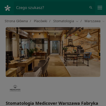
Me
Czego szukasz?
Strona Główna
Placówki
Stomatologia
Warszawa
Zmień miasto
Zm
Stomatologia Medicover Warszawa Fabryka