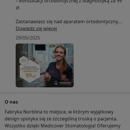
– konsultacji ortodontycznej z diagnostyką za 99
zł
Zastanawiasz się nad aparatem ortodontycznym?
A może od dawna myślisz o poprawie ustawienia
Dowiedz się więcej
zębów, ale nie wiesz, od czego zacząć? Pierwszym
29/05/2025
i najważniejszym krokiem jest wizyta u specjalisty,
który oceni stan Twojego uzębienia i zaproponuje
najlepsze możliwe rozwiązania.
Podczas wizyty specjalista:
• oceni stan Twojego uzębienia i zgryzu
• zaproponuje możliwe metody leczenia
dopasowane do Twoich potrzeb
• dobierze odpowiedni rodzaj aparatu
O nas
ortodontycznego
Fabryka Norblina to miejsce, w którym wyjątkowy
• jeśli będzie taka potrzeba – wykona diagnostykę
design spotyka się ze szczególną troską o pacjenta.
RTG, by precyzyjnie zaplanować leczenie
Wszystko dzięki Medicover Stomatologia! Oferujemy