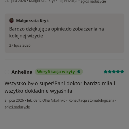
24 lipca 2026
•
Małgorzata Kryk
•
higienizacja
•
zgłoś nadużycie
Małgorzata Kryk
Bardzo dziękuję za opinie,do zobaczenia na
kolejnej wizycie
27 lipca 2026
Anhelina
Weryfikacja wizyty
A
Wszystko było super!Pani doktor bardzo miła i
wszytko dokładnie wyjaśniła
8 lipca 2026
•
lek. dent. Olha Nikolinko
•
Konsultacja stomatologiczna
•
w opinii użytkownika Anhelina
zgłoś nadużycie