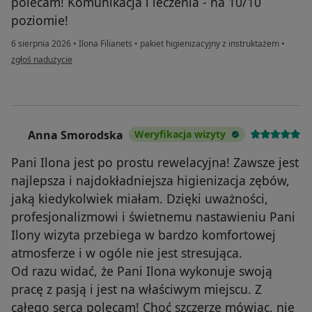
polecam! Komunikacja i leczenia - na 10/10
poziomie!
6 sierpnia 2026
•
Ilona Filianets
•
pakiet higienizacyjny z instruktażem
•
w opinii użytkownika aleksandara
zgłoś nadużycie
Anna Smorodska
Weryfikacja wizyty
A
Pani Ilona jest po prostu rewelacyjna! Zawsze jest
najlepsza i najdokładniejsza higienizacja zębów,
jaką kiedykolwiek miałam. Dzięki uważności,
profesjonalizmowi i świetnemu nastawieniu Pani
Ilony wizyta przebiega w bardzo komfortowej
atmosferze i w ogóle nie jest stresująca.
Od razu widać, że Pani Ilona wykonuje swoją
pracę z pasją i jest na właściwym miejscu. Z
całego serca polecam! Choć szczerze mówiąc, nie