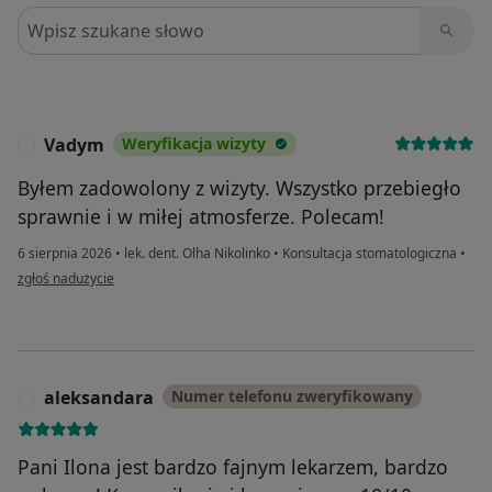
Szukaj w opiniach
Vadym
Weryfikacja wizyty
V
Byłem zadowolony z wizyty. Wszystko przebiegło
sprawnie i w miłej atmosferze. Polecam!
6 sierpnia 2026
•
lek. dent. Olha Nikolinko
•
Konsultacja stomatologiczna
•
w opinii użytkownika Vadym
zgłoś nadużycie
aleksandara
Numer telefonu zweryfikowany
A
Pani Ilona jest bardzo fajnym lekarzem, bardzo