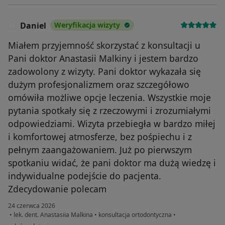
Daniel
Weryfikacja wizyty
D
Miałem przyjemność skorzystać z konsultacji u
Pani doktor Anastasii Malkiny i jestem bardzo
zadowolony z wizyty. Pani doktor wykazała się
dużym profesjonalizmem oraz szczegółowo
omówiła możliwe opcje leczenia. Wszystkie moje
pytania spotkały się z rzeczowymi i zrozumiałymi
odpowiedziami. Wizyta przebiegła w bardzo miłej
i komfortowej atmosferze, bez pośpiechu i z
pełnym zaangażowaniem. Już po pierwszym
spotkaniu widać, że pani doktor ma dużą wiedzę i
indywidualne podejście do pacjenta.
Zdecydowanie polecam
24 czerwca 2026
•
lek. dent. Anastasiia Malkina
•
konsultacja ortodontyczna
•
w opinii użytkownika Daniel