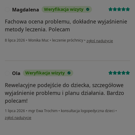
Magdalena
Weryfikacja wizyty
M
Fachowa ocena problemu, dokładne wyjaśnienie
metody leczenia. Polecam
w opinii użytkownika Magdal
8 lipca 2026
•
Monika Muc
•
leczenie próchnicy
•
zgłoś nadużycie
Ola
Weryfikacja wizyty
O
Rewelacyjne podejście do dziecka, szczegółowe
wyjaśnienie problemu i planu działania. Bardzo
polecam!
1 lipca 2026
•
mgr Ewa Trochim
•
konsultacja logopedyczna dzieci
•
w opinii użytkownika Ola
zgłoś nadużycie