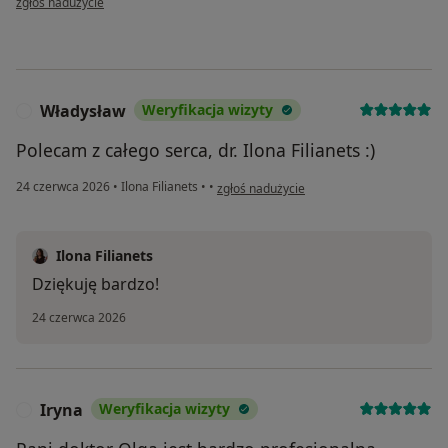
zgłoś nadużycie
Władysław
Weryfikacja wizyty
W
Polecam z całego serca, dr. Ilona Filianets :)
w opinii użytkownika Władysław
24 czerwca 2026
•
Ilona Filianets
•
•
zgłoś nadużycie
Ilona Filianets
Dziękuję bardzo!
24 czerwca 2026
Iryna
Weryfikacja wizyty
I