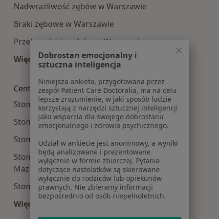
Nadwrażliwość zębów w Warszawie
Braki zębowe w Warszawie
Przebarwienia zębów w Warszawie
Dobrostan emocjonalny i
Więcej (15)
sztuczna inteligencja
Więcej w kategorii: Najczęście leczone choroby
Niniejsza ankieta, przygotowana przez
Centra medyczne Stomatologia w pobliżu
zespół Patient Care Doctoralia, ma na celu
lepsze zrozumienie, w jaki sposób ludzie
Stomatologia centra medyczne w Piasecznie
korzystają z narzędzi sztucznej inteligencji
jako wsparcia dla swojego dobrostanu
Stomatologia centra medyczne w Legionowie
emocjonalnego i zdrowia psychicznego.
Stomatologia centra medyczne w Pruszkowie
Udział w ankiecie jest anonimowy, a wyniki
będą analizowane i prezentowane
Stomatologia centra medyczne w Mińsku
wyłącznie w formie zbiorczej. Pytania
Mazowieckim
dotyczące nastolatków są skierowane
wyłącznie do rodziców lub opiekunów
Stomatologia centra medyczne w Markach
prawnych. Nie zbieramy informacji
bezpośrednio od osób niepełnoletnich.
Więcej (14)
Więcej w kategorii: Centra medyczne Stomatolo