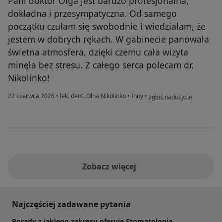
Pani doktor Olga jest bardzo profesjonalna,
dokładna i przesympatyczna. Od samego
początku czułam się swobodnie i wiedziałam, że
jestem w dobrych rękach. W gabinecie panowała
świetna atmosfera, dzięki czemu cała wizyta
minęła bez stresu. Z całego serca polecam dr.
Nikolinko!
w opinii użytkownika Iryna
22 czerwca 2026
•
lek. dent. Olha Nikolinko
•
Inny
•
zgłoś nadużycie
Zobacz więcej
Najczęściej zadawane pytania
Porady z jakiego zakresu oferuje Stomatologia