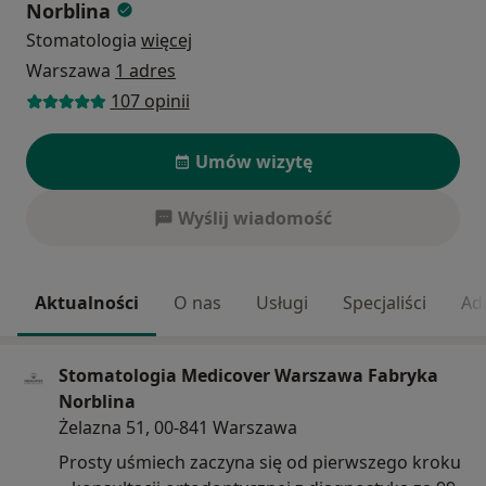
Norblina
Stomatologia
więcej
Warszawa
1 adres
107 opinii
Umów wizytę
Wyślij wiadomość
Aktualności
O nas
Usługi
Specjaliści
Ad
Stomatologia Medicover Warszawa Fabryka
Norblina
Żelazna 51, 00-841 Warszawa
Prosty uśmiech zaczyna się od pierwszego kroku