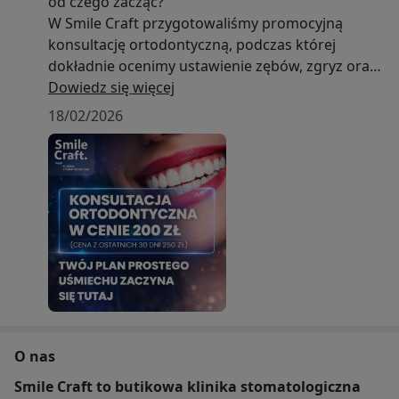
od czego zacząć?
W Smile Craft przygotowaliśmy promocyjną
konsultację ortodontyczną, podczas której
dokładnie ocenimy ustawienie zębów, zgryz oraz
możliwości leczenia.
Dowiedz się więcej
18/02/2026
Podczas wizyty:
• sprawdzimy czy leczenie ortodontyczne jest
potrzebne
• omówimy dostępne metody (aparat stały,
nakładki)
• wykonamy niezbędną diagnostykę (dodatkowo
płatna)
Dzięki temu jeszcze przed rozpoczęciem terapii
będziesz wiedzieć jak będzie wyglądało leczenie,
ile potrwa i jaki efekt możemy osiągnąć.
O nas
Smile Craft to butikowa klinika stomatologiczna
Promocyjna cena konsultacji: 200 zł