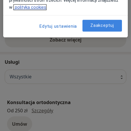
prywatności stron trzecich. Więcej informacji znajdziesz
Nasze specjalizacje
Pokaż wszystkie
w
polityka cookies
Chirurgia
Stomatologia
stomatologiczna
Zaakceptuj
Edytuj ustawienia
Zobacz więcej
Usługi
Wszystkie
Konsultacja ortodontyczna
konsultacja ortodontyczna
Od 250 zł
Szczegóły
Umów