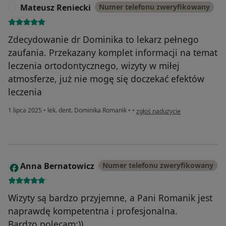
Mateusz Reniecki
Numer telefonu zweryfikowany
M
Zdecydowanie dr Dominika to lekarz pełnego
zaufania. Przekazany komplet informacji na temat
leczenia ortodontycznego, wizyty w miłej
atmosferze, już nie mogę się doczekać efektów
leczenia
w opinii użytkownika Mateusz Re
1 lipca 2025
•
lek. dent. Dominika Romanik
•
•
zgłoś nadużycie
Anna Bernatowicz
Numer telefonu zweryfikowany
A
Wizyty są bardzo przyjemne, a Pani Romanik jest
naprawdę kompetentna i profesjonalna.
Bardzo polecam:))