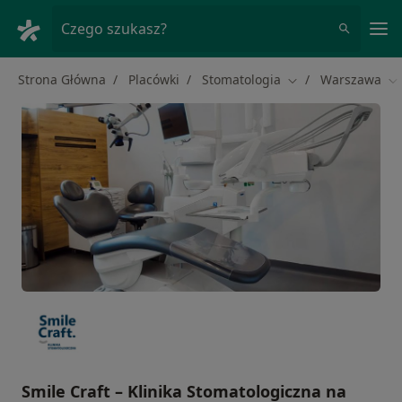
Me
Czego szukasz?
Strona Główna
Placówki
Stomatologia
Warszawa
Zmień miasto
Zm
Smile Craft – Klinika Stomatologiczna na