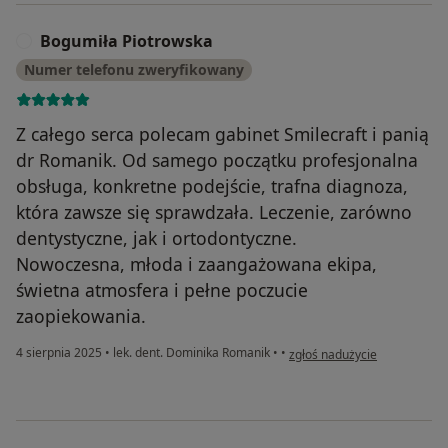
Bogumiła Piotrowska
B
Numer telefonu zweryfikowany
Z całego serca polecam gabinet Smilecraft i panią
dr Romanik. Od samego początku profesjonalna
obsługa, konkretne podejście, trafna diagnoza,
która zawsze się sprawdzała. Leczenie, zarówno
dentystyczne, jak i ortodontyczne.
Nowoczesna, młoda i zaangażowana ekipa,
świetna atmosfera i pełne poczucie
zaopiekowania.
w opinii użytkownika Bogumi
4 sierpnia 2025
•
lek. dent. Dominika Romanik
•
•
zgłoś nadużycie