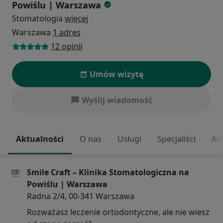
Powiślu | Warszawa
Stomatologia
więcej
Warszawa
1 adres
12 opinii
Umów wizytę
Wyślij wiadomość
Aktualności
O nas
Usługi
Specjaliści
Ad
Smile Craft – Klinika Stomatologiczna na
Powiślu | Warszawa
Radna 2/4, 00-341 Warszawa
Rozważasz leczenie ortodontyczne, ale nie wiesz