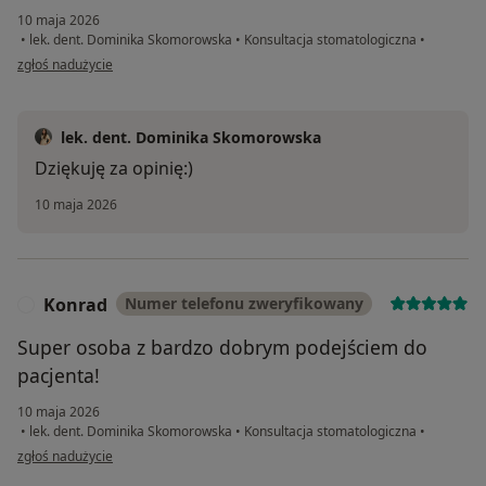
10 maja 2026
•
lek. dent. Dominika Skomorowska
•
Konsultacja stomatologiczna
•
w opinii użytkownika EM
zgłoś nadużycie
lek. dent. Dominika Skomorowska
Dziękuję za opinię:)
10 maja 2026
Konrad
Numer telefonu zweryfikowany
K
Super osoba z bardzo dobrym podejściem do
pacjenta!
10 maja 2026
•
lek. dent. Dominika Skomorowska
•
Konsultacja stomatologiczna
•
w opinii użytkownika Konrad
zgłoś nadużycie