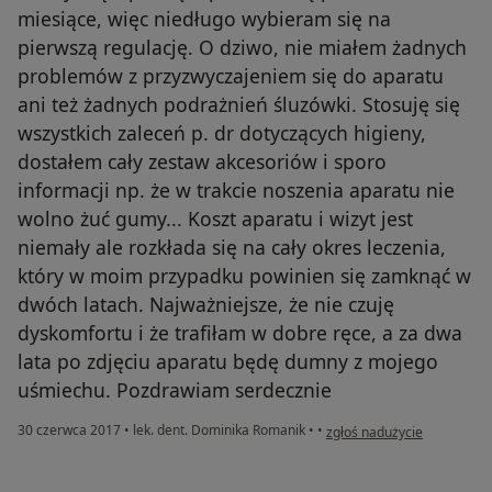
miesiące, więc niedługo wybieram się na
pierwszą regulację. O dziwo, nie miałem żadnych
problemów z przyzwyczajeniem się do aparatu
ani też żadnych podrażnień śluzówki. Stosuję się
wszystkich zaleceń p. dr dotyczących higieny,
dostałem cały zestaw akcesoriów i sporo
informacji np. że w trakcie noszenia aparatu nie
wolno żuć gumy... Koszt aparatu i wizyt jest
niemały ale rozkłada się na cały okres leczenia,
który w moim przypadku powinien się zamknąć w
dwóch latach. Najważniejsze, że nie czuję
dyskomfortu i że trafiłam w dobre ręce, a za dwa
lata po zdjęciu aparatu będę dumny z mojego
uśmiechu. Pozdrawiam serdecznie
w opinii użytkownika Konto 
30 czerwca 2017
•
lek. dent. Dominika Romanik
•
•
zgłoś nadużycie