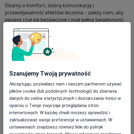
Dbamy o komfort, dobrą komunikację i
przewidywalność efektów leczenia – zależy nam, aby
pacjent czuł się bezpiecznie i miał pełną świadomość
każdego etapu terapii.
Lokalizacja i dojazd
Klinika znajduje się na Powiślu w Warszawie, z
wygodnym dojazdem zarówno samochodem, jak i
komunikacją miejską.
Bezpośrednio przed budynkiem dostępne są publiczne
Szanujemy Twoją prywatność
miejsca parkingowe, co ułatwia komfortowy dostęp do
Akceptując, pozwalasz nam i naszym partnerom używać
wizyty.
plików cookie (lub podobnych technologii) do zbierania
Jeśli szukasz stomatologa na Powiślu w Warszawie,
danych do celów statystycznych i dostarczania treści w
który łączy nowoczesne leczenie z indywidualnym
oparciu o Twoje zwyczaje przeglądania stron
podejściem – zapraszamy do Smile Craft.
internetowych. W każdej chwili możesz sprawdzić i
zaktualizować swoje preferencje w ustawieniach. W
O nas
więcej
ustawieniach znajdziesz również linki do polityk