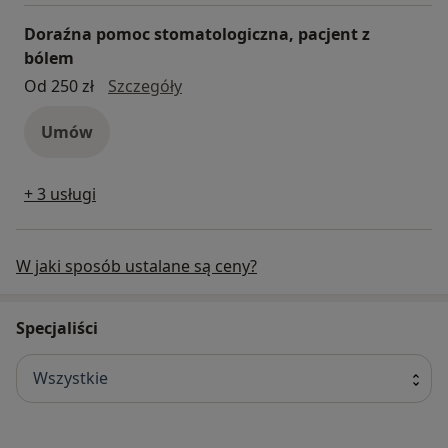
Doraźna pomoc stomatologiczna, pacjent z
bólem
doraźna pomoc stomatologiczna, p
Od 250 zł
Szczegóły
Umów
+ 3 usługi
W jaki sposób ustalane są ceny?
Specjaliści
Wszystkie