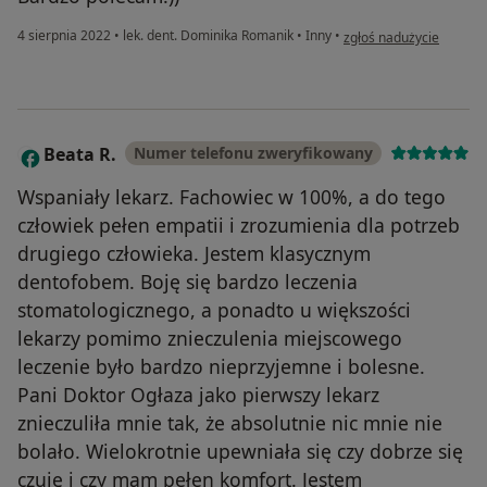
w opinii użytkownika A
4 sierpnia 2022
•
lek. dent. Dominika Romanik
•
Inny
•
zgłoś nadużycie
Beata R.
Numer telefonu zweryfikowany
B
Wspaniały lekarz. Fachowiec w 100%, a do tego
człowiek pełen empatii i zrozumienia dla potrzeb
drugiego człowieka. Jestem klasycznym
dentofobem. Boję się bardzo leczenia
stomatologicznego, a ponadto u większości
lekarzy pomimo znieczulenia miejscowego
leczenie było bardzo nieprzyjemne i bolesne.
Pani Doktor Ogłaza jako pierwszy lekarz
znieczuliła mnie tak, że absolutnie nic mnie nie
bolało. Wielokrotnie upewniała się czy dobrze się
czuję i czy mam pełen komfort. Jestem