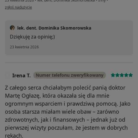
23 kwietnia 2026
•
lek. dent. Dominika Skomorowska
•
Inny
•
w opinii użytkownika K.
zgłoś nadużycie
lek. dent. Dominika Skomorowska
Dziękuję za opinię;)
23 kwietnia 2026
Irena T.
Numer telefonu zweryfikowany
I
Z całego serca chciałabym polecić panią doktor
Martę Ogłazę, która okazała się dla mnie
ogromnym wsparciem i prawdziwą pomocą. Jako
osoba starsza miałam wiele obaw – zarówno
zdrowotnych, jak i finansowych – jednak już od
pierwszej wizyty poczułam, że jestem w dobrych
rękach.