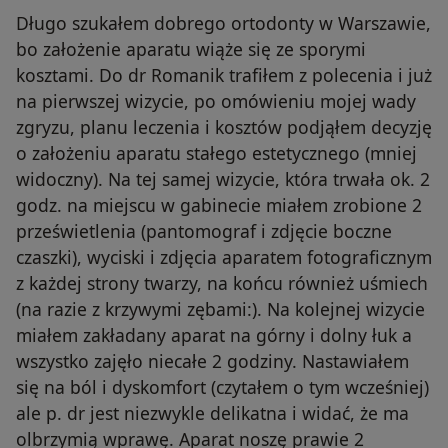
Długo szukałem dobrego ortodonty w Warszawie,
bo założenie aparatu wiąże się ze sporymi
kosztami. Do dr Romanik trafiłem z polecenia i już
na pierwszej wizycie, po omówieniu mojej wady
zgryzu, planu leczenia i kosztów podjąłem decyzję
o założeniu aparatu stałego estetycznego (mniej
widoczny). Na tej samej wizycie, która trwała ok. 2
godz. na miejscu w gabinecie miałem zrobione 2
prześwietlenia (pantomograf i zdjęcie boczne
czaszki), wyciski i zdjęcia aparatem fotograficznym
z każdej strony twarzy, na końcu również uśmiech
(na razie z krzywymi zębami:). Na kolejnej wizycie
miałem zakładany aparat na górny i dolny łuk a
wszystko zajęło niecałe 2 godziny. Nastawiałem
się na ból i dyskomfort (czytałem o tym wcześniej)
ale p. dr jest niezwykle delikatna i widać, że ma
olbrzymią wprawę. Aparat noszę prawie 2