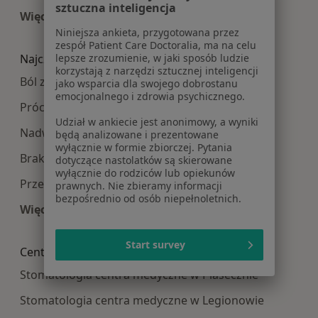
sztuczna inteligencja
Więcej (15)
Więcej w kategorii: Najpopularniesze centra m
Niniejsza ankieta, przygotowana przez
zespół Patient Care Doctoralia, ma na celu
lepsze zrozumienie, w jaki sposób ludzie
Najczęście leczone choroby
korzystają z narzędzi sztucznej inteligencji
Ból zęba w Warszawie
jako wsparcia dla swojego dobrostanu
emocjonalnego i zdrowia psychicznego.
Próchnica w Warszawie
Udział w ankiecie jest anonimowy, a wyniki
Nadwrażliwość zębów w Warszawie
będą analizowane i prezentowane
wyłącznie w formie zbiorczej. Pytania
Braki zębowe w Warszawie
dotyczące nastolatków są skierowane
wyłącznie do rodziców lub opiekunów
Przebarwienia zębów w Warszawie
prawnych. Nie zbieramy informacji
bezpośrednio od osób niepełnoletnich.
Więcej (15)
Więcej w kategorii: Najczęście leczone choroby
Start survey
Centra medyczne Stomatologia w pobliżu
Stomatologia centra medyczne w Piasecznie
Stomatologia centra medyczne w Legionowie