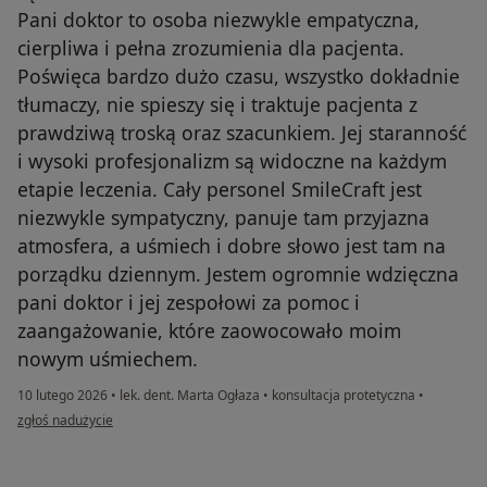
Pani doktor to osoba niezwykle empatyczna,
cierpliwa i pełna zrozumienia dla pacjenta.
Poświęca bardzo dużo czasu, wszystko dokładnie
tłumaczy, nie spieszy się i traktuje pacjenta z
prawdziwą troską oraz szacunkiem. Jej staranność
i wysoki profesjonalizm są widoczne na każdym
etapie leczenia. Cały personel SmileCraft jest
niezwykle sympatyczny, panuje tam przyjazna
atmosfera, a uśmiech i dobre słowo jest tam na
porządku dziennym. Jestem ogromnie wdzięczna
pani doktor i jej zespołowi za pomoc i
zaangażowanie, które zaowocowało moim
nowym uśmiechem.
10 lutego 2026
•
lek. dent. Marta Ogłaza
•
konsultacja protetyczna
•
w opinii użytkownika Irena T.
zgłoś nadużycie