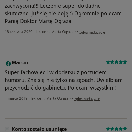
zachwycona!!! Leczenie super dokładne i
skuteczne. Już się nie boję :) Ogromnie polecam
Panią Doktor Martę Ogłaza.
w opinii użytkownika Beata R.
18 czerwca 2020
•
lek. dent. Marta Ogłaza
•
•
zgłoś nadużycie
Marcin
M
Super fachowiec i w dodatku z poczuciem
humoru. Zna się nie tylko na zębach. Uwielbiam
przychodzić do gabinetu. Polecam wszystkim!
w opinii użytkownika Marcin
4 marca 2019
•
lek. dent. Marta Ogłaza
•
•
zgłoś nadużycie
Konto zostało usunięte