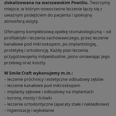
zlokalizowana na warszawskim Powiślu.
Tworzymy
miejsce, w którym nowoczesne leczenie łączy się z
Twój prosty i zdrowy uśmiech zaczyna się od
uważnym podejściem do pacjenta i spokojną
pierwszego kroku — zapraszamy na wizytę w
atmosferą wizyty.
Smile Craft.
Oferujemy kompleksową opiekę stomatologiczną – od
profilaktyki i leczenia zachowawczego, przez leczenie
kanałowe pod mikroskopem, po implantologię,
protetykę i ortodoncję. Każdy plan leczenia
przygotowujemy indywidualnie, jasno omawiając jego
przebieg oraz koszty.
W Smile Craft wykonujemy m.in.:
– leczenie próchnicy i estetyczne odbudowy zębów
– leczenie kanałowe pod mikroskopem
– implanty zębowe i odbudowy na implantach
– korony, mosty i licówki
– leczenie ortodontyczne (aparaty stałe i nakładkowe)
– higienizację i wybielanie