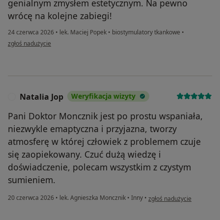
genialnym zmysłem estetycznym. Na pewno
wrócę na kolejne zabiegi!
24 czerwca 2026
•
lek. Maciej Popek
•
biostymulatory tkankowe
•
w opinii użytkownika Dorota
zgłoś nadużycie
Natalia Jop
Weryfikacja wizyty
N
Pani Doktor Moncznik jest po prostu wspaniała,
niezwykle emaptyczna i przyjazna, tworzy
atmosferę w której człowiek z problemem czuje
się zaopiekowany. Czuć dużą wiedzę i
doświadczenie, polecam wszystkim z czystym
sumieniem.
w opinii użytkownika Natal
20 czerwca 2026
•
lek. Agnieszka Moncznik
•
Inny
•
zgłoś nadużycie