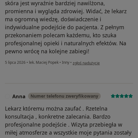
skóra jest wyraźnie bardziej nawilżona,
promienna i wygląda zdrowiej. Widać, że lekarz
ma ogromną wiedzę, doświadczenie i
indywidualne podejście do pacjenta. Z pełnym
przekonaniem polecam każdemu, kto szuka
profesjonalnej opieki i naturalnych efektów. Na
pewno wrócę na kolejne zabiegi!
w opinii użytkownika Anna Zawadzka 
5 lipca 2026
•
lek. Maciej Popek
•
Inny
•
zgłoś nadużycie
Anna
Numer telefonu zweryfikowany
A
Lekarz któremu można zaufać . Rzetelna
konsultacja , konkretne zalecania. Bardzo
profesjonalne podejście . Wizyta przebiegła w
miłej atmosferze a wszystkie moje pytania zostały