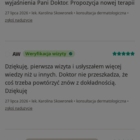
wyjaśnienia Pani Doktor. Propozycja nowej terapii
27 lipca 2026
•
lek. Karolina Skowronek
•
konsultacja dermatologiczna
•
w opinii użytkownika Eugenia
zgłoś nadużycie
AW
Weryfikacja wizyty
A
Dziękuję, pierwsza wizyta i usłyszałem więcej
wiedzy niż u innych. Doktor nie przeszkadza, że
coś trzeba powtórzyć znów z dokładnością.
Dziękuję
27 lipca 2026
•
lek. Karolina Skowronek
•
konsultacja dermatologiczna
•
w opinii użytkownika AW
zgłoś nadużycie