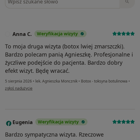
Anna C.
Weryfikacja wizyty
A
To moja druga wizyta (botox lwiej zmarszczki).
Bardzo polecam panią Agnieszkę. Profesjonalne i
życzliwe podejście do pacjenta. Bardzo dobry
efekt wizyt. Będę wracać.
5 sierpnia 2026
•
lek. Agnieszka Moncznik
•
Botox - toksyna botulinowa
•
w opinii użytkownika Anna C.
zgłoś nadużycie
Eugenia
Weryfikacja wizyty
E
Bardzo sympatyczna wizyta. Rzeczowe