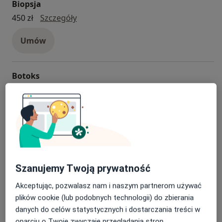
Biopsja
biopsja
450 zł
Szczegóły
Umów
Botoks
Botoks
Od 400 zł
Szczegóły
Umów
Elektrokoagulacja
elektrokoagulacja
Od 350 zł
Szczegóły
Szanujemy Twoją prywatność
Umów
Akceptując, pozwalasz nam i naszym partnerom używać
plików cookie (lub podobnych technologii) do zbierania
danych do celów statystycznych i dostarczania treści w
Konsultacja chirurgiczna
oparciu o Twoje zwyczaje przeglądania stron