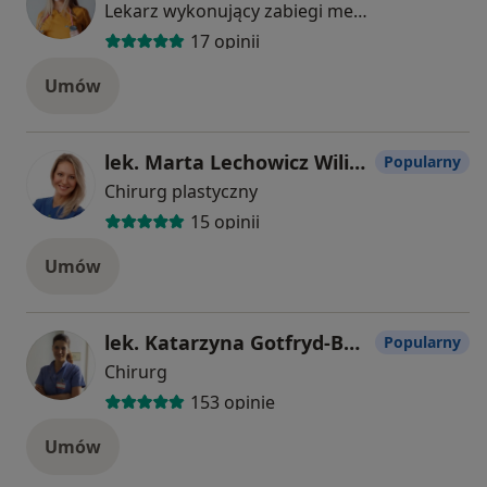
Lekarz wykonujący zabiegi medycyny estetycznej, W trakcie specjalizacji (Lekarz rodzinny), Lekarz pierwszego kontaktu
17 opinii
Umów
lek. Marta Lechowicz Wilińska
Popularny
Chirurg plastyczny
15 opinii
Umów
lek. Katarzyna Gotfryd-Bugajska
Popularny
Chirurg
153 opinie
Umów