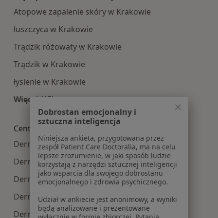
Atopowe zapalenie skóry w Krakowie
łuszczyca w Krakowie
Trądzik różowaty w Krakowie
Trądzik w Krakowie
łysienie w Krakowie
Więcej (15)
Więcej w kategorii: Najczęście leczone choroby
Dobrostan emocjonalny i
sztuczna inteligencja
Centra medyczne Dermatologia w pobliżu
Niniejsza ankieta, przygotowana przez
Dermatologia centra medyczne w Bochni
zespół Patient Care Doctoralia, ma na celu
lepsze zrozumienie, w jaki sposób ludzie
Dermatologia centra medyczne w Skawinie
korzystają z narzędzi sztucznej inteligencji
jako wsparcia dla swojego dobrostanu
Dermatologia centra medyczne w Wieliczce
emocjonalnego i zdrowia psychicznego.
Dermatologia centra medyczne w Myślenicach
Udział w ankiecie jest anonimowy, a wyniki
będą analizowane i prezentowane
Dermatologia centra medyczne w Olkuszu
wyłącznie w formie zbiorczej. Pytania