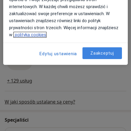
Konsultacja chirurgiczna
300 zł
Szczegóły
internetowych. W każdej chwili możesz sprawdzić i
zaktualizować swoje preferencje w ustawieniach. W
Umów
ustawieniach znajdziesz również linki do polityk
prywatności stron trzecich. Więcej informacji znajdziesz
w
polityka cookies
Konsultacja dermatologiczna
konsultacja dermatologiczna
300 zł - 350 zł
Szczegóły
Zaakceptuj
Edytuj ustawienia
Umów
+ 129 usług
W jaki sposób ustalane są ceny?
Specjaliści