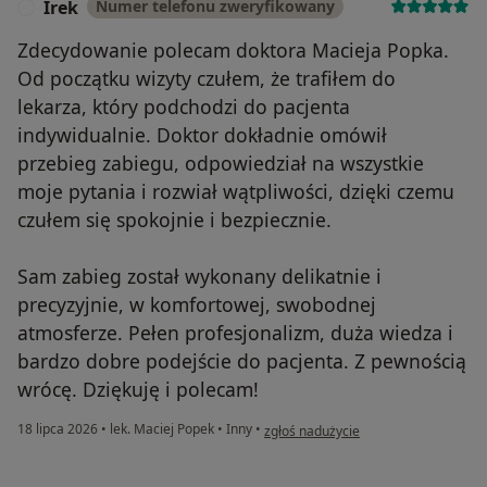
Irek
Numer telefonu zweryfikowany
I
Zdecydowanie polecam doktora Macieja Popka.
Od początku wizyty czułem, że trafiłem do
lekarza, który podchodzi do pacjenta
indywidualnie. Doktor dokładnie omówił
przebieg zabiegu, odpowiedział na wszystkie
moje pytania i rozwiał wątpliwości, dzięki czemu
czułem się spokojnie i bezpiecznie.
Sam zabieg został wykonany delikatnie i
precyzyjnie, w komfortowej, swobodnej
atmosferze. Pełen profesjonalizm, duża wiedza i
bardzo dobre podejście do pacjenta. Z pewnością
wrócę. Dziękuję i polecam!
w opinii użytkownika Irek
18 lipca 2026
•
lek. Maciej Popek
•
Inny
•
zgłoś nadużycie