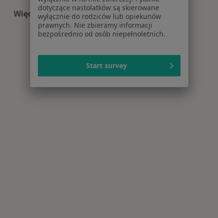
dotyczące nastolatków są skierowane
Więcej (13)
wyłącznie do rodziców lub opiekunów
Więcej w kategorii: Centra medyczne Dermatolo
prawnych. Nie zbieramy informacji
bezpośrednio od osób niepełnoletnich.
Start survey