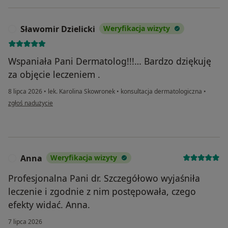
Sławomir Dzielicki
Weryfikacja wizyty
S
Wspaniała Pani Dermatolog!!!… Bardzo dziękuję
za objęcie leczeniem .
8 lipca 2026
•
lek. Karolina Skowronek
•
konsultacja dermatologiczna
•
w opinii użytkownika Sławomir Dzielicki
zgłoś nadużycie
Anna
Weryfikacja wizyty
A
Profesjonalna Pani dr. Szczegółowo wyjaśniła
leczenie i zgodnie z nim postępowała, czego
efekty widać. Anna.
7 lipca 2026