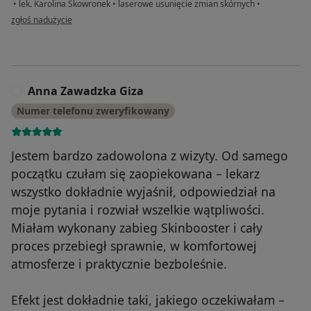
•
lek. Karolina Skowronek
•
laserowe usunięcie zmian skórnych
•
w opinii użytkownika Anna
zgłoś nadużycie
Anna Zawadzka Giza
A
Numer telefonu zweryfikowany
Jestem bardzo zadowolona z wizyty. Od samego
początku czułam się zaopiekowana – lekarz
wszystko dokładnie wyjaśnił, odpowiedział na
moje pytania i rozwiał wszelkie wątpliwości.
Miałam wykonany zabieg Skinbooster i cały
proces przebiegł sprawnie, w komfortowej
atmosferze i praktycznie bezboleśnie.
Efekt jest dokładnie taki, jakiego oczekiwałam –