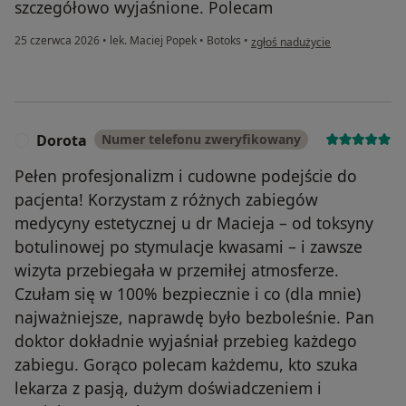
szczegółowo wyjaśnione. Polecam
w opinii użytkownika Anna
25 czerwca 2026
•
lek. Maciej Popek
•
Botoks
•
zgłoś nadużycie
Dorota
Numer telefonu zweryfikowany
D
Pełen profesjonalizm i cudowne podejście do
pacjenta! Korzystam z różnych zabiegów
medycyny estetycznej u dr Macieja – od toksyny
botulinowej po stymulacje kwasami – i zawsze
wizyta przebiegała w przemiłej atmosferze.
Czułam się w 100% bezpiecznie i co (dla mnie)
najważniejsze, naprawdę było bezboleśnie. Pan
doktor dokładnie wyjaśniał przebieg każdego
zabiegu. Gorąco polecam każdemu, kto szuka
lekarza z pasją, dużym doświadczeniem i