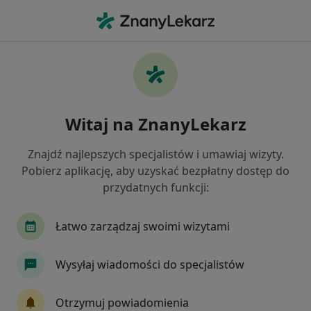
Me
Okulistyka • Pionki, mazowieckie
Filtry
• 1
Mapa
Okulistyka placówki w Pionkach
Witaj na ZnanyLekarz
Jak działają wyniki wyszukiwania
Znajdź najlepszych specjalistów i umawiaj wizyty.
Pobierz aplikację, aby uzyskać bezpłatny dostęp do
przydatnych funkcji:
Łatwo zarządzaj swoimi wizytami
Wysyłaj wiadomości do specjalistów
OCHO - Ośrodki Chirurgii Oka Prof.
Zbigniewa Zagórskiego
Otrzymuj powiadomienia