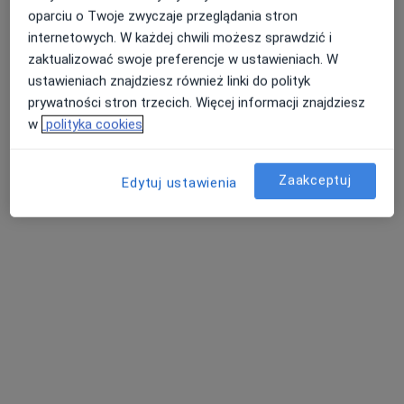
·
Więcej
Okulistyka, Stomatologia, Interna
oparciu o Twoje zwyczaje przeglądania stron
0 opinii
internetowych. W każdej chwili możesz sprawdzić i
Zawilcowa 23, Kozienice
•
Mapa
zaktualizować swoje preferencje w ustawieniach. W
ustawieniach znajdziesz również linki do polityk
Brak dostępnych specjalistów z wolnymi terminami w tym centrum medycznym.
prywatności stron trzecich. Więcej informacji znajdziesz
w
polityka cookies
Pokaż profil
Zaakceptuj
Edytuj ustawienia
Samodzielny Publiczny Zespół Zakładów
Opieki Zdrowotnej w Pionkach
·
Więcej
Okulistyka, Ginekologia, Stomatologia