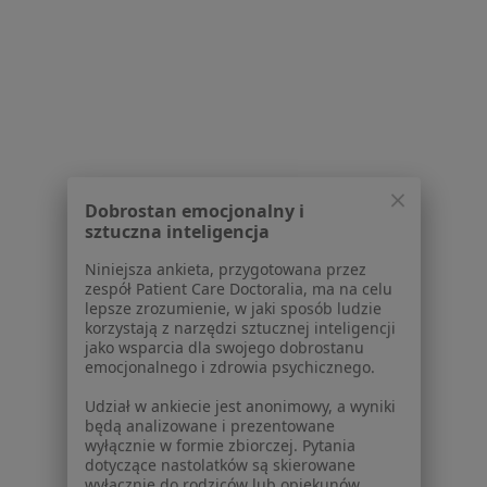
Dla pacjentów
Lekarze
Placówki medyczne
Pytania i odpowiedzi
Usługi i zabiegi
Choroby
Dobrostan emocjonalny i
Pomoc
sztuczna inteligencja
Aplikacje mobilne
Niniejsza ankieta, przygotowana przez
Blog dla pacjentów
zespół Patient Care Doctoralia, ma na celu
lepsze zrozumienie, w jaki sposób ludzie
Dla profesjonalistów
korzystają z narzędzi sztucznej inteligencji
jako wsparcia dla swojego dobrostanu
Cennik
emocjonalnego i zdrowia psychicznego.
Dla lekarzy
Udział w ankiecie jest anonimowy, a wyniki
Dla placówek medycznych
będą analizowane i prezentowane
Noa Notes
nowość
wyłącznie w formie zbiorczej. Pytania
Baza wiedzy
dotyczące nastolatków są skierowane
wyłącznie do rodziców lub opiekunów
Centrum Pomocy dla Specjalisty