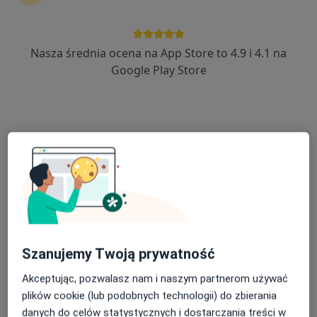
·
Więcej
Okulistyka, Anestezjologia, Chirurgia
39 opinii
Al. Jana Pawła II 14, Zwoleń
•
Mapa
Nasza średnia ocena na App Store to 4.9 i 4.1 na
Konsultacja okulistyczna
Google Play Store
Brak dostępnych specjalistów z wolnymi terminami w tym centrum medycznym.
Pokaż profil
Szanujemy Twoją prywatność
Akceptując, pozwalasz nam i naszym partnerom używać
Indywidualna Specjalistyczna Praktyka
plików cookie (lub podobnych technologii) do zbierania
Lekarska
danych do celów statystycznych i dostarczania treści w