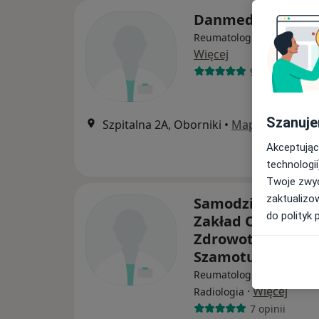
Danmed
Reumatologia, Interna, O
Więcej
9 opinii
Szanuje
Szpitalna 2A, Oborniki
•
Mapa
Akceptując
technologii
Twoje zwyc
zaktualizo
Samodzielny Publ
do polityk 
Zakład Opieki
Zdrowotnej w
Szamotułach
Reumatologia, Chirurgia,
·
Więcej
Radiologia
7 opinii