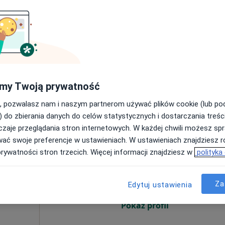
Dziś
Jutro
Sob,
Ndz,
6 Sie
7 Sie
8 Sie
9 Sie
·
rtopedia
Umawianie online nie jest dostępne
Pokaż profil
my Twoją prywatność
, pozwalasz nam i naszym partnerom używać plików cookie (lub p
) do zbierania danych do celów statystycznych i dostarczania treśc
zaje przeglądania stron internetowych. W każdej chwili możesz spr
wać swoje preferencje w ustawieniach. W ustawieniach znajdziesz ró
iczny
Dziś
Jutro
Sob,
Ndz,
prywatności stron trzecich. Więcej informacji znajdziesz w
polityka
6 Sie
7 Sie
8 Sie
9 Sie
Za
Edytuj ustawienia
Umawianie online nie jest dostępne
Pokaż profil