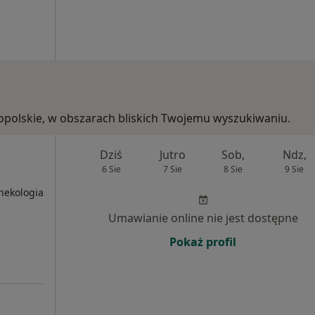
lkopolskie, w obszarach bliskich Twojemu wyszukiwaniu.
Dziś
Jutro
Sob,
Ndz,
6 Sie
7 Sie
8 Sie
9 Sie
nekologia
Umawianie online nie jest dostępne
Pokaż profil