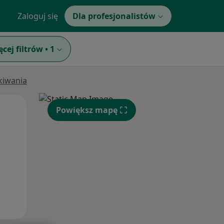
Zaloguj się
Dla profesjonalistów
ęcej filtrów
•
1
ukiwania
Pon,
Wt,
Śr,
Powiększ mapę
10 Sie
11 Sie
12 Sie