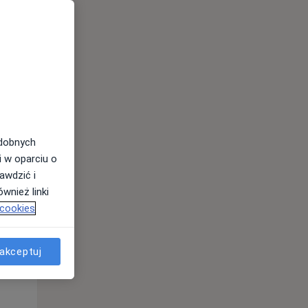
Pon,
Wt,
Śr,
10 Sie
11 Sie
12 Sie
odobnych
i w oparciu o
awdzić i
wnież linki
Pon,
Wt,
Śr,
 cookies
10 Sie
11 Sie
12 Sie
akceptuj