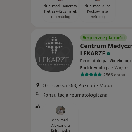
dr n. med. Honorata
dr n. med. Alina
Pietrzak-Kaczmarek
Podkowińska
reumatolog
nefrolog
Bezpieczne płatności
Centrum Medycz
LEKARZE
Reumatologia, Ginekologi
·
Więcej
Endokrynologia
2566 opinii
Ostrowska 363, Poznań
•
Mapa
Konsultacja reumatologiczna
dr n. med.
Aleksandra
Kołczewska