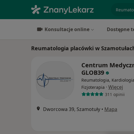
specjaliz
Konsultacje online
Dostępne t
Reumatologia placówki w Szamotułac
Centrum Medycz
GLOB39
Reumatologia, Kardiologia
·
Więcej
Fizjoterapia
311 opinii
Dworcowa 39, Szamotuły
•
Mapa