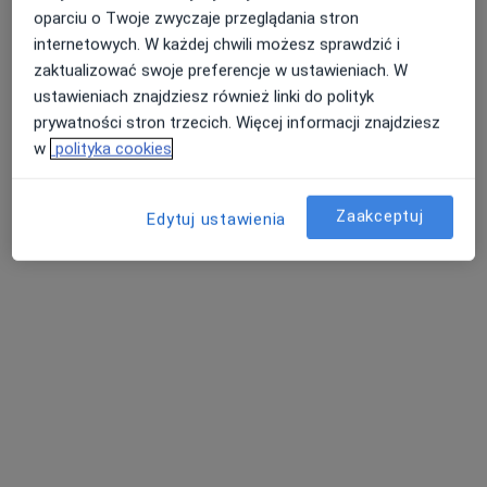
oparciu o Twoje zwyczaje przeglądania stron
Schinzla 13, Sandomierz
•
Mapa
internetowych. W każdej chwili możesz sprawdzić i
Brak dostępnych specjalistów z wolnymi terminami w tym centrum medycznym.
zaktualizować swoje preferencje w ustawieniach. W
ustawieniach znajdziesz również linki do polityk
Pokaż profil
prywatności stron trzecich. Więcej informacji znajdziesz
w
polityka cookies
Zaakceptuj
Edytuj ustawienia
Przychodnia Medycyny Pracy i Medycyny
Rodzinnej Medical w Sandomierzu
Reumatologia, Interna
Dobkiewicza 10, Sandomierz
•
Mapa