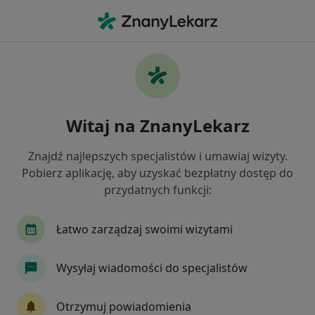
Me
Reumatologia • Sandomierz, świętokrzyskie
Filtry
• 1
Mapa
Reumatologia placówki w Sandomierzu
Witaj na ZnanyLekarz
Jak działają wyniki wyszukiwania
Znajdź najlepszych specjalistów i umawiaj wizyty.
Pobierz aplikację, aby uzyskać bezpłatny dostęp do
przydatnych funkcji:
Łatwo zarządzaj swoimi wizytami
Wysyłaj wiadomości do specjalistów
Wojewódzki Szpital im. Zofii z Zamoyskich
Tarnowskiej w Tarnobrzegu
Otrzymuj powiadomienia