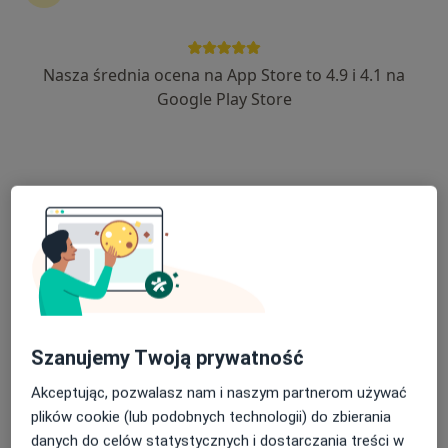
·
Więcej
Reumatologia, Interna, Chirurgia
12 opinii
Szpitalna 1, Tarnobrzeg
•
Mapa
Nasza średnia ocena na App Store to 4.9 i 4.1 na
Brak dostępnych specjalistów z wolnymi terminami w tym centrum medycznym.
Google Play Store
Pokaż profil
Szanujemy Twoją prywatność
Samodzielny Publiczny Zespół Zakładów
Opieki Zdrowotnej w Sandomierzu
Akceptując, pozwalasz nam i naszym partnerom używać
·
Więcej
Reumatologia, Interna, Chirurgia
plików cookie (lub podobnych technologii) do zbierania
17 opinii
danych do celów statystycznych i dostarczania treści w