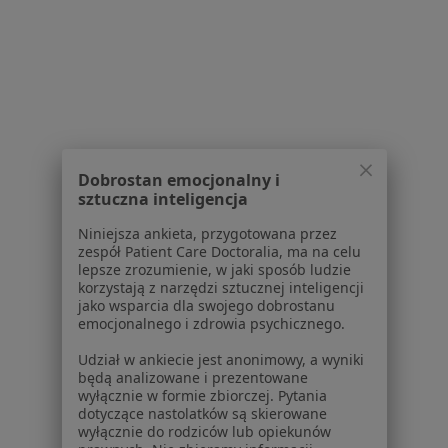
Dla pacjentów
Lekarze
Placówki medyczne
Pytania i odpowiedzi
Usługi i zabiegi
Choroby
Dobrostan emocjonalny i
Pomoc
sztuczna inteligencja
Aplikacje mobilne
Blog dla pacjentów
Niniejsza ankieta, przygotowana przez
zespół Patient Care Doctoralia, ma na celu
lepsze zrozumienie, w jaki sposób ludzie
Dla profesjonalistów
korzystają z narzędzi sztucznej inteligencji
jako wsparcia dla swojego dobrostanu
Cennik
emocjonalnego i zdrowia psychicznego.
Dla lekarzy
Dla placówek medycznych
Udział w ankiecie jest anonimowy, a wyniki
będą analizowane i prezentowane
Noa Notes
nowość
wyłącznie w formie zbiorczej. Pytania
Baza wiedzy
dotyczące nastolatków są skierowane
Centrum Pomocy dla Specjalisty
wyłącznie do rodziców lub opiekunów