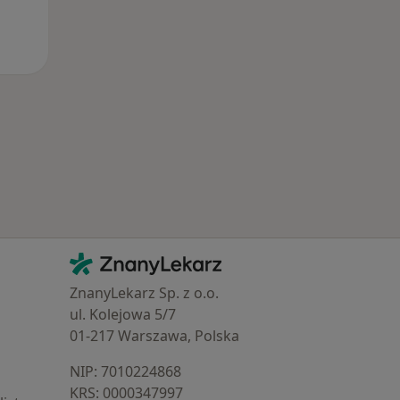
Kontakt
ZnanyLekarz - Strona główna
ZnanyLekarz Sp. z o.o.
ul. Kolejowa 5/7
01-217 Warszawa, Polska
NIP: ⁠7010224868
KRS: ⁠0000347997