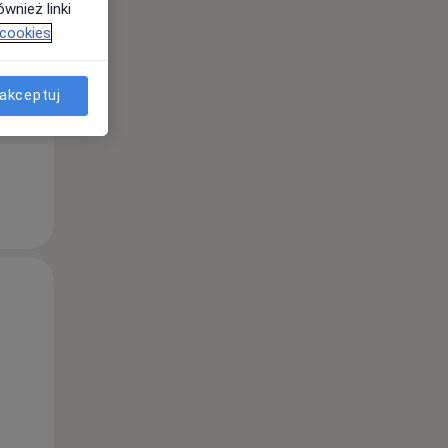
wnież linki
Śr,
Czw,
Pt,
 cookies
12 Sie
13 Sie
14 Sie
akceptuj
Śr,
Czw,
Pt,
12 Sie
13 Sie
14 Sie