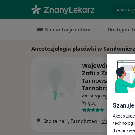
specjaliz
Konsultacje online
Dostępne t
Anestezjologia placówki w Sandomier
Wojewódzki Szpit
Zofii z Zamoyskic
Tarnowskiej w
Tarnobrzegu
Anestezjologia, Interna, C
Więcej
Szanuje
12 opinii
Akceptując
Szpitalna 1, Tarnobrzeg
•
Mapa
technologii
Twoje zwyc