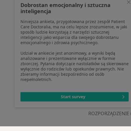
profesjonalistów, których dane
Pomoc
Dobrostan emocjonalny i sztuczna
pozyskaliśmy samodzielnie
Aplika
inteligencja
Polityka cookies
Blog d
Niniejsza ankieta, przygotowana przez zespół Patient
Jak działają wyniki wyszukiwania
Care Doctoralia, ma na celu lepsze zrozumienie, w jaki
Dostępność
sposób ludzie korzystają z narzędzi sztucznej
O nas
inteligencji jako wsparcia dla swojego dobrostanu
emocjonalnego i zdrowia psychicznego.
Praca
Rekrutujemy!
Partnerzy
Udział w ankiecie jest anonimowy, a wyniki będą
Centrum prasowe
analizowane i prezentowane wyłącznie w formie
zbiorczej. Pytania dotyczące nastolatków są skierowane
Kontakt
wyłącznie do rodziców lub opiekunów prawnych. Nie
zbieramy informacji bezpośrednio od osób
niepełnoletnich.
otwiera się w now
otwiera s
o
Polska
,
Türkiye
,
España
,
Start survey
ROZPORZĄDZENIE (UE