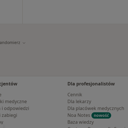
andomierz
 miasto
Zmień miasto
cjentów
Dla profesjonalistów
e
Cennik
ki medyczne
Dla lekarzy
a i odpowiedzi
Dla placówek medycznych
i zabiegi
Noa Notes
nowość
by
Baza wiedzy