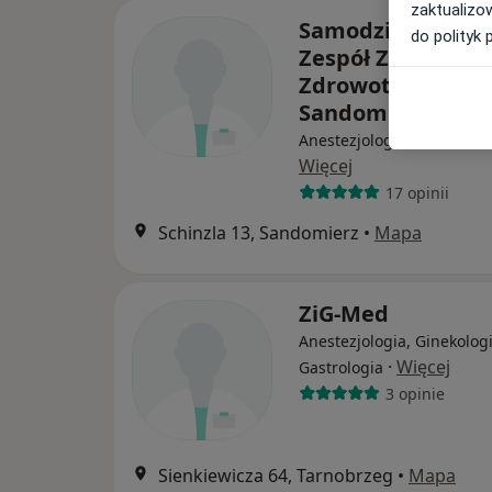
zaktualizo
Samodzielny Publ
do polityk 
Zespół Zakładów 
Zdrowotnej w
Sandomierzu
Anestezjologia, Interna, C
Więcej
17 opinii
Schinzla 13, Sandomierz
•
Mapa
ZiG-Med
Anestezjologia, Ginekologi
·
Więcej
Gastrologia
3 opinie
Sienkiewicza 64, Tarnobrzeg
•
Mapa