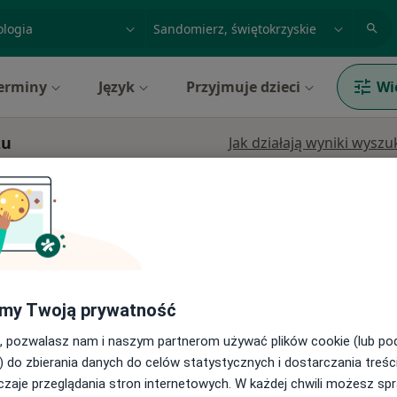
acja, badanie lub nazwisko
miasto lub dzielnica
erminy
Język
Przyjmuje dzieci
Wi
zu
Jak działają wyniki wysz
al im.
Dziś
Jutro
Pon,
Wt,
h
8 Sie
9 Sie
10 Sie
11 Sie
Umawianie online nie jest dostępne
·
hirurgia
Pokaż profil
my Twoją prywatność
, pozwalasz nam i naszym partnerom używać plików cookie (lub p
) do zbierania danych do celów statystycznych i dostarczania treśc
zaje przeglądania stron internetowych. W każdej chwili możesz spr