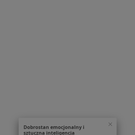
Pytania i odpowiedzi
Usługi i zabiegi
Choroby
Pomoc
Aplikacje mobilne
Blog dla pacjentów
Dla profesjonalistów
Cennik
Dla lekarzy
Dla placówek medycznych
Noa Notes
nowość
Baza wiedzy
Centrum Pomocy dla Specjalisty
Kontakt
ZnanyLekarz - Strona główna
ZnanyLekarz Sp. z o.o.
Dobrostan emocjonalny i
ul. Kolejowa 5/7
sztuczna inteligencja