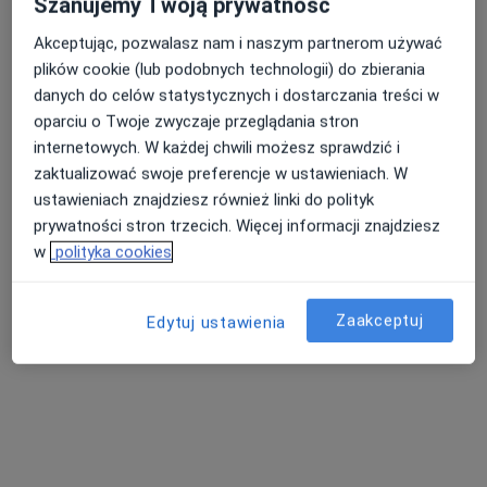
Szanujemy Twoją prywatność
Akceptując, pozwalasz nam i naszym partnerom używać
plików cookie (lub podobnych technologii) do zbierania
Nasza średnia ocena na App Store to 4.9 i 4.1 na
danych do celów statystycznych i dostarczania treści w
Nie znaleźliśmy specjalistów spełniających
Google Play Store
oparciu o Twoje zwyczaje przeglądania stron
podane kryteria
internetowych. W każdej chwili możesz sprawdzić i
zaktualizować swoje preferencje w ustawieniach. W
Spróbuj zmienić wybraną lokalizację lub wypróbuj
ustawieniach znajdziesz również linki do polityk
konsultacje online ze specjalistami z całego kraju.
prywatności stron trzecich. Więcej informacji znajdziesz
w
polityka cookies
Zmień lokalizację
Zaakceptuj
Poszukaj konsultacji online
Edytuj ustawienia