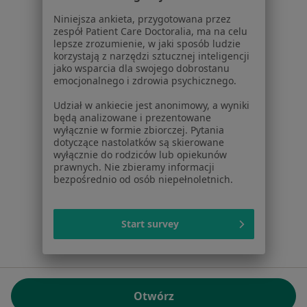
01-217 Warszawa, Polska
Niniejsza ankieta, przygotowana przez
zespół Patient Care Doctoralia, ma na celu
NIP: ⁠7010224868
lepsze zrozumienie, w jaki sposób ludzie
KRS: ⁠0000347997
korzystają z narzędzi sztucznej inteligencji
REGON: ⁠142276657
jako wsparcia dla swojego dobrostanu
emocjonalnego i zdrowia psychicznego.
Sąd Rejonowy dla m.st. Warszawy w Warszawie XII
Udział w ankiecie jest anonimowy, a wyniki
Wydział Gospodarczy KRS
będą analizowane i prezentowane
wyłącznie w formie zbiorczej. Pytania
Facebook
otwiera się w nowej karcie
dotyczące nastolatków są skierowane
wyłącznie do rodziców lub opiekunów
prawnych. Nie zbieramy informacji
bezpośrednio od osób niepełnoletnich.
otwiera się w nowej karcie
otwiera się w nowej karcie
otwiera się w nowej karcie
otwiera się w nowej karci
otwiera się
otwi
Polska
,
Türkiye
,
España
,
Italia
,
Deutschland
,
Česko
,
otwiera się w nowej karcie
otwiera się w nowej karcie
otwiera się w nowej karcie
otwiera się w nowej kar
otwiera się 
otwier
Portugal
,
México
,
Chile
,
Brasil
,
Argentina
,
Perú
,
Start survey
otwiera się w nowej karc
Colombia
Płatności kartą
ROZPORZĄDZENIE (UE) 2022/2065 (DSA) art. 24:
Otwórz