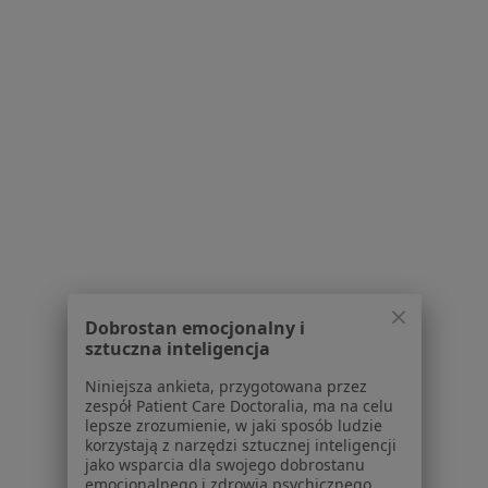
Radiologica - Rzeszów
Radiologia, Diagnostyka
Krakowska 16, Rzeszów
•
Mapa
Brak dostępnych specjalistów z wolnymi terminami w tym centrum medycznym.
Dobrostan emocjonalny i
sztuczna inteligencja
Pokaż profil
Niniejsza ankieta, przygotowana przez
zespół Patient Care Doctoralia, ma na celu
lepsze zrozumienie, w jaki sposób ludzie
korzystają z narzędzi sztucznej inteligencji
jako wsparcia dla swojego dobrostanu
Strona Główna
Placówki
Radiologia
Zmień miasto
emocjonalnego i zdrowia psychicznego.