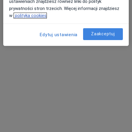
2919 opinii
ustawieniach znajdziesz również linki do polityk
prywatności stron trzecich. Więcej informacji znajdziesz
Kopisto 1, Rzeszów
•
Mapa
w
polityka cookies
Konsultacja radiologiczna
Brak dostępnych specjalistów z wolnymi terminami w tym centrum medycznym.
Zaakceptuj
Edytuj ustawienia
Pokaż profil
Lumen Care
·
Więcej
Radiologia, Ultrasonografia, Diagnostyka
26 opinii