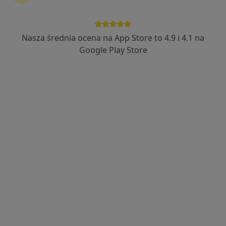
·
Więcej
Radiologia, Interna, Chirurgia
2872 opinie
Nasza średnia ocena na App Store to 4.9 i 4.1 na
Stanisława Jabłońskiego 2, Rzeszów
•
Mapa
Google Play Store
Konsultacja radiologiczna
lek. Sylwia Sikorska-
Ataman
radiolog
Brak dostępnych specjalistów z wolnymi terminami w tym centrum medycznym.
Pokaż profil
Dostępni specjaliści
Specjaliści znajdują się poza Głogów Małopolski,