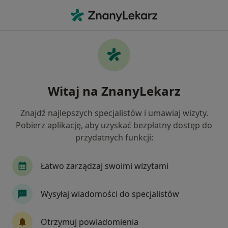
Me
Radiologia • Głogów Małopolski, podkarpackie
Filtry
• 1
Mapa
Radiologia placówki w Głogowie
Witaj na ZnanyLekarz
Małopolskim
Jak działają wyniki wyszukiwania
Znajdź najlepszych specjalistów i umawiaj wizyty.
Pobierz aplikację, aby uzyskać bezpłatny dostęp do
przydatnych funkcji:
Łatwo zarządzaj swoimi wizytami
Wysyłaj wiadomości do specjalistów
Centrum Medyczne LUX MED - Rzeszów,
Otrzymuj powiadomienia
ul. Stanisława Jabłońskiego 2