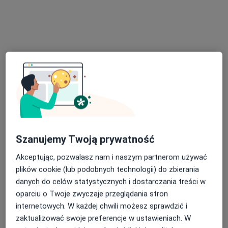
lek. Wojciech
Balawender
radiolog
Brak dostępnych specjalistów z wolnymi terminami w tym centrum medycznym.
Pokaż profil
Szanujemy Twoją prywatność
Akceptując, pozwalasz nam i naszym partnerom używać
plików cookie (lub podobnych technologii) do zbierania
danych do celów statystycznych i dostarczania treści w
Centrum Medyczne LUX MED – Rzeszów,
oparciu o Twoje zwyczaje przeglądania stron
Al. Kopisto 1
internetowych. W każdej chwili możesz sprawdzić i
·
Więcej
Radiologia, Ginekologia, Neurologia
zaktualizować swoje preferencje w ustawieniach. W