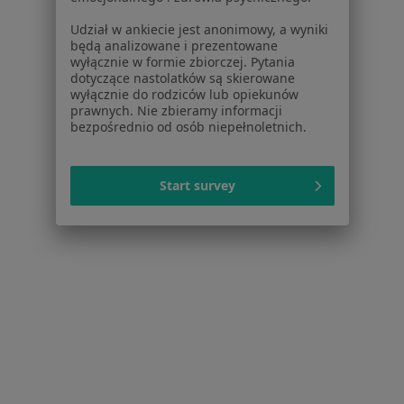
Głogów Małopolski
Zmień miasto
Udział w ankiecie jest anonimowy, a wyniki
będą analizowane i prezentowane
wyłącznie w formie zbiorczej. Pytania
dotyczące nastolatków są skierowane
wyłącznie do rodziców lub opiekunów
prawnych. Nie zbieramy informacji
bezpośrednio od osób niepełnoletnich.
Serwis
Regulamin
Start survey
Polityka prywatności pacjentów
Polityka prywatności profesjonalistów
Polityka prywatności dla profesjonalistów, których
dane pozyskaliśmy samodzielnie
Polityka cookies
Jak działają wyniki wyszukiwania
Dostępność
O nas
Praca
Rekrutujemy!
Partnerzy