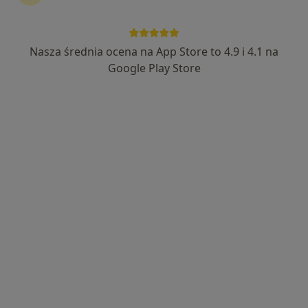
Aleja Piłsudskiego 44, Rzeszów
•
Mapa
Rezonans głowy
od 660 zł
Nasza średnia ocena na App Store to 4.9 i 4.1 na
Pokaż więcej usług
Google Play Store
Rezonans
Magnetyczny Affidea
diagnostyka
Brak dostępnych specjalistów z wolnymi terminami w tym centrum medycznym.
Pokaż profil