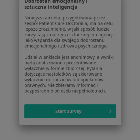
Strona Główna
Placówki
Diagnostyka
Zmień miasto
Dobrostan emocjonalny i
sztuczna inteligencja
Głogów Małopolski
Zmień miasto
Niniejsza ankieta, przygotowana przez
zespół Patient Care Doctoralia, ma na celu
lepsze zrozumienie, w jaki sposób ludzie
korzystają z narzędzi sztucznej inteligencji
jako wsparcia dla swojego dobrostanu
emocjonalnego i zdrowia psychicznego.
Serwis
Udział w ankiecie jest anonimowy, a wyniki
będą analizowane i prezentowane
Regulamin
wyłącznie w formie zbiorczej. Pytania
Polityka prywatności pacjentów
dotyczące nastolatków są skierowane
Polityka prywatności profesjonalistów
wyłącznie do rodziców lub opiekunów
prawnych. Nie zbieramy informacji
Polityka prywatności dla profesjonalistów, których
bezpośrednio od osób niepełnoletnich.
dane pozyskaliśmy samodzielnie
Polityka cookies
Jak działają wyniki wyszukiwania
Start survey
Dostępność
O nas
Praca
Rekrutujemy!
Partnerzy