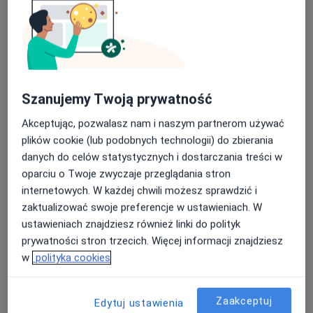
PZU Rzeszów Kolejowa Diagnostyka
Diagnostyka
9 opinii
Szanujemy Twoją prywatność
ul. Kolejowa 1, Rzeszów
•
Mapa
Akceptując, pozwalasz nam i naszym partnerom używać
Rezonans Angiografia głowy
490 zł
plików cookie (lub podobnych technologii) do zbierania
Pokaż więcej usług
danych do celów statystycznych i dostarczania treści w
oparciu o Twoje zwyczaje przeglądania stron
Brak dostępnych specjalistów z wolnymi terminami w tym centrum medycznym.
internetowych. W każdej chwili możesz sprawdzić i
Pokaż profil
zaktualizować swoje preferencje w ustawieniach. W
ustawieniach znajdziesz również linki do polityk
prywatności stron trzecich. Więcej informacji znajdziesz
w
polityka cookies
Dostępni specjaliści
Specjaliści znajdują się poza Głogów Małopolski,
Zaakceptuj
Edytuj ustawienia
podkarpackie, w obszarach bliskich Twojemu