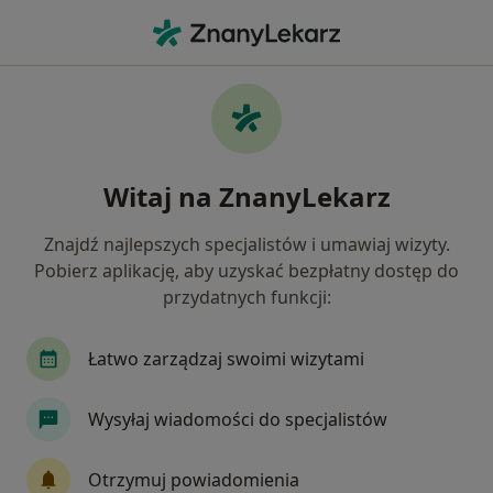
Me
Diagnostyka • Głogów Małopolski, podkarpackie
Filtry
• 1
Mapa
Diagnostyka placówki w Głogowie
Witaj na ZnanyLekarz
Małopolskim
Jak działają wyniki wyszukiwania
Znajdź najlepszych specjalistów i umawiaj wizyty.
Pobierz aplikację, aby uzyskać bezpłatny dostęp do
przydatnych funkcji:
Łatwo zarządzaj swoimi wizytami
Wysyłaj wiadomości do specjalistów
Affidea Rzeszów
Otrzymuj powiadomienia
Diagnostyka, Radiologia