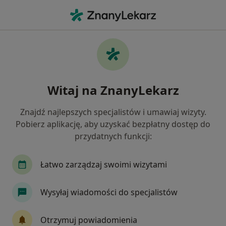
Me
Radiologia • Bochnia, małopolskie
Filtry
• 1
Ubezpieczenie
Map
Radiologia placówki w Bochni
Witaj na ZnanyLekarz
Jak działają wyniki wyszukiwania
Znajdź najlepszych specjalistów i umawiaj wizyty.
Pobierz aplikację, aby uzyskać bezpłatny dostęp do
Wybierz swoje ubezpieczenie
przydatnych funkcji:
Łatwo zarządzaj swoimi wizytami
Wysyłaj wiadomości do specjalistów
Otrzymuj powiadomienia