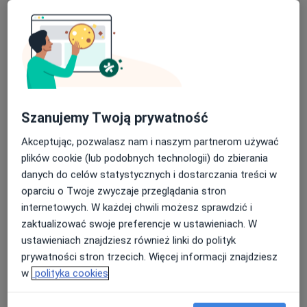
Centrum Medyczne CenterMed-
Remedium
·
Więcej
Radiologia, Chirurgia, Interna
51 opinii
Kazimierza Wielkiego 13, Bochnia
•
Mapa
Konsultacja radiologiczna
Szanujemy Twoją prywatność
Brak dostępnych specjalistów z wolnymi terminami w tym centrum medycznym.
Akceptując, pozwalasz nam i naszym partnerom używać
Pokaż profil
plików cookie (lub podobnych technologii) do zbierania
danych do celów statystycznych i dostarczania treści w
oparciu o Twoje zwyczaje przeglądania stron
internetowych. W każdej chwili możesz sprawdzić i
zaktualizować swoje preferencje w ustawieniach. W
ustawieniach znajdziesz również linki do polityk
prywatności stron trzecich. Więcej informacji znajdziesz
w
polityka cookies