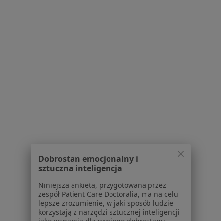
Serwis
Regulamin
Polityka prywatności pacjentów
Polityka prywatności profesjonalistów
Polityka prywatności dla profesjonalistów, których
dane pozyskaliśmy samodzielnie
Polityka cookies
Jak działają wyniki wyszukiwania
Dostępność
O nas
Dobrostan emocjonalny i
Praca
Rekrutujemy!
sztuczna inteligencja
Partnerzy
Centrum prasowe
Niniejsza ankieta, przygotowana przez
Kontakt
zespół Patient Care Doctoralia, ma na celu
lepsze zrozumienie, w jaki sposób ludzie
korzystają z narzędzi sztucznej inteligencji
Dla pacjentów
jako wsparcia dla swojego dobrostanu