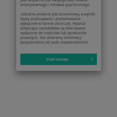
emocjonalnego i zdrowia psychicznego.
Lekarze
Placówki medyczne
Udział w ankiecie jest anonimowy, a wyniki
Pytania i odpowiedzi
będą analizowane i prezentowane
wyłącznie w formie zbiorczej. Pytania
Usługi i zabiegi
dotyczące nastolatków są skierowane
Choroby
wyłącznie do rodziców lub opiekunów
Pomoc
prawnych. Nie zbieramy informacji
bezpośrednio od osób niepełnoletnich.
Aplikacje mobilne
Blog dla pacjentów
Start survey
Dla profesjonalistów
Cennik
Dla lekarzy
Dla placówek medycznych
Noa Notes
nowość
Baza wiedzy
Centrum Pomocy dla Specjalisty
Kontakt
ZnanyLekarz - Strona główna