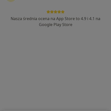
Sądecka Clinic
·
Więcej
Radiologia, Dermatologia, Dermatologia dziecięca
Nasza średnia ocena na App Store to 4.9 i 4.1 na
204 opinie
Google Play Store
Sądecka 5/1, Bochnia
•
Mapa
USG piersi
220 zł
Brak dostępnych specjalistów z wolnymi terminami w tym centrum medycznym.
Pokaż profil