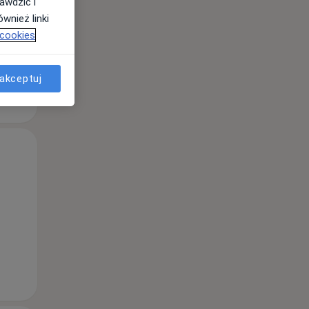
awdzić i
wnież linki
 cookies
akceptuj
Wt,
Śr,
Czw,
11 Sie
12 Sie
13 Sie