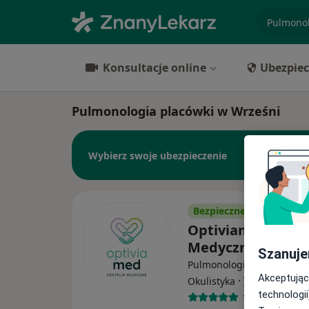
specjaliz
Konsultacje online
Ubezpiec
Pulmonologia placówki w Wrześni
Wybierz swoje ubezpieczenie
Bezpieczne płatności
Optiviamed Cen
Medyczne
Szanuje
Pulmonologia, Laryngolog
Akceptując
·
Więcej
Okulistyka
technologii
1895 opinii