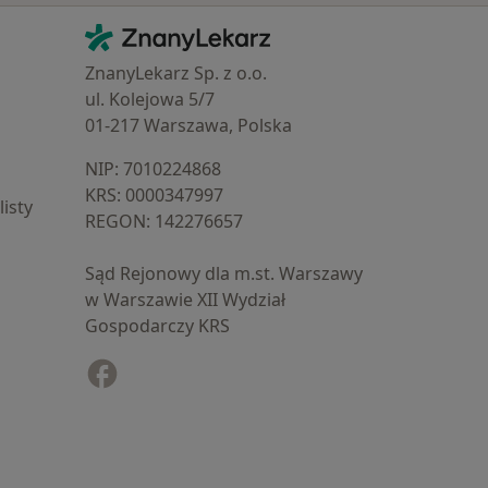
Kontakt
ZnanyLekarz - Strona główna
ZnanyLekarz Sp. z o.o.
ul. Kolejowa 5/7
01-217 Warszawa, Polska
NIP: ⁠7010224868
KRS: ⁠0000347997
isty
REGON: ⁠142276657
Sąd Rejonowy dla m.st. Warszawy
w Warszawie XII Wydział
Gospodarczy KRS
Facebook
otwiera się w nowej karcie