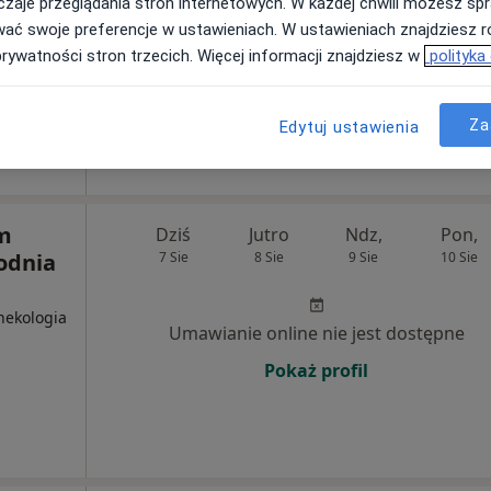
zaje przeglądania stron internetowych. W każdej chwili możesz spr
wać swoje preferencje w ustawieniach. W ustawieniach znajdziesz ró
prywatności stron trzecich. Więcej informacji znajdziesz w
polityka
/U2, Września
•
Mapa
Za
Edytuj ustawienia
m
Dziś
Jutro
Ndz,
Pon,
odnia
7 Sie
8 Sie
9 Sie
10 Sie
nekologia
Umawianie online nie jest dostępne
Pokaż profil