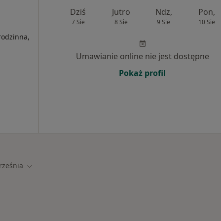
m
Dziś
Jutro
Ndz,
Pon,
7 Sie
8 Sie
9 Sie
10 Sie
rodzinna,
Umawianie online nie jest dostępne
Pokaż profil
rześnia
miasto
Zmień miasto