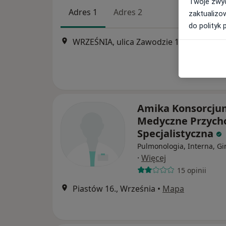
Twoje zwyc
Adres 1
Adres 2
zaktualizo
do polityk 
WRZEŚNIA, ulica Zawodzie 1A
Amika Konsorcju
Medyczne Przych
Specjalistyczna
Pulmonologia, Interna, Gi
·
Więcej
15 opinii
Piastów 16., Września
•
Mapa