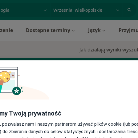
acja, badanie lub nazwisko
miasto lub dzielnica
zenie
Dostępne terminy
Język
Przyjmu
Jak działają wyniki wysz
Dziś
Jutro
Ndz,
Pon,
7 Sie
8 Sie
9 Sie
10 Sie
trum
my Twoją prywatność
ia,
Umawianie online nie jest dostępne
, pozwalasz nam i naszym partnerom używać plików cookie (lub p
Pokaż profil
) do zbierania danych do celów statystycznych i dostarczania treśc