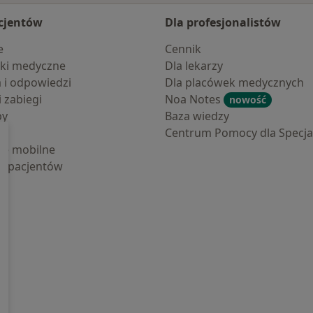
cjentów
Dla profesjonalistów
e
Cennik
ki medyczne
Dla lekarzy
a i odpowiedzi
Dla placówek medycznych
i zabiegi
Noa Notes
nowość
by
Baza wiedzy
Centrum Pomocy dla Specjal
cje mobilne
la pacjentów