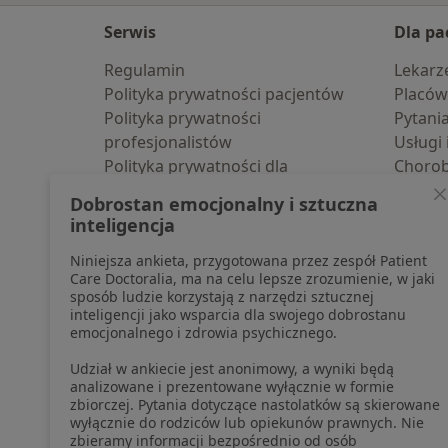
Serwis
Dla pa
Regulamin
Lekarz
Polityka prywatności pacjentów
Placów
Polityka prywatności
Pytani
profesjonalistów
Usługi 
Polityka prywatności dla
Choro
profesjonalistów, których dane
Pomoc
Dobrostan emocjonalny i sztuczna
pozyskaliśmy samodzielnie
Aplika
inteligencja
Polityka cookies
Blog d
Niniejsza ankieta, przygotowana przez zespół Patient
Jak działają wyniki wyszukiwania
Care Doctoralia, ma na celu lepsze zrozumienie, w jaki
Dostępność
sposób ludzie korzystają z narzędzi sztucznej
O nas
inteligencji jako wsparcia dla swojego dobrostanu
emocjonalnego i zdrowia psychicznego.
Praca
Rekrutujemy!
Partnerzy
Udział w ankiecie jest anonimowy, a wyniki będą
Centrum prasowe
analizowane i prezentowane wyłącznie w formie
zbiorczej. Pytania dotyczące nastolatków są skierowane
Kontakt
wyłącznie do rodziców lub opiekunów prawnych. Nie
zbieramy informacji bezpośrednio od osób