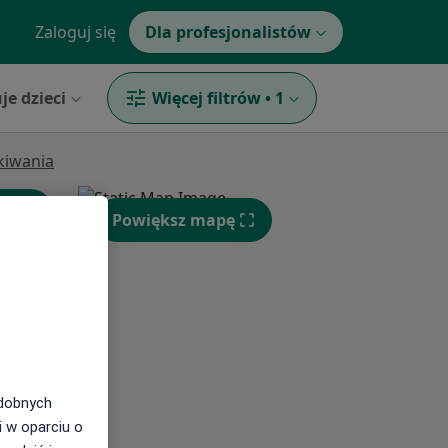
Zaloguj się
Dla profesjonalistów
je dzieci
Więcej filtrów
•
1
ukiwania
Powiększ mapę
Wt,
Śr,
Czw,
11 Sie
12 Sie
13 Sie
odobnych
i w oparciu o